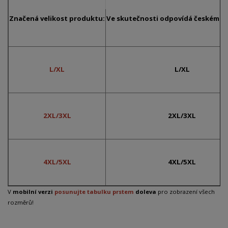
Značená velikost produktu:
Ve skutečnosti odpovídá českému č
L/XL
L/XL
2XL/3XL
2XL/3XL
4XL/5XL
4XL/5XL
V
mobilní verzi
posunujte tabulku prstem
doleva
pro zobrazení všech
rozměrů!