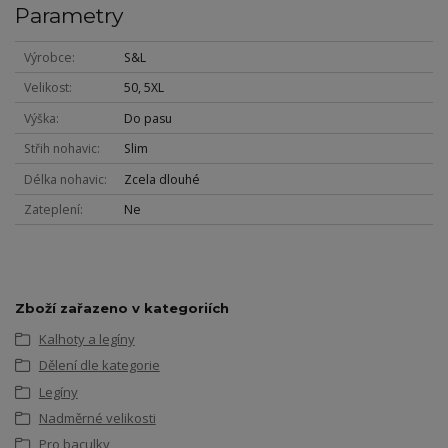
Parametry
Výrobce
S&L
Velikost
50, 5XL
Výška
Do pasu
Střih nohavic
Slim
Délka nohavic
Zcela dlouhé
Zateplení
Ne
Zboží zařazeno v kategoriích
Kalhoty a legíny
Dělení dle kategorie
Legíny
Nadměrné velikosti
Pro baculky