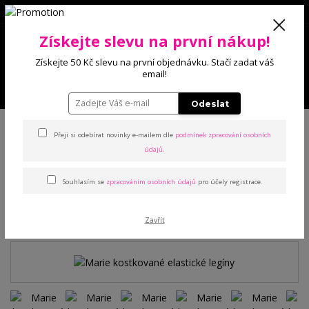
0
Získejte slevu na první nákup!
0 Kč
Získejte 50 Kč slevu na první objednávku. Stačí zadat váš
email!
Menu
Odeslat
Úvod
Kalhoty a legíny
Legíny
Marie kostkované elastické legíny
Přeji si odebírat novinky e-mailem dle
podmínek zpracování osobních
údajů
.
Marie kostkované elastické
Souhlasím se
zpracováním osobních údajů
pro účely registrace.
legíny
Novinka
Zavřít