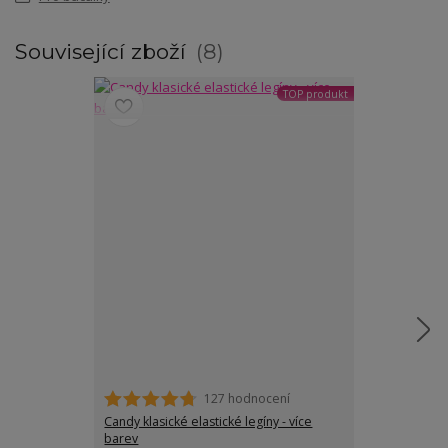
Související zboží
8
TOP produkt
127 hodnocení
Candy klasické elastické legíny - více
Tereza károva
barev
velikostech