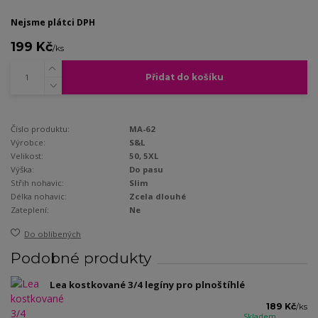
Nejsme plátci DPH
199 Kč
/
ks
Přidat do košíku
Číslo produktu:
MA-62
Výrobce:
S&L
Velikost:
50, 5XL
Výška:
Do pasu
Střih nohavic:
Slim
Délka nohavic:
Zcela dlouhé
Zateplení:
Ne
Do oblíbených
Podobné produkty
Lea kostkované 3/4 legíny pro plnoštíhlé
189 Kč
/
ks
Skladem