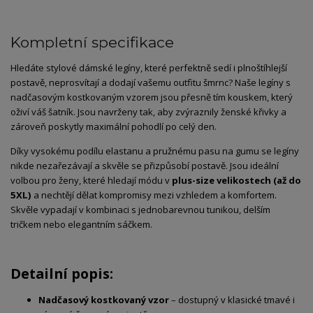
Kompletní specifikace
Hledáte stylové dámské legíny, které perfektně sedí i plnoštíhlejší
postavě, neprosvítají a dodají vašemu outfitu šmrnc? Naše legíny s
nadčasovým kostkovaným vzorem jsou přesně tím kouskem, který
oživí váš šatník. Jsou navrženy tak, aby zvýraznily ženské křivky a
zároveň poskytly maximální pohodlí po celý den.
Díky vysokému podílu elastanu a pružnému pasu na gumu se legíny
nikde nezařezávají a skvěle se přizpůsobí postavě. Jsou ideální
volbou pro ženy, které hledají módu v
plus-size velikostech (až do
5XL)
a nechtějí dělat kompromisy mezi vzhledem a komfortem.
Skvěle vypadají v kombinaci s jednobarevnou tunikou, delším
tričkem nebo elegantním sáčkem.
Detailní popis:
Nadčasový kostkovaný vzor
– dostupný v klasické tmavé i