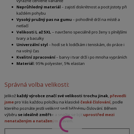
výrazné červené variantě
Neprůhledný materiál
– zajistí diskrétnost a pocit jistoty při
každém pohybu
Vysoký pružný pas na gumu
– pohodlně drží na místě a
netlačí
Velikosti L až 5XL
– navrženo speciálně pro ženy s plnějšími
tvary a baculky
Univerzální styl
– hodí se k lodičkám i teniskám, do práce i
na volný čas
Kvalitní zpracování
– barvy i tvar drží i po mnoha vypráních
Materiál:
95% polyester, 5% elastan
Správná volba velikosti:
Jelikož
každý výrobce značí své velikosti trochu jinak
,
převedli
jsme
pro Vás každou položku na klasické
české číslování,
podle
kterého poznáte jestli velikost sedí běžnému číslování. Během
výběru
se ideálně změřte
a snažte se být
uprostřed mezi
nenataženým a nataženým
stavem.