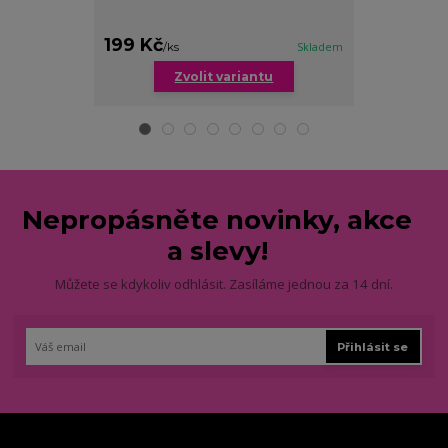
199 Kč
269 Kč
/
ks
Skladem
/
ks
Zvolit variantu
Zv
Nepropásněte novinky, akce
a slevy!
Můžete se kdykoliv odhlásit. Zasíláme jednou za 14 dní.
Přihlásit se