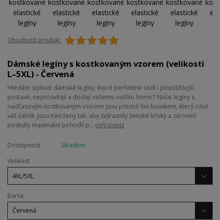
Ohodnotit produkt
Dámské legíny s kostkovaným vzorem (velikosti
L–5XL) - Červená
Hledáte stylové dámské legíny, které perfektně sedí i plnoštíhlejší
postavě, neprosvítají a dodají vašemu outfitu šmrnc? Naše legíny s
nadčasovým kostkovaným vzorem jsou přesně tím kouskem, který oživí
váš šatník. Jsou navrženy tak, aby zvýraznily ženské křivky a zároveň
poskytly maximální pohodlí p...
celý popis
Dostupnost
Skladem
Velikost
Barva