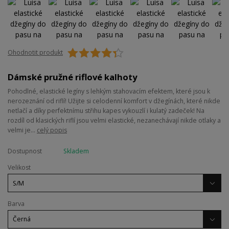
Ohodnotit produkt
Dámské pružné riflové kalhoty
Pohodlné, elastické legíny s lehkým stahovacím efektem, které jsou k
nerozeznání od riflí! Užijte si celodenní komfort v džegínách, které nikde
netlačí a díky perfektnímu střihu kapes vykouzlí i kulatý zadeček! Na
rozdíl od klasických riflí jsou velmi elastické, nezanechávají nikde otlaky a
velmi je...
celý popis
Dostupnost
Skladem
Velikost
Barva