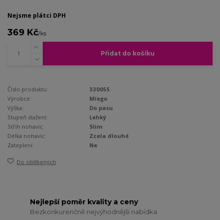
Nejsme plátci DPH
369 Kč
/
ks
Přidat do košíku
Číslo produktu:
330055
Výrobce:
Miego
Výška:
Do pasu
Stupeň stažení:
Lehký
Střih nohavic:
Slim
Délka nohavic:
Zcela dlouhé
Zateplení:
Ne
Do oblíbených
Nejlepší poměr kvality a ceny
Bezkonkurenčně nejvýhodnější nabídka