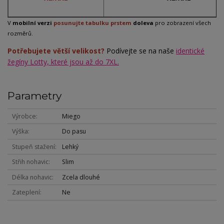
V
mobilní verzi
posunujte tabulku prstem
doleva
pro zobrazení všech
rozměrů.
Potřebujete větší velikost?
Podívejte se na naše
identické
žegíny Lotty, které jsou až do 7XL.
Parametry
Výrobce
Miego
Výška
Do pasu
Stupeň stažení
Lehký
Střih nohavic
Slim
Délka nohavic
Zcela dlouhé
Zateplení
Ne