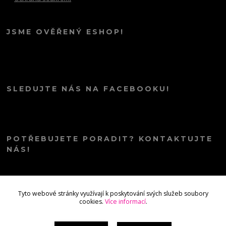
JSME OVĚŘENÝ ESHOP!
SLEDUJTE NÁS NA FACEBOOKU!
POTŘEBUJETE PORADIT? KONTAKTUJTE
NÁS!
info@kana.love
Tyto webové stránky využívají k poskytování svých služeb soubory
cookies.
Více informací
.