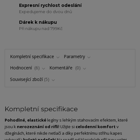
Expresní rychlost odeslání
Expedujeme do dvou dnů
Dárek k nákupu
Při nákupu nad 799Kč
Kompletní specifikace
Parametry
Hodnocení
6
Komentáře
0
Související zboží
5
Kompletní specifikace
Pohodlné, elastické
legíny s lehkým stahovacím efektem, které
jsou k
nerozeznání od riflí
! Užijte si
celodenní komfort
v
džegínách, které nikde netlačí a díky perfektnímu střihu kapes
vykouzlí i
kulatý zadeček
! Na rozdíl od klasických riflí jsou velmi