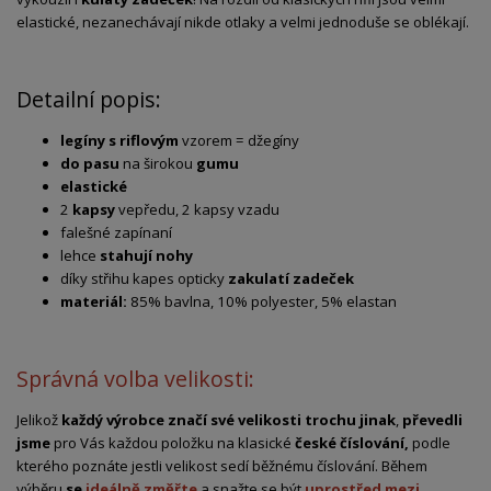
elastické, nezanechávají nikde otlaky a velmi jednoduše se oblékají.
Detailní popis:
legíny s riflovým
vzorem = džegíny
do pasu
na širokou
gumu
elastické
2
kapsy
vepředu, 2 kapsy vzadu
falešné zapínaní
lehce
stahují nohy
díky střihu kapes opticky
zakulatí zadeček
materiál:
85% bavlna, 10% polyester, 5% elastan
Správná volba velikosti:
Jelikož
každý výrobce značí své velikosti trochu jinak
,
převedli
jsme
pro Vás každou položku na klasické
české číslování,
podle
kterého poznáte jestli velikost sedí běžnému číslování. Během
výběru
se
ideálně změřte
a snažte se být
uprostřed mezi