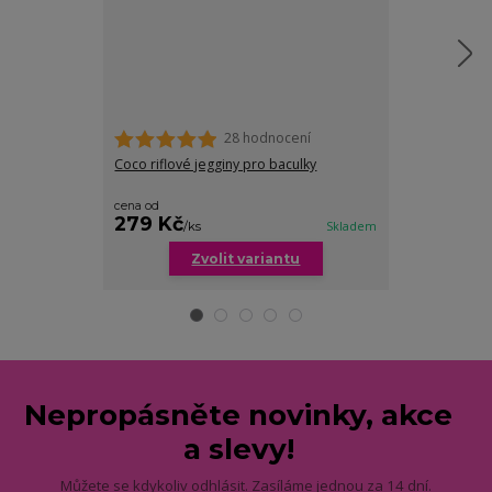
28 hodnocení
Coco riflové jegginy pro baculky
Elena riflové 
cena od
279 Kč
229 Kč
/
ks
Skladem
/
ks
Zvolit variantu
Zv
Nepropásněte novinky, akce
a slevy!
Můžete se kdykoliv odhlásit. Zasíláme jednou za 14 dní.