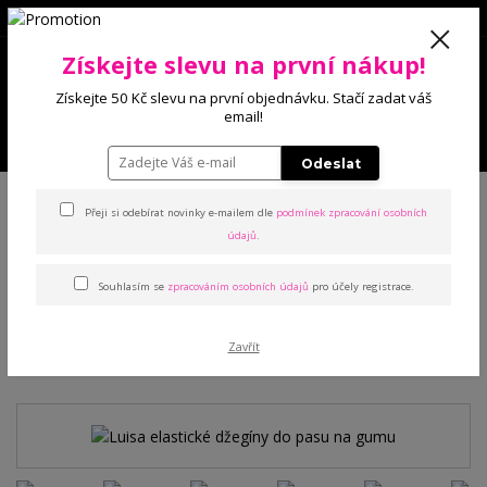
0
Získejte slevu na první nákup!
0 Kč
Získejte 50 Kč slevu na první objednávku. Stačí zadat váš
email!
Menu
Odeslat
Úvod
Kalhoty a legíny
Džínové legíny
Luisa elastické džegíny do pasu
na gumu
Přeji si odebírat novinky e-mailem dle
podmínek zpracování osobních
údajů
.
Luisa elastické džegíny do
Souhlasím se
zpracováním osobních údajů
pro účely registrace.
pasu na gumu
Zavřít
TOP produkt