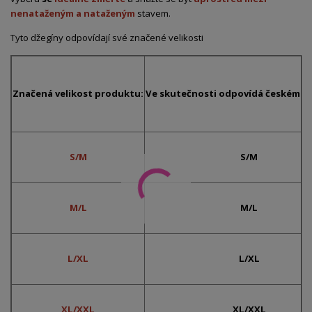
nenataženým a nataženým
stavem.
Tyto džegíny odpovídají své značené velikosti
Značená velikost produktu:
Ve skutečnosti odpovídá českému č
S/M
S/M
M/L
M/L
L/XL
L/XL
XL/XXL
XL/XXL