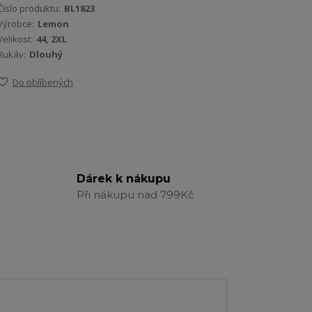
Číslo produktu:
BL1823
Výrobce:
Lemon
Velikost:
44, 2XL
Rukáv:
Dlouhý
Do oblíbených
Dárek k nákupu
Při nákupu nad 799Kč