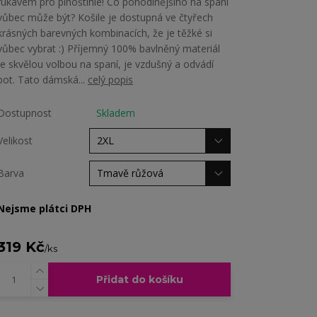
rukávem pro plnoštíhlé! Co pohodlnějšího na spaní
vůbec může být? Košile je dostupná ve čtyřech
krásných barevných kombinacích, že je těžké si
vůbec vybrat :) Příjemný 100% bavlněný materiál
je skvělou volbou na spaní, je vzdušný a odvádí
pot. Tato dámská...
celý popis
Dostupnost
Skladem
Velikost
Barva
Nejsme plátci DPH
319 Kč
/
ks
Přidat do košíku