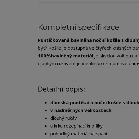
Kompletní specifikace
Puntíčkovaná bavlněná noční košile s dlou
být? Košile je dostupná ve čtyřech krásných bar
100%
bavlněný materiál
je skvělou volbou na 
dlouhým rukávem je ideální pro zimomřivé dámy
Detailní popis:
dámská puntíkatá noční košile s dlo
v nadměrných velikostech
dlouhý rukáv
u krku rozepínací knoflíky
pohodlný materiál na spaní