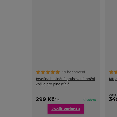
19 hodnocení
Josefína bavlněná pruhovaná noční
Kitt
košile pro plnoštíhlé
cena
299 Kč
34
/
ks
Skladem
Zvolit variantu