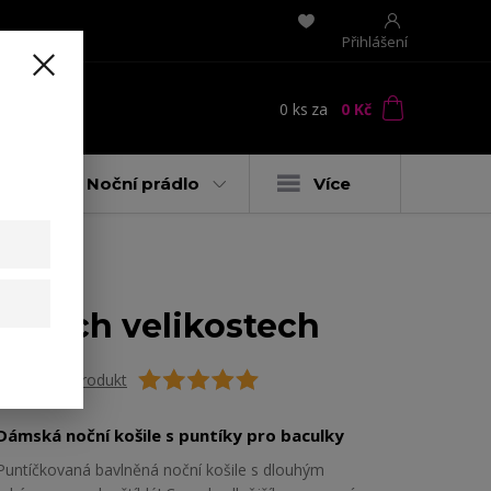
Přihlášení
0
ks
za
0 Kč
t
y
Noční prádlo
Více
ěrných velikostech
Ohodnotit produkt
Dámská noční košile s puntíky pro baculky
Puntíčkovaná bavlněná noční košile s dlouhým