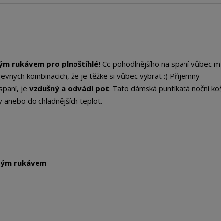
hým rukávem pro plnoštíhlé!
Co pohodlnějšího na spaní vůbec 
evných kombinacích, že je těžké si vůbec vybrat :) Příjemný
spaní, je
vzdušný a odvádí pot
. Tato dámská puntíkatá noční koš
 anebo do chladnějších teplot.
uhým rukávem