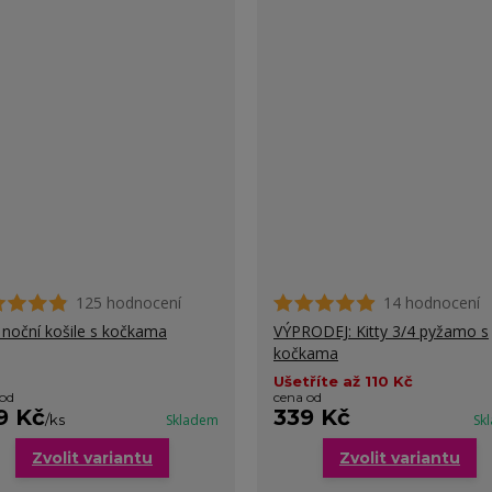
125 hodnocení
14 hodnocení
y noční košile s kočkama
VÝPRODEJ: Kitty 3/4 pyžamo s
kočkama
Ušetříte až 110 Kč
 od
cena od
9 Kč
339 Kč
/
ks
Skladem
Sk
Zvolit variantu
Zvolit variantu