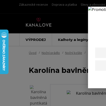
Zákaznické recenze
Doprava a platba
Slevy a věrnostn
VÝPRODEJ
Kalhoty a legíny
Úvod
Noční prádlo
Noční košile
Karolína bav
Karolína bavlněná p