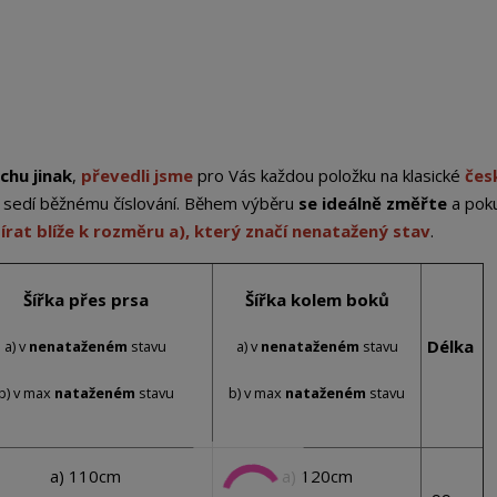
chu jinak
,
převedli jsme
pro Vás každou položku na klasické
čes
st sedí běžnému číslování. Během výběru
se ideálně změřte
a pok
írat blíže k rozměru a), který značí nenatažený stav
.
Šířka přes prsa
Šířka kolem boků
Délka
a) v
nenataženém
stavu
a) v
nenataženém
stavu
b) v max
nataženém
stavu
b) v max
nataženém
stavu
a) 110cm
a) 120cm