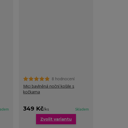
8 hodnocení
Mici bavlněná noční košile s
kočkama
349 Kč
ladem
/
ks
Skladem
Zvolit variantu