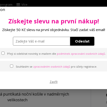
í program
Více
Získejte slevu na první nákup!
Hleda
Získejte 50 Kč slevu na první objednávku. Stačí zadat váš email!
Punčochové zboží
Kalhotky
Podprsenk
Odeslat
lněná puntíkatá noční košile v nadměrných velikostech
Přeji si odebírat novinky e-mailem dle
podmínek zpracování osobních údajů
.
Souhlasím se
zpracováním osobních údajů
pro účely registrace.
untíkatá noční košile v nadm
Zavřít