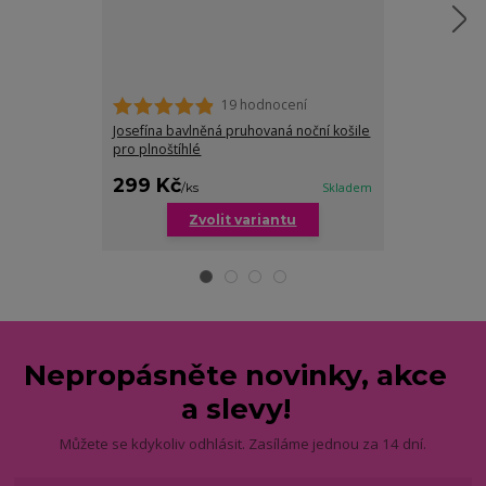
19 hodnocení
Josefína bavlněná pruhovaná noční košile
Kitty noční ko
pro plnoštíhlé
cena od
299 Kč
349 Kč
/
ks
Skladem
/
ks
Zvolit variantu
Zv
Nepropásněte novinky, akce
a slevy!
Můžete se kdykoliv odhlásit. Zasíláme jednou za 14 dní.