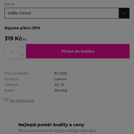
Barva
Nejsme plátci DPH
319 Kč
/
ks
Přidat do košíku
Číslo produktu:
BL1823
Výrobce:
Lemon
Velikost:
42, XL
Rukáv:
Dlouhý
Do oblíbených
Nejlepší poměr kvality a ceny
Bezkonkurenčně nejvýhodnější nabídka