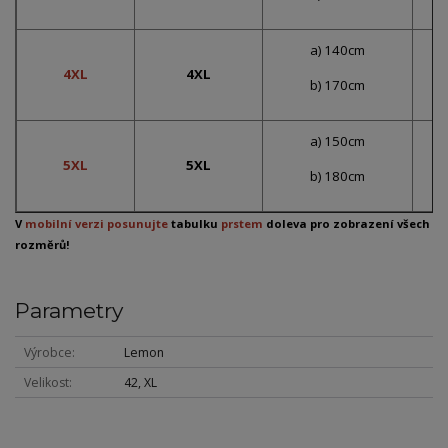
a) 140cm
4XL
4XL
b) 170cm
a) 150cm
5XL
5XL
b) 180cm
V
mobilní verzi posunujte
tabulku
prstem
doleva pro zobrazení všech
rozměrů!
Parametry
Výrobce
Lemon
Velikost
42, XL