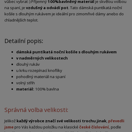
vůbec vybrat :) Příjemný
100%
bavlněný materiál
je skvělou volbou
na spaní, je
vzdušný a odvádí pot
. Tato dámská puntíkatá noční
košile s dlouhým rukávem je ideální pro zimomřivé dámy anebo do
chladnějších teplot.
Detailní popis:
dámská puntíkatá noční košile s dlouhým rukávem
v nadměrných velikostech
dlouhý rukáv
u krku rozepínací knoflíky
pohodlný materiál na spaní
volný střih
materiál:
100% bavlna
Správná volba velikosti:
Jelikož
každý výrobce značí své velikosti trochu jinak
,
převedli
jsme
pro Vás každou položku na klasické
české číslování,
podle