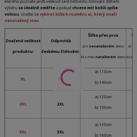
kterého poznáte jestli velikost sedí běžnému číslování. Během
výběru
se ideálně změřte
a pokud
chcete mít košili spíše
volnou
, snažte se
vybírat blíže k rozměru a), který značí
nenatažený stav
.
Šířka přes prsa
Ší
Značená velikost
Odpovídá
a) v
nenataženém
stavu
a) v
produktu:
českému číslování:
b) v max
nataženém
stavu
b) v 
a) 110cm
XL
XL
b) 140cm
a) 120cm
2XL
2XL
b) 150cm
a) 130cm
3XL
3XL
b) 160cm