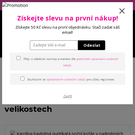
Eshop má dovolenou (10.-14.8), balíčky budeme odesílat 17.8.2026!
Získejte slevu na první nákup!
0
Získejte 50 Kč slevu na první objednávku. Stačí zadat váš
0 Kč
email!
Odeslat
Menu
Přeji si odebírat novinky e-mailem dle
podmínek zpracování osobních
Úvod
Noční prádlo
Noční košile
Karolína bavlněná puntíkatá noční
údajů
.
košile v nadměrných velikostech
Souhlasím se
zpracováním osobních údajů
pro účely registrace.
Karolína bavlněná puntíkatá
Zavřít
noční košile v nadměrných
velikostech