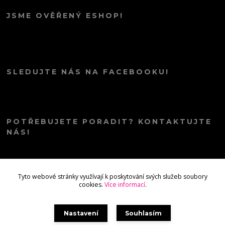
JSME OVĚŘENÝ ESHOP!
SLEDUJTE NÁS NA FACEBOOKU!
POTŘEBUJETE PORADIT? KONTAKTUJTE
NÁS!
info@kana.love
Tyto webové stránky využívají k poskytování svých služeb soubory
cookies.
Více informací
.
Nastavení
Souhlasím