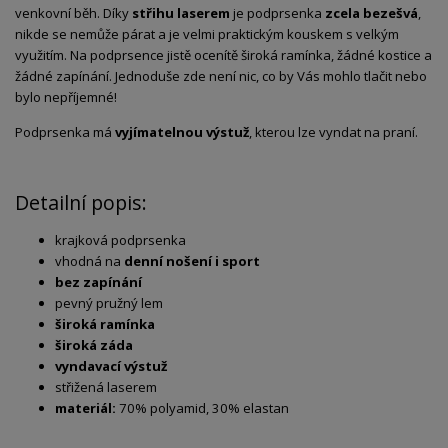
venkovní běh. Díky
střihu laserem
je podprsenka
zcela bezešvá
,
nikde se nemůže párat a je velmi praktickým kouskem s velkým
využitím. Na podprsence jistě ocenítě široká ramínka, žádné kostice a
žádné zapínání. Jednoduše zde není nic, co by Vás mohlo tlačit nebo
bylo nepříjemné!
Podprsenka má
vyjímatelnou výstuž
, kterou lze vyndat na praní.
Detailní popis:
krajková podprsenka
vhodná na
denní nošení i sport
bez zapínání
pevný pružný lem
široká ramínka
široká záda
vyndavací výstuž
střižená laserem
materiál:
70% polyamid, 30% elastan