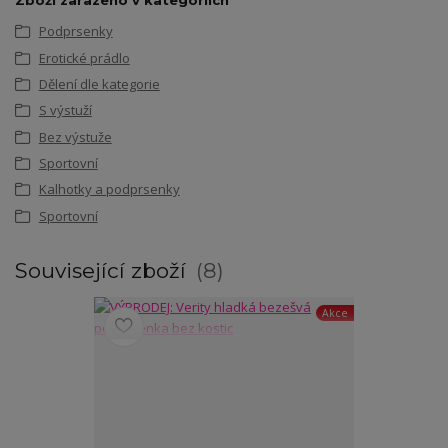
Zboží zařazeno v kategoriích
Podprsenky
Erotické prádlo
Dělení dle kategorie
S výstuží
Bez výstuže
Sportovní
Kalhotky a podprsenky
Sportovní
Související zboží
8
Akce