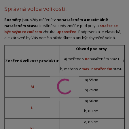
Správná volba velikosti:
Rozměry
jsou vždy měřené
v nenataženém a maximálně
nataženém stavu
. Ideálně se tedy změřte pod prsy a
snažte se
být svým rozměrem
zhruba
uprostřed
. Podprsenka je elastická,
ale zároveň by Vás neměla nikde škrtit a ani být zbytečně volná.
Obvod pod prsy
a) meřeno v
ne
nataženém stavu
Značená velikost produktu:
Pr
b) meřeno v
max. nataženém
stavu
a) 55cm
M
b) 75cm
a) 60cm
L
b) 80 cm
a) 65 cm
XL