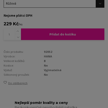
Nejsme plátci DPH
229 Kč
/
ks
Přidat do košíku
Číslo produktu:
92052
Výrobce:
HANA
Velikost košíčků:
B
Kostice:
Ne
Výstuž:
Vyjímatelná
Silikonový proužek:
Ne
Do oblíbených
Nejlepší poměr kvality a ceny
Bezkonkurenčně nejvýhodnější nabídka