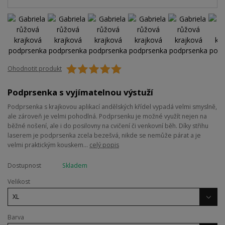
Ohodnotit produkt
Podprsenka s vyjímatelnou výstuží
Podprsenka s krajkovou aplikací andělských křídel vypadá velmi smyslně,
ale zároveň je velmi pohodlná. Podprsenku je možné využít nejen na
běžné nošení, ale i do posilovny na cvičení či venkovní běh. Díky střihu
laserem je podprsenka zcela bezešvá, nikde se nemůže párat a je
velmi praktickým kouskem...
celý popis
Dostupnost
Skladem
Velikost
Barva