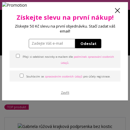
Eshop má dovolenou (10.-14.8), balíčky budeme odesílat 17.8.2026!
Získejte slevu na první nákup!
0
Získejte 50 Kč slevu na první objednávku. Stačí zadat váš
0 Kč
email!
Odeslat
Menu
Přeji si odebírat novinky e-mailem dle
podmínek zpracování osobních
Úvod
Podprsenky
Sportovní
Gabriela růžová krajková podprsenka
údajů
.
bez kostic
Souhlasím se
zpracováním osobních údajů
pro účely registrace.
Gabriela růžová krajková
Zavřít
podprsenka bez kostic
TOP produkt