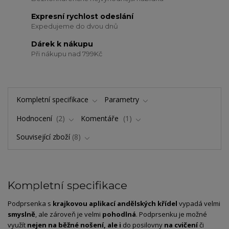
Expresní rychlost odeslání
Expedujeme do dvou dnů
Dárek k nákupu
Při nákupu nad 799Kč
Kompletní specifikace
Parametry
Hodnocení
2
Komentáře
1
Související zboží
8
Kompletní specifikace
Podprsenka s
krajkovou aplikací andělských křídel
vypadá velmi
smyslně
, ale zároveň je velmi
pohodlná
. Podprsenku je možné
využít
nejen na běžné nošení, ale i
do posilovny
na cvičení
či