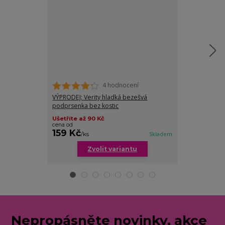
4 hodnocení
VÝPRODEJ: Verity hladká bezešvá
Helen podprs
podprsenka bez kostic
neutrálních ba
Ušetříte až 90 Kč
cena od
159 Kč
179 Kč
/
ks
Skladem
/
ks
Zvolit variantu
Zv
Nepropásněte novinky, akce