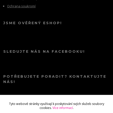
Ochrana soukromí
JSME OVĚŘENÝ ESHOP!
SLEDUJTE NÁS NA FACEBOOKU!
POTŘEBUJETE PORADIT? KONTAKTUJTE
NÁS!
info@kana.love
Tyto webové stránky využívají k poskytování svých služeb soubory
cookies.
Více informací
.