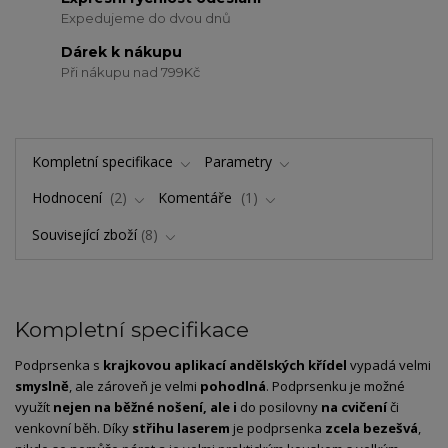
Expedujeme do dvou dnů
Dárek k nákupu
Při nákupu nad 799Kč
Kompletní specifikace
Parametry
Hodnocení
2
Komentáře
1
Související zboží
8
Kompletní specifikace
Podprsenka s
krajkovou aplikací andělských křídel
vypadá velmi
smyslně
, ale zároveň je velmi
pohodlná
. Podprsenku je možné
využít
nejen na běžné nošení, ale i
do posilovny
na cvičení
či
venkovní běh. Díky
střihu laserem
je podprsenka
zcela bezešvá
,