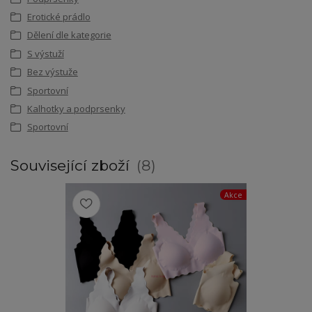
Erotické prádlo
Dělení dle kategorie
S výstuží
Bez výstuže
Sportovní
Kalhotky a podprsenky
Sportovní
Související zboží
8
Akce