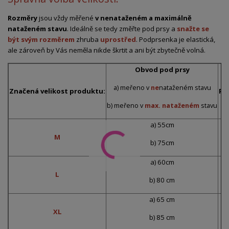
Rozměry
jsou vždy měřené
v nenataženém a maximálně
nataženém stavu
. Ideálně se tedy změřte pod prsy a
snažte se
být svým rozměrem
zhruba
uprostřed
. Podprsenka je elastická,
ale zároveň by Vás neměla nikde škrtit a ani být zbytečně volná.
Obvod pod prsy
a) meřeno v
ne
nataženém stavu
Značená velikost produktu:
Pr
b) meřeno v
max. nataženém
stavu
a) 55cm
M
b) 75cm
a) 60cm
L
b) 80 cm
a) 65 cm
XL
b) 85 cm