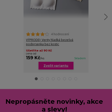
4 hodnocení
VÝPRODEJ: Verity hladká bezešvá
Helen podprs
podprsenka bez kostic
neutrálních ba
Ušetříte až 90 Kč
cena od
159 Kč
179 Kč
/
ks
Skladem
/
ks
Zvolit variantu
Zv
Nepropásněte novinky, akce
a slevy!