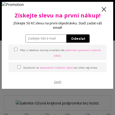
0
Získejte slevu na první nákup!
0 Kč
Získejte 50 Kč slevu na první objednávku. Stačí zadat váš
email!
Menu
Odeslat
Úvod
Podprsenky
Sportovní
Gabriela růžová krajková podprsenka
bez kostic
Přeji si odebírat novinky e-mailem dle
podmínek zpracování osobních
údajů
.
Gabriela růžová krajková
Souhlasím se
zpracováním osobních údajů
pro účely registrace.
podprsenka bez kostic
Zavřít
TOP produkt