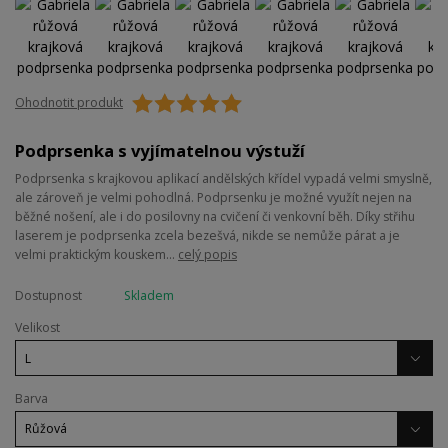
Ohodnotit produkt
Podprsenka s vyjímatelnou výstuží
Podprsenka s krajkovou aplikací andělských křídel vypadá velmi smyslně,
ale zároveň je velmi pohodlná. Podprsenku je možné využít nejen na
běžné nošení, ale i do posilovny na cvičení či venkovní běh. Díky střihu
laserem je podprsenka zcela bezešvá, nikde se nemůže párat a je
velmi praktickým kouskem...
celý popis
Dostupnost
Skladem
Velikost
Barva