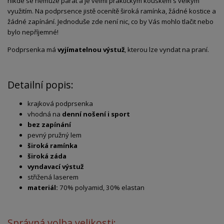
nikde se nemůže párat a je velmi praktickým kouskem s velkým
využitím. Na podprsence jistě ocenítě široká ramínka, žádné kostice a
žádné zapínání. Jednoduše zde není nic, co by Vás mohlo tlačit nebo
bylo nepříjemné!
Podprsenka má
vyjímatelnou výstuž
, kterou lze vyndat na praní.
Detailní popis:
krajková podprsenka
vhodná na
denní nošení i sport
bez zapínání
pevný pružný lem
široká ramínka
široká záda
vyndavací výstuž
střižená laserem
materiál:
70% polyamid, 30% elastan
Správná volba velikosti: