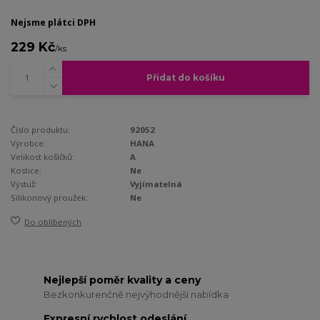
Nejsme plátci DPH
229 Kč
/
ks
Přidat do košíku
Číslo produktu:
92052
Výrobce:
HANA
Velikost košíčků:
A
Kostice:
Ne
Výstuž:
Vyjímatelná
Silikonový proužek:
Ne
Do oblíbených
Nejlepší poměr kvality a ceny
Bezkonkurenčně nejvýhodnější nabídka
Expresní rychlost odeslání