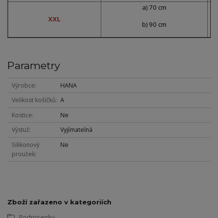
a) 70 cm
XXL
b) 90 cm
Parametry
Výrobce
HANA
Velikost košíčků
A
Kostice
Ne
Výstuž
Vyjímatelná
Silikonový
Ne
proužek
Zboží zařazeno v kategoriích
Podprsenky