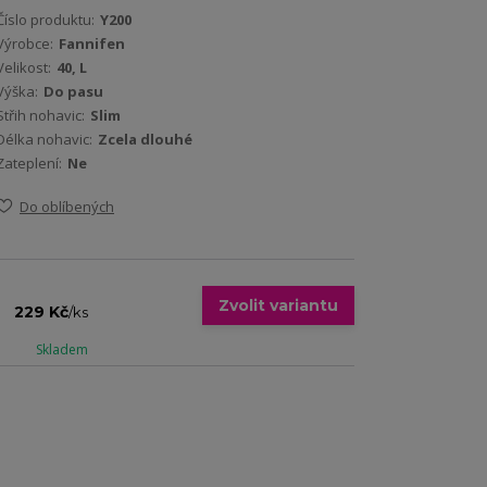
Číslo produktu:
Y200
Výrobce:
Fannifen
Velikost:
40, L
Výška:
Do pasu
Střih nohavic:
Slim
Délka nohavic:
Zcela dlouhé
Zateplení:
Ne
Do oblíbených
Zvolit variantu
229 Kč
/
ks
Skladem