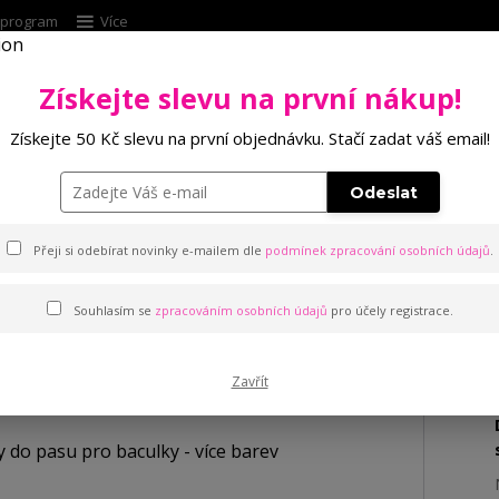
í program
Více
Získejte slevu na první nákup!
Hleda
Získejte 50 Kč slevu na první objednávku. Stačí zadat váš email!
Punčochové zboží
Kalhotky
Podprsenk
Odeslat
 pasu pro baculky - více barev
Přeji si odebírat novinky e-mailem dle
podmínek zpracování osobních údajů
.
 pro baculky - více barev
Souhlasím se
zpracováním osobních údajů
pro účely registrace.
Zavřít