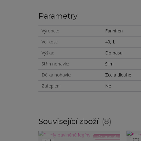
Parametry
Výrobce
Fannifen
Velikost
40, L
Výška
Do pasu
Střih nohavic
Slim
Délka nohavic
Zcela dlouhé
Zateplení
Ne
Související zboží
8
TOP produkt