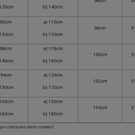
96cm
3
 120cm
b) 140cm
 80cm
a) 110cm
98cm
3
 130cm
b) 150cm
 88cm
a) 118cm
100cm
3
 140cm
b) 160cm
 94cm
a) 124cm
102cm
3
 150cm
b) 170cm
 100cm
a) 130cm
104cm
3
 160cm
b) 180cm
pro zobrazení všech rozměrů!