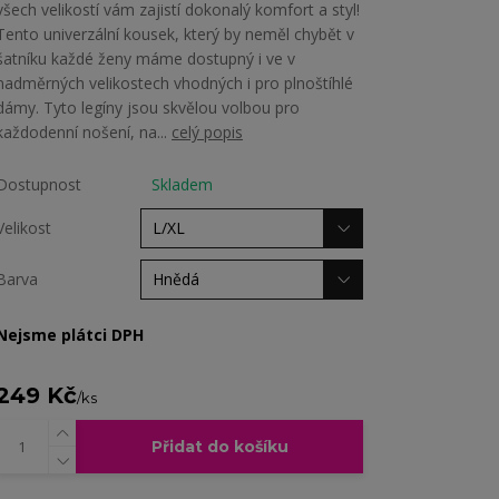
všech velikostí vám zajistí dokonalý komfort a styl!
Tento univerzální kousek, který by neměl chybět v
šatníku každé ženy máme dostupný i ve v
nadměrných velikostech vhodných i pro plnoštíhlé
dámy. Tyto legíny jsou skvělou volbou pro
každodenní nošení, na...
celý popis
Dostupnost
Skladem
Velikost
Barva
Nejsme plátci DPH
249 Kč
/
ks
Přidat do košíku