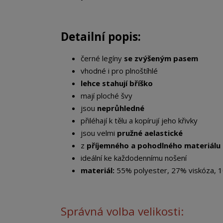
Detailní popis:
černé legíny
se zvýšeným pasem
vhodné i pro plnoštíhlé
lehce stahují bříško
mají ploché švy
jsou
neprůhledné
přiléhají k tělu a kopírují jeho křivky
jsou velmi
pružné a
elastické
z
příjemného a pohodlného materiálu
ideální ke každodennímu nošení
materiál:
55% polyester, 27% viskóza, 
Správná volba velikosti: