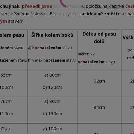
chu jinak
,
převedli jsme
pro Vás každou položku na klasické
čes
st sedí běžnému číslování. Během výběru
se ideálně změřte
a sna
eným
stavem.
Délka od pasu
kolem pasu
Šířka kolem boků
Výšk
dolů
aženém
stavu
a) v
ne
nataženém
stavu
(od 
měřeno v
roz
taženém
stavu
b) v max
nataženém
stavu
ne
nataženém
stavu
 65cm
a) 80cm
92cm
2
 100cm
b) 120cm
 70cm
a) 90cm
94cm
2
 110cm
b) 130cm
 75cm
a) 100cm