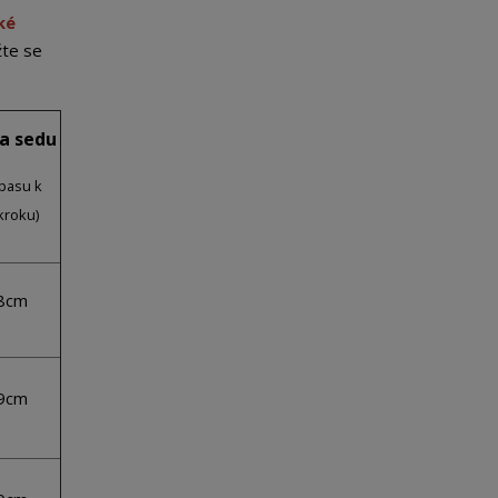
ké
žte se
a sedu
pasu k
kroku)
8cm
9cm