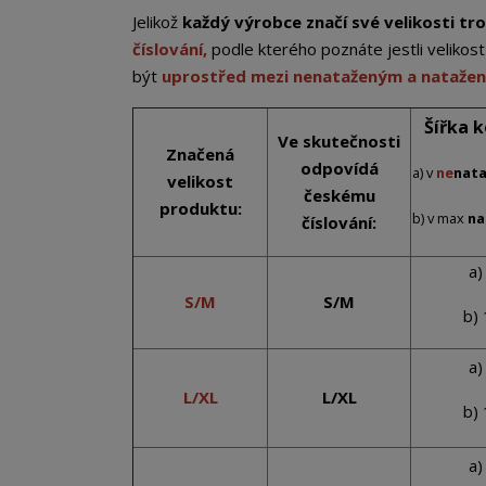
Jelikož
každý výrobce značí své velikosti tro
číslování,
podle kterého poznáte jestli veliko
být
uprostřed mezi nenataženým a nataž
Šířka 
Ve skutečnosti
Značená
odpovídá
a) v
ne
nat
velikost
českému
produktu:
b) v max
na
číslování:
a)
S/M
S/M
b)
a)
L/XL
L/XL
b)
a)