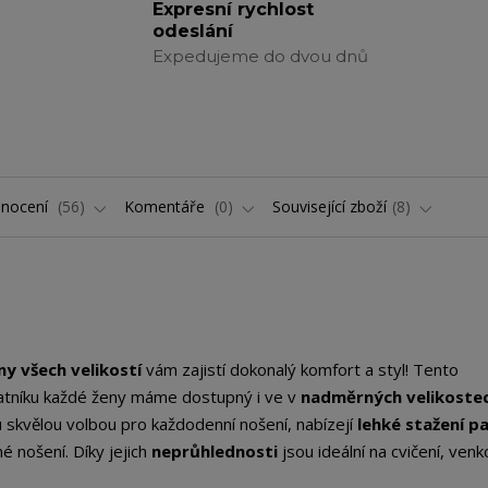
Expresní rychlost
odeslání
Expedujeme do dvou dnů
nocení
56
Komentáře
0
Související zboží
8
ny všech velikostí
vám zajistí dokonalý komfort a styl! Tento
šatníku každé ženy máme dostupný i ve v
nadměrných velikoste
u skvělou volbou pro každodenní nošení, nabízejí
lehké stažení p
é nošení. Díky jejich
neprůhlednosti
jsou ideální na cvičení, venk