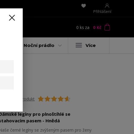
Přihlášení
0
ks
za
0 Kč
t
y
Noční prádlo
Více
Ohodnotit produkt
Dámské legíny pro plnoštíhlé se
stahovacím pasem - Hnědá
Naše černé legíny se zvýšeným pasem pro ženy