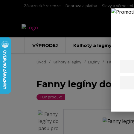
Zákaznické recenze
Doprava a platba
Slevy a věrnostn
VÝPRODEJ
Kalhoty a legíny
Úvod
Kalhoty a legíny
Legíny
Fanny legíny do
Fanny legíny do pasu
TOP produkt