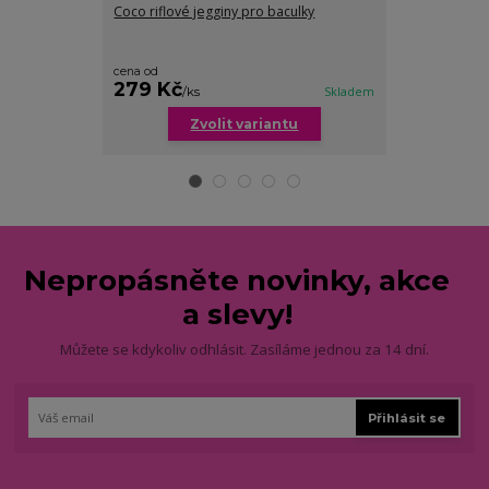
Coco riflové jegginy pro baculky
Lehce zateple
pasem
cena od
279 Kč
199 Kč
/
ks
Skladem
/
ks
Zvolit variantu
Zv
Nepropásněte novinky, akce
a slevy!
Můžete se kdykoliv odhlásit. Zasíláme jednou za 14 dní.
Přihlásit se