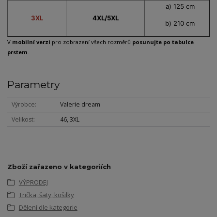
a) 125 cm
3XL
4XL/5XL
b) 210 cm
V
mobilní verzi
pro zobrazení všech rozměrů
posunujte po tabulce
prstem
.
Parametry
Výrobce
Valerie dream
Velikost
46, 3XL
Zboží zařazeno v kategoriích
VÝPRODEJ
Trička, šaty, košilky
Dělení dle kategorie