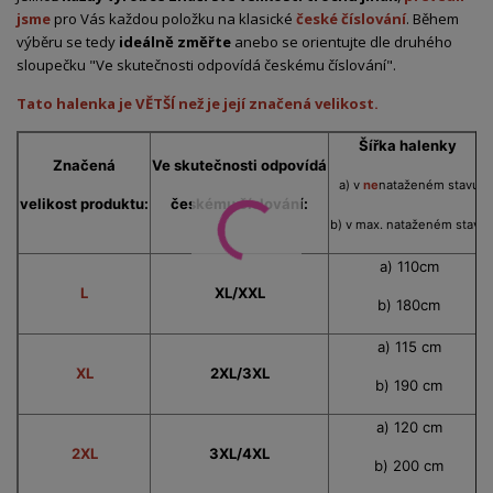
jsme
pro Vás každou položku na klasické
české číslování
. Během
výběru se tedy
ideálně změřte
anebo se orientujte dle druhého
sloupečku "Ve skutečnosti odpovídá českému číslování".
Tato halenka je VĚTŠÍ než je její značená velikost.
Šířka halenky
Značená
Ve skutečnosti
odpovídá
a) v
ne
nataženém stavu
velikost produktu:
českému číslování:
b) v max. nataženém stavu
a) 110cm
L
XL/XXL
b) 180cm
a) 115 cm
XL
2XL/3XL
b) 190 cm
a) 120 cm
2XL
3XL/4XL
b) 200 cm