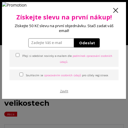
0
Získejte slevu na první nákup!
0 Kč
Získejte 50 Kč slevu na první objednávku. Stačí zadat váš
email!
Menu
Odeslat
Úvod
Trička, šaty, košilky
Trička
VÝPRODEJ: Eliška halenka s dlouhým
rukávem a květinami v nadměrných velikostech
Přeji si odebírat novinky e-mailem dle
podmínek zpracování osobních
údajů
.
VÝPRODEJ: Eliška halenka s
Souhlasím se
zpracováním osobních údajů
pro účely registrace.
dlouhým rukávem a
Zavřít
květinami v nadměrných
velikostech
Akce