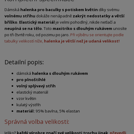
Dámská
halenka pro baculky s potiskem květin
díky svému
volnému střihu
dokáže nenápadně
zakrýt nedostatky a větší
bříško
.
Elastický materiál
je velmi pohodlný, nikde netlačí a
neupíná se na tělo
. Toto
maxitriko s dlouhým rukávem
unosíte
po tři čtvrtě roku, od pozimu po jaro.
Při výběru se orientujte podle
tabulky velikostí níže,
halenka je větší než je
udaná velikost!
Detailní popis:
dámská
halenka s dlouhým rukávem
pro plnoštíhlé
volný splývavý střih
elastický materiál
vzor květin
kulatý výstřih
materiál:
95% bavlna, 5% elastan
Správná volba velikosti:
Jelikož
každý výrobce značí své velikosti trochu jinak
,
převedli