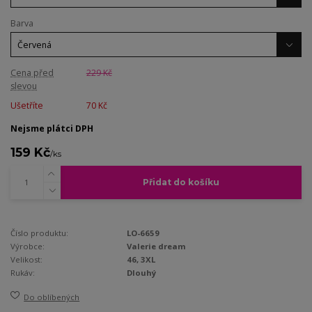
Barva
Cena před
229 Kč
slevou
Ušetříte
70 Kč
Nejsme plátci DPH
159 Kč
/
ks
Přidat do košíku
Číslo produktu:
LO-6659
Výrobce:
Valerie dream
Velikost:
46, 3XL
Rukáv:
Dlouhý
Do oblíbených