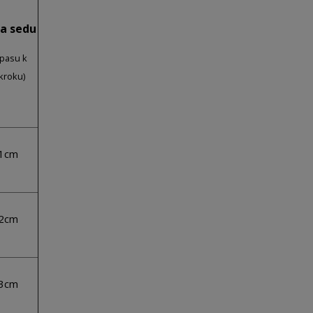
a sedu
 pasu k
kroku)
1cm
2cm
3cm