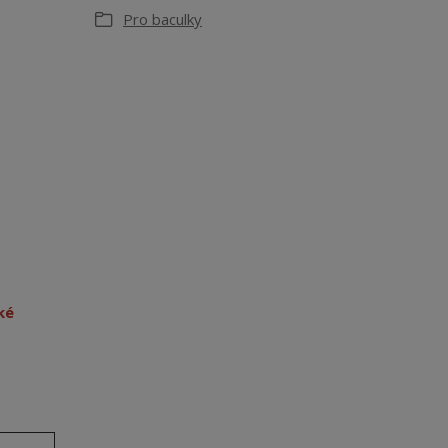
Pro baculky
ké