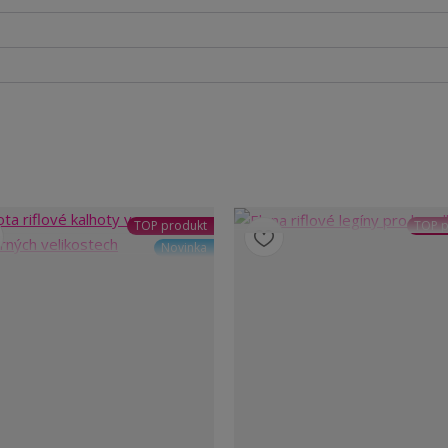
TOP produkt
TOP p
Novinka