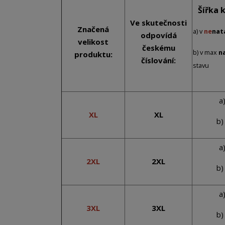
Šířka 
Ve skutečnosti
Značená
a) v
ne
nat
odpovídá
velikost
českému
b) v max
n
produktu:
číslování:
stavu
a
XL
XL
b)
a
2XL
2XL
b)
a
3XL
3XL
b)