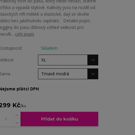
Praktický střih do pasu, který nikde netlačí, stáhne
bříško a vypadá stylově. Kalhoty jsou na rozdíl od
klasických riflí měkké a elastické, dají se skvěle
obléci bez jakéhokoliv zapínání. Detailní popis:
jegginy do pasu džínový vzhled velikosti pro
baculk...
celý popis
Dostupnost
Skladem
Velikost
Barva
Nejsme plátci DPH
299 Kč
/
ks
Přidat do košíku