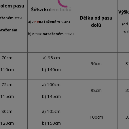
kolem pasu
Šířka kolem boků
Výšk
Délka od pasu
aženém
stavu
a) v
ne
nataženém
stavu
(od
dolů
ataženém
roz
b) v max
nataženém
stavu
) 70cm
a) 95 cm
96cm
3
 110cm
b) 140cm
) 75cm
a) 100cm
98cm
3
 115cm
b) 145cm
) 80cm
a) 105cm
100cm
3
 120cm
b) 150cm