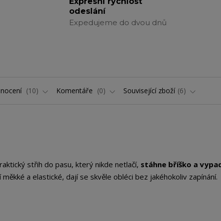
Expresní rychlost
odeslání
Expedujeme do dvou dnů
nocení
10
Komentáře
0
Související zboží
6
Praktický střih do pasu, který nikde netlačí,
stáhne bříško a vypa
lí měkké a elastické, dají se skvěle obléci bez jakéhokoliv zapínání.