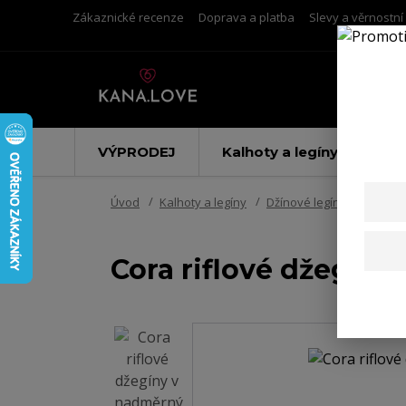
Zákaznické recenze
Doprava a platba
Slevy a věrnostn
VÝPRODEJ
Kalhoty a legíny
Úvod
Kalhoty a legíny
Džínové legíny
Cora r
Cora riflové džegín