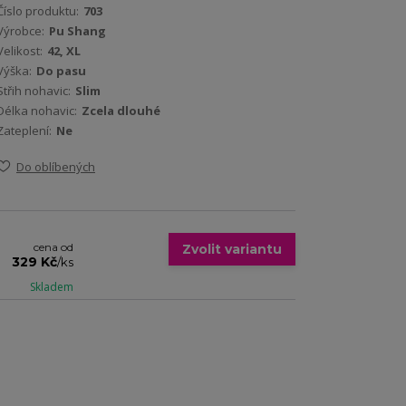
Číslo produktu:
703
Výrobce:
Pu Shang
Velikost:
42, XL
Výška:
Do pasu
Střih nohavic:
Slim
Délka nohavic:
Zcela dlouhé
Zateplení:
Ne
Do oblíbených
cena od
Zvolit variantu
329 Kč
/
ks
Skladem