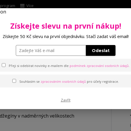
í program
Více
Získejte slevu na první nákup!
Hleda
Získejte 50 Kč slevu na první objednávku. Stačí zadat váš email!
Punčochové zboží
Kalhotky
Podprsenk
Odeslat
iflové džegíny v nadměrných velikostech
Přeji si odebírat novinky e-mailem dle
podmínek zpracování osobních údajů
.
Souhlasím se
zpracováním osobních údajů
pro účely registrace.
y v nadměrných velikostech
Zavřít