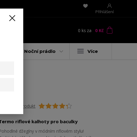
Přihlášení
0
ks
za
0 Kč
t
y
Noční prádlo
Více
Ohodnotit produkt
Termo riflové kalhoty pro baculky
Pohodlné džegíny v módním riflovém stylu!