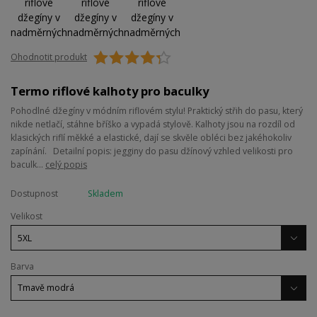
Ohodnotit produkt
Termo riflové kalhoty pro baculky
Pohodlné džegíny v módním riflovém stylu! Praktický střih do pasu, který
nikde netlačí, stáhne bříško a vypadá stylově. Kalhoty jsou na rozdíl od
klasických riflí měkké a elastické, dají se skvěle obléci bez jakéhokoliv
zapínání. Detailní popis: jegginy do pasu džínový vzhled velikosti pro
baculk...
celý popis
Dostupnost
Skladem
Velikost
Barva