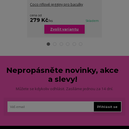
Coco riflové jegginy pro baculky
Dorota riflové
velikostech
cena od
279 Kč
299 Kč
/
ks
Skladem
/
ks
Zvolit variantu
Zv
Nepropásněte novinky, akce
a slevy!
Můžete se kdykoliv odhlásit. Zasíláme jednou za 14 dní.
Přihlásit se