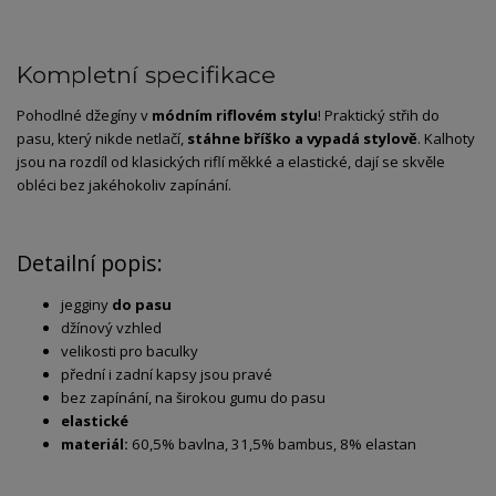
Kompletní specifikace
Pohodlné džegíny v
módním riflovém stylu
! Praktický střih do
pasu, který nikde netlačí,
stáhne bříško a vypadá stylově
. Kalhoty
jsou na rozdíl od klasických riflí měkké a elastické, dají se skvěle
obléci bez jakéhokoliv zapínání.
Detailní popis:
jegginy
do pasu
džínový vzhled
velikosti pro baculky
přední i zadní kapsy jsou pravé
bez zapínání, na širokou gumu do pasu
elastické
materiál:
60,5% bavlna, 31,5% bambus, 8% elastan