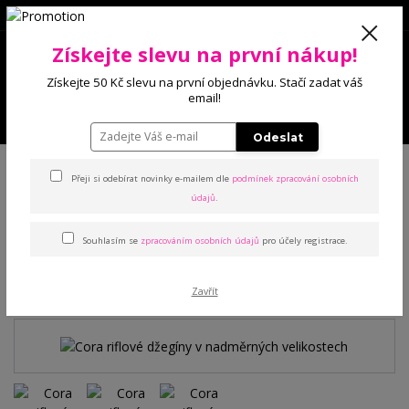
0
Získejte slevu na první nákup!
0 Kč
Získejte 50 Kč slevu na první objednávku. Stačí zadat váš
email!
Menu
Odeslat
Úvod
Kalhoty a legíny
Džínové legíny
Cora riflové džegíny v
nadměrných velikostech
Přeji si odebírat novinky e-mailem dle
podmínek zpracování osobních
údajů
.
Cora riflové džegíny v
Souhlasím se
zpracováním osobních údajů
pro účely registrace.
nadměrných velikostech
Zavřít