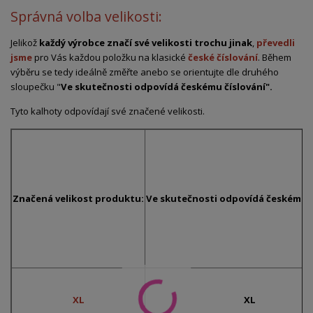
Správná volba velikosti:
Jelikož
každý výrobce značí své velikosti trochu jinak
,
převedli
jsme
pro Vás každou položku na klasické
české číslování
. Během
výběru se tedy ideálně změřte anebo se orientujte dle druhého
sloupečku "
Ve skutečnosti odpovídá českému číslování".
Tyto kalhoty odpovídají své značené velikosti.
Značená velikost produktu:
Ve skutečnosti odpovídá českému č
XL
XL