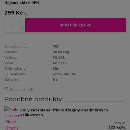
Nejsme plátci DPH
299 Kč
/
ks
Přidat do košíku
Číslo produktu:
703
Výrobce:
Pu Shang
Velikost:
50, 5XL
Výška:
Do pasu
Střih nohavic:
Slim
Délka nohavic:
Zcela dlouhé
Zateplení:
Ne
Do oblíbených
Podobné produkty
Polly zateplené riflové džegíny v nadměrných
velikostech
cena od
329 Kč
/
ks