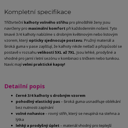
Kompletní specifikace
Tříčtvrteční
kalhoty volného střihu
pro plnoštíhlé ženy jsou
navrženy pro
maximální komfort
při každodenním nošení. Tyto
tmavé 3/4 kalhoty nabízíme s drobným květinovým nebo listovým
vzorem, který
opticky sjednocuje postavu
. Pružný materiál a
široká guma v pase zajišťují, že kalhoty nikde netlačí a přizpůsobí se
postavě v rozsahu
velikostí 5XL až 7XL
. Jsou lehké, prodyšné a
vhodné pro jarní i letní sezónu v kombinaci s tričkem nebo tunikou.
Navíc mají
velmi praktické kapsy!
Detailní popis
černé 3/4 kalhoty s drobným vzorem
pohodlný elastický pas
– široká guma usnadňuje oblékání
bez nutnosti zapínání
volné nohavice
– rovný střih, který se neupíná na stehna a
lýtka
lehký a prodyšný úplet
– materiál vhodný pro teplejší