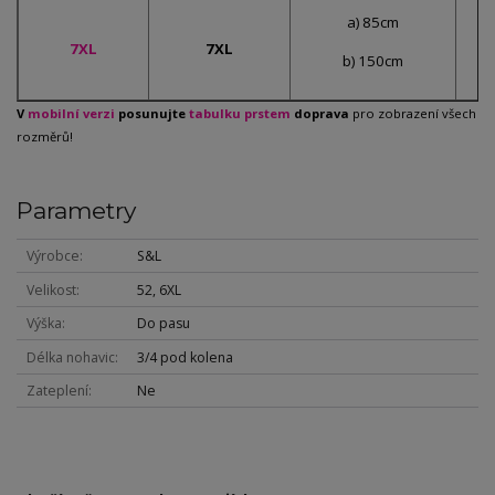
a) 85cm
7XL
7XL
b) 150cm
V
mobilní verzi
posunujte
tabulku prstem
doprava
pro zobrazení všech
rozměrů!
Parametry
Výrobce
S&L
Velikost
52, 6XL
Výška
Do pasu
Délka nohavic
3/4 pod kolena
Zateplení
Ne