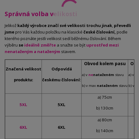
Správná volba velikosti
Jelikož
každý výrobce značí své velikosti trochu jinak
,
převedli
jsme
pro Vás každou položku na klasické
české číslování,
podle
kterého poznáte jestli velikost sedí běžnému číslování. Během
výběru
se
ideálně změřte
a snažte se být
uprostřed mezi
nenataženým a nataženým
stavem.
Obvod kolem pasu
Obv
Značená
velikost
Odpovídá
a) v
ne
nataženém
stavu
a) v
n
českému číslování:
produktu:
b) v max
nataženém
stavu
b) v 
a) 75cm
5XL
5XL
b) 130cm
a) 80cm
6XL
6XL
b) 140cm