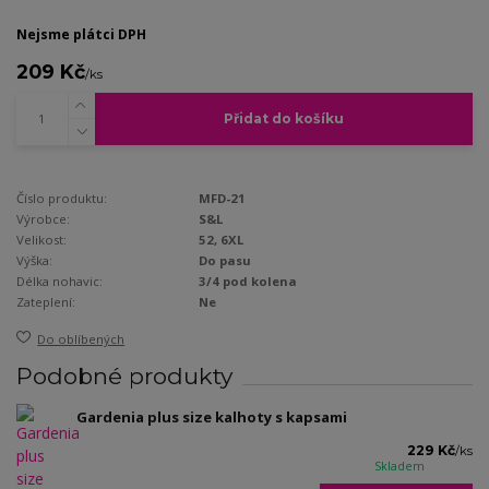
Nejsme plátci DPH
209 Kč
/
ks
Přidat do košíku
Číslo produktu:
MFD-21
Výrobce:
S&L
Velikost:
52, 6XL
Výška:
Do pasu
Délka nohavic:
3/4 pod kolena
Zateplení:
Ne
Do oblíbených
Podobné produkty
Gardenia plus size kalhoty s kapsami
229 Kč
/
ks
Skladem