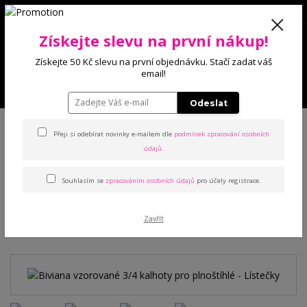
0
Získejte slevu na první nákup!
0 Kč
Získejte 50 Kč slevu na první objednávku. Stačí zadat váš
email!
Menu
Odeslat
Úvod
Kalhoty a legíny
Kalhoty
Biviana vzorované 3/4 kalhoty pro
plnoštíhlé - Lístečky
Přeji si odebírat novinky e-mailem dle
podmínek zpracování osobních
údajů
.
Biviana vzorované 3/4 kalhoty
Souhlasím se
zpracováním osobních údajů
pro účely registrace.
pro plnoštíhlé - Lístečky
Zavřít
Novinka
TOP produkt