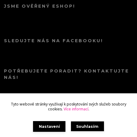
JSME OVĚŘENÝ ESHOP!
SLEDUJTE NÁS NA FACEBOOKU!
POTŘEBUJETE PORADIT? KONTAKTUJTE
NÁS!
info@kana.love
Tyto webové stránky využívají k poskytování svých služeb soubory
cookies.
Více informací
.
Nastavení
Souhlasím