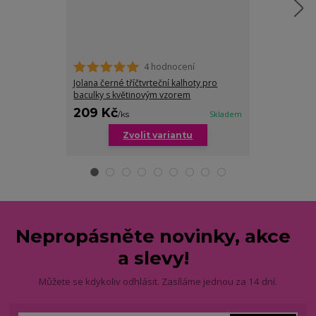
4 hodnocení
Jolana černé tříčtvrteční kalhoty pro
Jana tříčtvrteč
baculky s květinovým vzorem
baculky
209 Kč
209 Kč
/
ks
Skladem
/
ks
Zvolit variantu
Zv
Nepropásněte novinky, akce
a slevy!
Můžete se kdykoliv odhlásit. Zasíláme jednou za 14 dní.