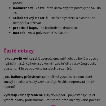
počasí
nadměrné velikosti
– střih upravený pro postavy od 5XL do
7XL
stálobarevný materiál
– směs polyesteru a elastanu se
nemačká a drží tvar
praktické kapsy
- na každodenní drobnosti
materiál:
95 % polyester, 5 % elastan
Časté dotazy
Jakou zvolit velikost?
Doporučujeme měřit obvod boků a pasu v
nejširším místě. Kalhoty jsou velmi flexibilní díky vysokému podílu
elastanu. Níže se podívejte na tabulku rozměrů.
Jsou kalhoty průsvitné?
Materiál má vysokou hustotu tkaní.
Tmavý podklad a hustý vzor zaručují, že látka neprosvítá ani při
napnutí.
Vyžadují kalhoty žehlení?
Díky 95% podílu polyesteru je úplet
vysoce odolný proti mačkání. Po vyprání stačí kalhoty volně pověsit.