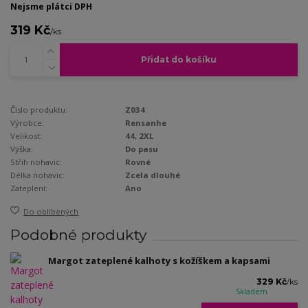
Nejsme plátci DPH
319 Kč
/
ks
Přidat do košíku
Číslo produktu:
Z034
Výrobce:
Rensanhe
Velikost:
44, 2XL
Výška:
Do pasu
Střih nohavic:
Rovné
Délka nohavic:
Zcela dlouhé
Zateplení:
Ano
Do oblíbených
Podobné produkty
Margot zateplené kalhoty s kožíškem a kapsami
329 Kč
/
ks
Skladem