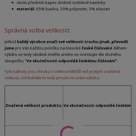
okolo předních kapes drobné ozdobné kamínky
materiál:
65% bavlna, 30% polyester, 5% elastan
Správná volba velikosti:
Jelikož
každý výrobce značí své velikosti trochu jinak
,
převedli
jsme
pro Vás každou položku na klasické
české číslování
. Během
výběru se tedy ideálně změřte anebo se orientujte dle druhého
sloupečku "
Ve skutečnosti odpovídá českému číslování"
.
Tyto kalhoty jsou zhruba o velikost MENŠÍ než je jejich značená
velikost, zohledněte to tedy prosím ve svém výběru.
Značená velikost produktu:
Ve skutečnosti odpovídá českému č