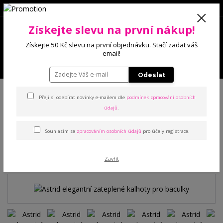
0
Získejte slevu na první nákup!
0 Kč
Získejte 50 Kč slevu na první objednávku. Stačí zadat váš
email!
Menu
Odeslat
Úvod
Kalhoty a legíny
Kalhoty
Astrid elegantní zateplené kalhoty pro
baculky
Přeji si odebírat novinky e-mailem dle
podmínek zpracování osobních
údajů
.
Astrid elegantní zateplené
Souhlasím se
zpracováním osobních údajů
pro účely registrace.
kalhoty pro baculky
Zavřít