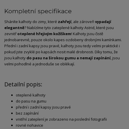
Kompletní specifikace
Sháníte kalhoty do zimy, které
zahřejí
, ale zároveň
vypadají
elegantně
? Nabízíme tyto zateplené kalhoty Astrid, které jsou
zevnitř
oteplené hřejivým kožíškem
! Kalhoty jsou čistě
jednobarevné, pouze okolo kapes ozdobeny drobnými kamínkami.
Přední i zadní kapsy jsou pravé, kalhoty jsou tedy velmi praktické i
pokud jste zvyklé po kapsách nosit malé drobnosti. Díky tomu, že
jsou kalhoty
do pasu na širokou gumu a nemají zapínání
, jsou
velmi pohodlné a jednoduše se oblékají.
Detailní popis:
oteplené kalhoty
do pasu na gumu
přední i zadní kapsy jsou pravé
bez zapínání
vnitřní zateplení je zobrazeno na poslední fotografii
rovné nohavice