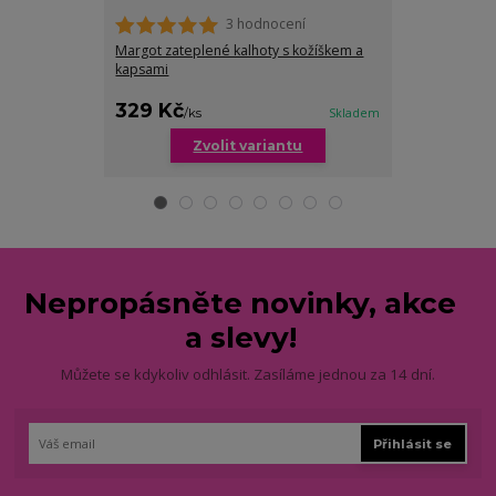
3 hodnocení
Margot zateplené kalhoty s kožíškem a
Polly zateplen
kapsami
nadměrných ve
cena od
329 Kč
329 Kč
/
ks
Skladem
/
ks
Zvolit variantu
Zv
Nepropásněte novinky, akce
a slevy!
Můžete se kdykoliv odhlásit. Zasíláme jednou za 14 dní.
Přihlásit se