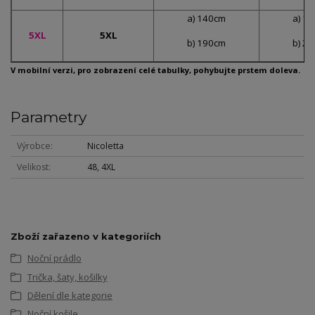
a) 140cm
a) 1
5XL
5XL
b) 190cm
b) 2
V mobilní verzi, pro zobrazení celé tabulky, pohybujte prstem doleva.
Parametry
Výrobce
Nicoletta
Velikost
48, 4XL
Zboží zařazeno v kategoriích
Noční prádlo
Trička, šaty, košilky
Dělení dle kategorie
Noční košile