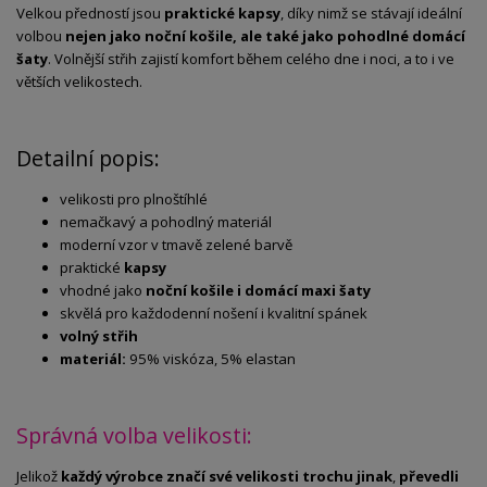
Velkou předností jsou
praktické kapsy
, díky nimž se stávají ideální
volbou
nejen jako noční košile, ale také jako pohodlné domácí
šaty
. Volnější střih zajistí komfort během celého dne i noci, a to i ve
větších velikostech.
Detailní popis:
velikosti pro plnoštíhlé
nemačkavý a pohodlný materiál
moderní vzor v tmavě zelené barvě
praktické
kapsy
vhodné jako
noční košile i domácí maxi šaty
skvělá pro každodenní nošení i kvalitní spánek
volný střih
materiál:
95% viskóza, 5% elastan
Správná volba velikosti:
Jelikož
každý výrobce značí své velikosti trochu jinak
,
převedli