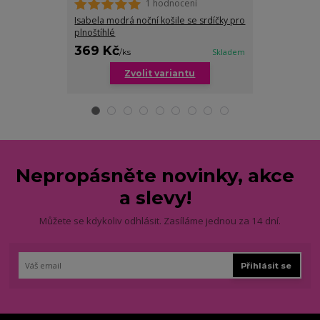
1 hodnocení
Isabela modrá noční košile se srdíčky pro
Monika tmavá 
plnoštíhlé
369 Kč
369 Kč
/
ks
Skladem
/
ks
Zvolit variantu
Zv
Nepropásněte novinky, akce
a slevy!
Můžete se kdykoliv odhlásit. Zasíláme jednou za 14 dní.
Přihlásit se