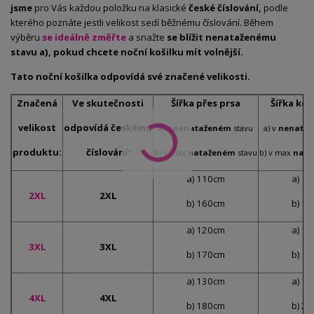
jsme
pro Vás každou položku na klasické
české číslování,
podle
kterého poznáte jestli velikost sedí běžnému číslování. Během
výběru
se ideálně změřte
a snažte
se blížit nenataženému
stavu a), pokud chcete noční košilku mít volnější.
Tato noční košilka odpovídá své značené velikosti.
Značená
Ve skutečnosti
Šířka přes prsa
Šířka ko
velikost
odpovídá českému
a) v
nenataženém
stavu
a) v
nenata
produktu:
číslování:
b) v max
nataženém
stavu
b) v max
nat
a) 110cm
a) 1
2XL
2XL
b) 160cm
b) 1
a) 120cm
a) 1
3XL
3XL
b) 170cm
b) 1
a) 130cm
a) 1
4XL
4XL
b) 180cm
b) 2