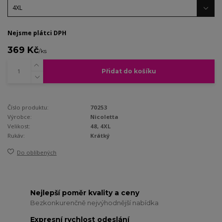
Nejsme plátci DPH
369 Kč
/
ks
Přidat do košíku
Číslo produktu:
70253
Výrobce:
Nicoletta
Velikost:
48, 4XL
Rukáv:
Krátký
Do oblíbených
Nejlepší poměr kvality a ceny
Bezkonkurenčně nejvýhodnější nabídka
Expresní rychlost odeslání