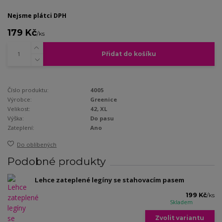
Nejsme plátci DPH
179 Kč
/
ks
Přidat do košíku
Číslo produktu:
4005
Výrobce:
Greenice
Velikost:
42, XL
Výška:
Do pasu
Zateplení:
Ano
Do oblíbených
Podobné produkty
Lehce zateplené legíny se stahovacím pasem
199 Kč
/
ks
Skladem
Zvolit variantu