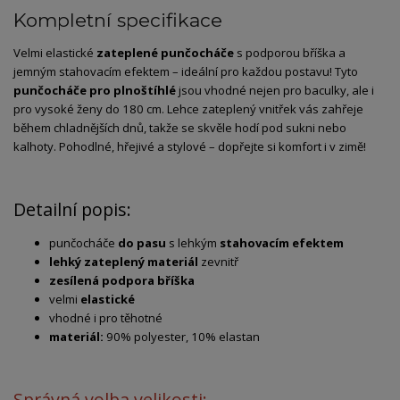
Kompletní specifikace
Velmi elastické
zateplené punčocháče
s podporou bříška a
jemným stahovacím efektem – ideální pro každou postavu! Tyto
punčocháče pro plnoštíhlé
jsou vhodné nejen pro baculky, ale i
pro vysoké ženy do 180 cm. Lehce zateplený vnitřek vás zahřeje
během chladnějších dnů, takže se skvěle hodí pod sukni nebo
kalhoty. Pohodlné, hřejivé a stylové – dopřejte si komfort i v zimě!
Detailní popis:
punčocháče
do pasu
s lehkým
stahovacím efektem
lehký zateplený materiál
zevnitř
zesílená podpora bříška
velmi
elastické
vhodné i pro těhotné
materiál:
90% polyester, 10% elastan
Správná volba velikosti: