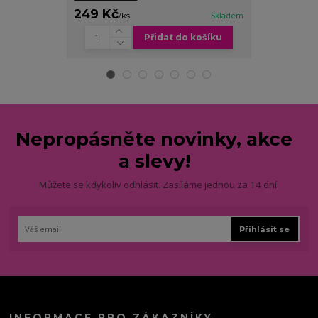
249 Kč
179 Kč
/
ks
Skladem
/
ks
Přidat do košíku
Zv
Nepropásněte novinky, akce
a slevy!
Můžete se kdykoliv odhlásit. Zasíláme jednou za 14 dní.
Přihlásit se
INFORMACE PRO ZÁKAZNÍKY