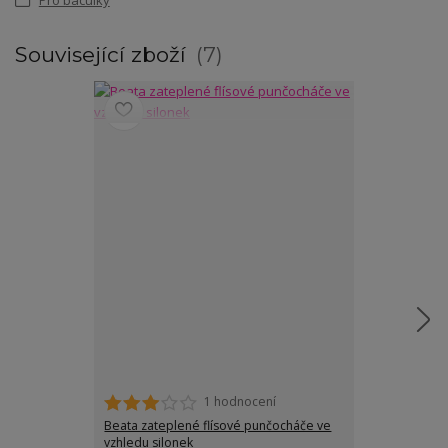
Související zboží
7
1 hodnocení
Beata zateplené flísové punčocháče ve
Amy stahovací
vzhledu silonek