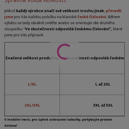
Jelikož
každý výrobce značí své velikosti trochu jinak
,
převedli
jsme
pro Vás každou položku na klasické
české číslování
. Během
výběru se tedy ideálně změřte anebo se orientujte dle druhého
sloupečku "
Ve skutečnosti odpovídá českému číslování",
které
jsme pro Vás připravili.
Značená velikost produktu:
Ve skutečnosti odpovídá českému č
L/XL
L až 2XL
2XL/3XL
3XL až 5XL
V mobilní verzi, pro úplné zobrazení tabulky, pohybujte prstem
doleva!