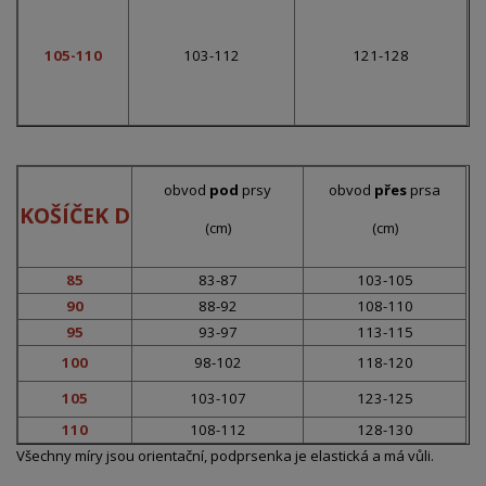
105-110
103-112
121-128
obvod
pod
prsy
obvod
přes
prsa
KOŠÍČEK D
(cm)
(cm)
85
83-87
103-105
90
88-92
108-110
95
93-97
113-115
100
98-102
118-120
105
103-107
123-125
110
108-112
128-130
Všechny míry jsou orientační, podprsenka je elastická a má vůli.