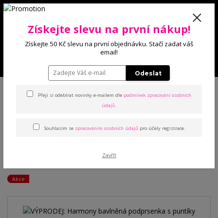
0
Získejte slevu na první nákup!
0 Kč
Získejte 50 Kč slevu na první objednávku. Stačí zadat váš
email!
Menu
Odeslat
Úvod
Podprsenky
Bez výstuže
VÝPRODEJ: Harmony bavlněná
podprsenka s puntíky
Přeji si odebírat novinky e-mailem dle
podmínek zpracování osobních
údajů
.
VÝPRODEJ: Harmony
Souhlasím se
zpracováním osobních údajů
pro účely registrace.
bavlněná podprsenka s
Zavřít
puntíky
Akce