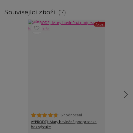
Související zboží
7
Akce
8 hodnocení
VÝPRODEJ: Mary bavlněná podprsenka
Eva podprsenk
bez výstuže