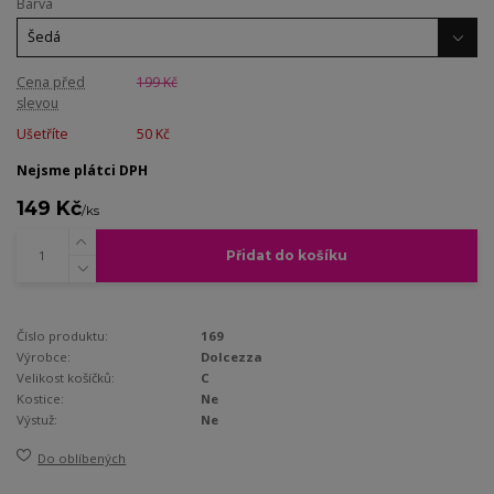
Barva
Cena před
199 Kč
slevou
Ušetříte
50 Kč
Nejsme plátci DPH
149 Kč
/
ks
Přidat do košíku
Číslo produktu:
169
Výrobce:
Dolcezza
Velikost košíčků:
C
Kostice:
Ne
Výstuž:
Ne
Do oblíbených