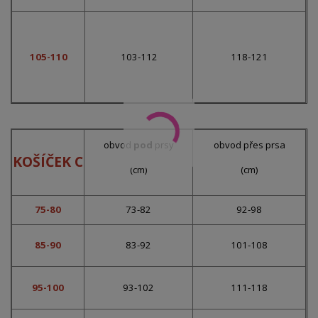
105-110
103-112
118-121
obvod
pod
prsy
obvod přes prsa
KOŠÍČEK C
(cm)
(cm)
75-80
73-82
92-98
85-90
83-92
101-108
95-100
93-102
111-118