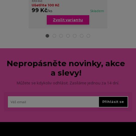
199 Kč
Ušetříte až 7
Ušetříte 100 Kč
cena od
99 Kč
179 Kč
/
ks
Skladem
/
ks
Zvolit variantu
Zv
Nepropásněte novinky, akce
a slevy!
Můžete se kdykoliv odhlásit. Zasíláme jednou za 14 dní.
Přihlásit se