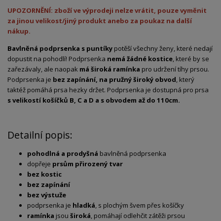
UPOZORNĚNÍ: zboží ve výprodeji nelze vrátit, pouze vyměnit
za jinou velikost/jiný produkt anebo za poukaz na další
nákup.
Bavlněná podprsenka s puntíky
potěší všechny ženy, které nedají
dopustit na pohodlí! Podprsenka
nemá žádné kostice
, které by se
zařezávaly, ale naopak
má široká ramínka
pro udržení tíhy prsou.
Podprsenka je
bez zapínání, na pružný široký obvod
, který
taktéž pomáhá prsa hezky držet. Podprsenka je dostupná pro prsa
s velikostí košíčků B, C a D a s obvodem až do 110cm.
Detailní popis:
pohodlná a prodyšná
bavlněná podprsenka
dopřeje
prsům přirozený tvar
bez kostic
bez zapínání
bez výstuže
podprsenka je
hladká
, s plochým švem přes košíčky
ramínka
jsou
široká
, pomáhají odlehčit zátěži prsou