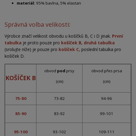
materiál:
95% bavlna, 5% elastan
Správná volba velikosti:
Výrobce značí velikost obvodu u košíčků B, C i D jinak.
První
tabulka
je proto pouze pro
košíček B
,
druhá tabulka
(srolujte níže) je pouze pro
košíček C,
poslední tabulka pro
košíček D.
obvod
pod
prsy
obvod přes prsa
KOŠÍČEK B
(cm)
(cm)
75-80
73-82
94-96
85-90
83-92
99-101
95-100
93-102
109-111