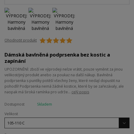
Ohodnotit produkt
Dámská bavlněná podprsenka bez kostic a
zapínání
UPOZORNĚNÍ: zboží ve výprodeji nelze vrátit, pouze vyměnit za jinou
velikost/jiný produkt anebo za poukaz na další nákup. Bavlněná
podprsenka s puntíky potěší všechny ženy, které nedají dopustit na
pohodlí! Podprsenka nemá žádné kostice, které by se zařezávaly, ale
naopak má široká ramínka pro udrže...
celý popis
Dostupnost
Skladem
Velikost