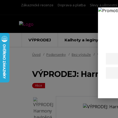
Zákaznické recenze
Doprava a platba
Slevy a věrnostn
VÝPRODEJ
Kalhoty a legíny
Úvod
Podprsenky
Bez výstuže
VÝPRODEJ: H
VÝPRODEJ: Harmony 
Akce