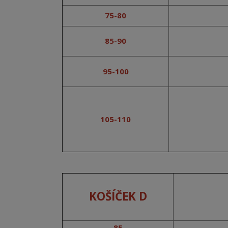
75-80
85-90
95-100
105-110
KOŠÍČEK D
85