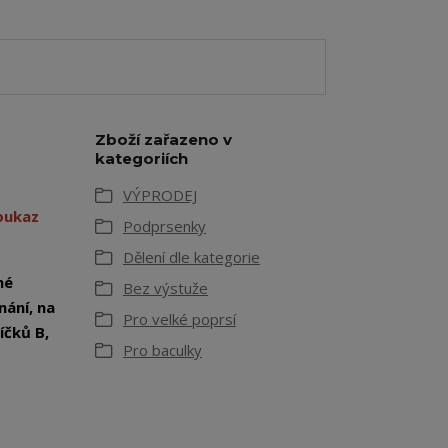
Zboží zařazeno v
kategoriích
VÝPRODEJ
poukaz
Podprsenky
Dělení dle kategorie
né
Bez výstuže
nání, na
Pro velké poprsí
íčků B,
Pro baculky