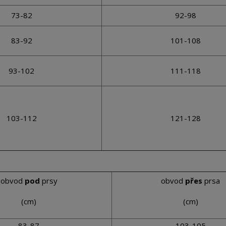
73-82
92-98
83-92
101-108
93-102
111-118
103-112
121-128
obvod
pod
prsy
obvod
přes
prsa
(cm)
(cm)
83-87
103-105