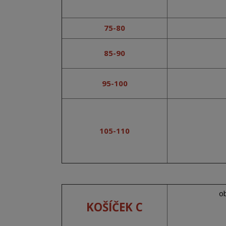
75-80
85-90
95-100
105-110
o
KOŠÍČEK C