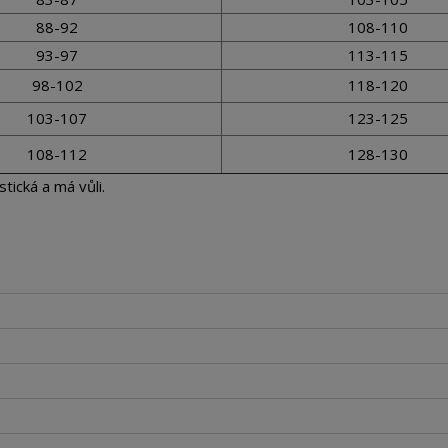
88-92
108-110
93-97
113-115
98-102
118-120
103-107
123-125
108-112
128-130
tická a má vůli.