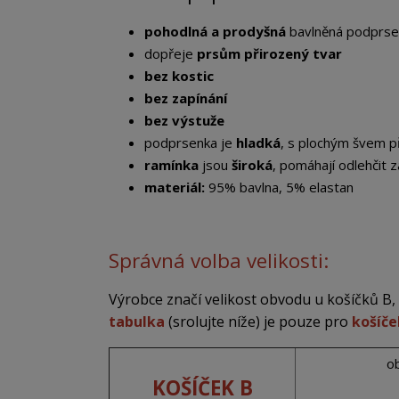
pohodlná a prodyšná
bavlněná podprse
dopřeje
prsům přirozený tvar
bez kostic
bez zapínání
bez výstuže
podprsenka je
hladká
, s plochým švem p
ramínka
jsou
široká
, pomáhají odlehčit z
materiál:
95% bavlna, 5% elastan
Správná volba velikosti:
Výrobce značí velikost obvodu u košíčků B, C
tabulka
(srolujte níže) je pouze pro
košíče
o
KOŠÍČEK B