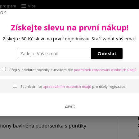
í program
Více
Získejte slevu na první nákup!
Hleda
Získejte 50 Kč slevu na první objednávku. Stačí zadat váš email!
Punčochové zboží
Kalhotky
Podprsenk
Odeslat
armony bavlněná podprsenka s puntíky
Přeji si odebírat novinky e-mailem dle
podmínek zpracování osobních údajů
.
bavlněná podprsenka s pun
Souhlasím se
zpracováním osobních údajů
pro účely registrace.
Zavřít