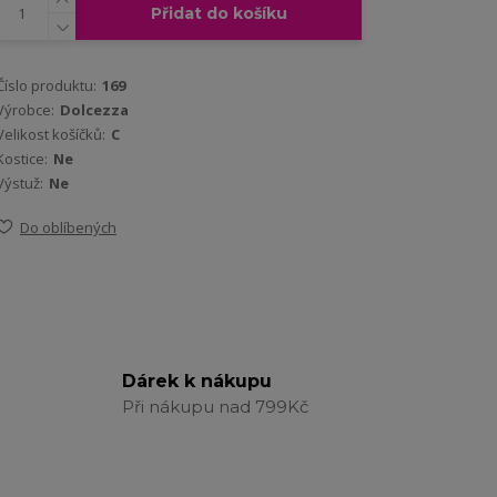
Přidat do košíku
Číslo produktu:
169
Výrobce:
Dolcezza
Velikost košíčků:
C
Kostice:
Ne
Výstuž:
Ne
Do oblíbených
Dárek k nákupu
Při nákupu nad 799Kč