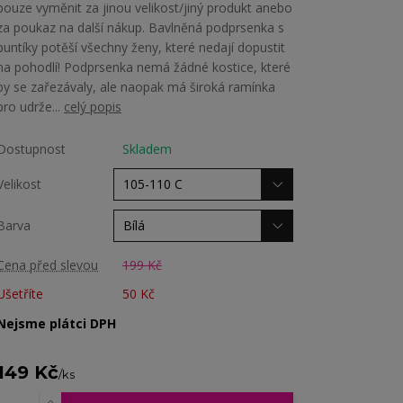
pouze vyměnit za jinou velikost/jiný produkt anebo
za poukaz na další nákup. Bavlněná podprsenka s
puntíky potěší všechny ženy, které nedají dopustit
na pohodlí! Podprsenka nemá žádné kostice, které
by se zařezávaly, ale naopak má široká ramínka
pro udrže...
celý popis
Dostupnost
Skladem
Velikost
Barva
Cena před slevou
199 Kč
Ušetříte
50 Kč
Nejsme plátci DPH
149 Kč
/
ks