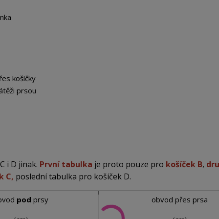
nka
řes košíčky
átěži prsou
 i D jinak.
První tabulka
je proto pouze pro
košíček B
,
dr
k C,
poslední tabulka pro košíček D.
bvod
pod
prsy
obvod přes prsa