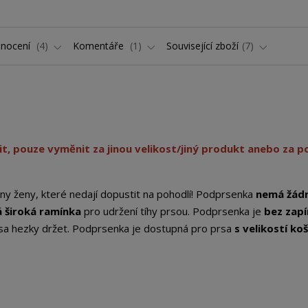
nocení
4
Komentáře
1
Související zboží
7
t, pouze vyměnit za jinou velikost/jiný produkt anebo za 
ny ženy, které nedají dopustit na pohodlí! Podprsenka
nemá žád
 široká ramínka
pro udržení tíhy prsou. Podprsenka je
bez zapí
rsa hezky držet. Podprsenka je dostupná pro prsa
s velikostí koš