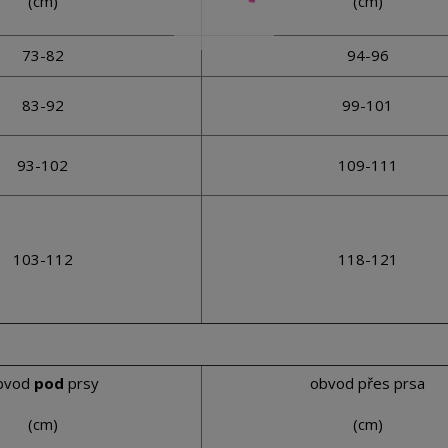
(cm)
(cm)
73-82
94-96
83-92
99-101
93-102
109-111
103-112
118-121
bvod
pod
prsy
obvod přes prsa
(cm)
(cm)