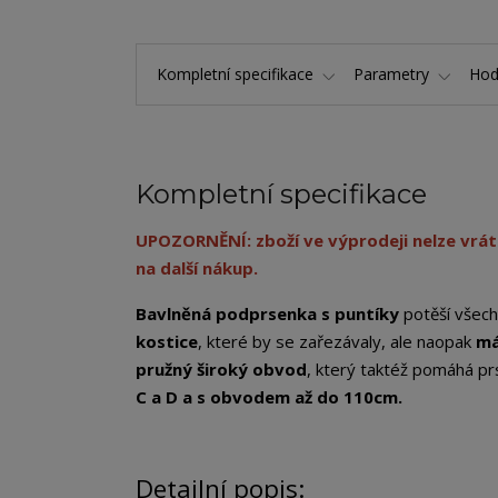
Kompletní specifikace
Parametry
Hod
Kompletní specifikace
UPOZORNĚNÍ: zboží ve výprodeji nelze vráti
na další nákup.
Bavlněná podprsenka s puntíky
potěší všech
kostice
, které by se zařezávaly, ale naopak
má
pružný široký obvod
, který taktéž pomáhá p
C a D a s obvodem až do 110cm.
Detailní popis: