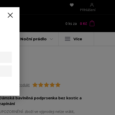
Přihlášení
0
ks
za
0 Kč
t
y
Noční prádlo
Více
tíky
Ohodnotit produkt
Dámská bavlněná podprsenka bez kostic a
zapínání
UPOZORNĚNÍ: zboží ve výprodeji nelze vrátit,