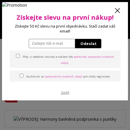
0
Získejte slevu na první nákup!
0 Kč
Získejte 50 Kč slevu na první objednávku. Stačí zadat váš
Menu
email!
Úvod
Podprsenky
Bez výstuže
VÝPRODEJ: Harmony bavlněná
Odeslat
podprsenka s puntíky
Přeji si odebírat novinky e-mailem dle
podmínek zpracování osobních
údajů
.
VÝPRODEJ: Harmony
bavlněná podprsenka s
Souhlasím se
zpracováním osobních údajů
pro účely registrace.
puntíky
Zavřít
Akce