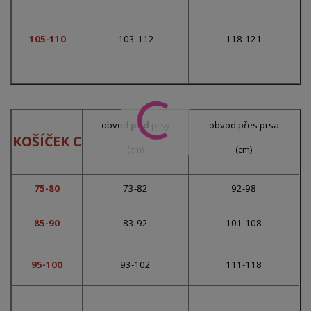
105-110
103-112
118-121
obvod
pod
prsy
obvod přes prsa
KOŠÍČEK C
(cm)
(cm)
75-80
73-82
92-98
85-90
83-92
101-108
95-100
93-102
111-118