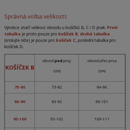
Správná volba velikosti:
Výrobce značí velikost obvodu u košíčků B, C i D jinak.
První
tabulka
je proto pouze pro
košíček B
,
druhá tabulka
(srolujte níže) je pouze pro
košíček C,
poslední tabulka pro
košíček D.
obvod
pod
prsy
obvod přes prsa
KOŠÍČEK B
(cm)
(cm)
75-80
73-82
94-96
85-90
83-92
99-101
95-100
93-102
109-111