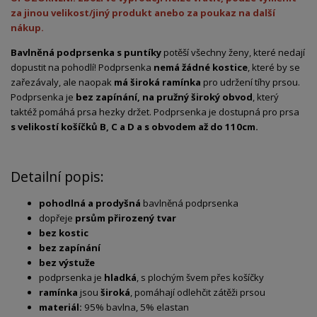
za jinou velikost/jiný produkt anebo za poukaz na další
nákup.
Bavlněná podprsenka s puntíky
potěší všechny ženy, které nedají
dopustit na pohodlí! Podprsenka
nemá žádné kostice
, které by se
zařezávaly, ale naopak
má široká ramínka
pro udržení tíhy prsou.
Podprsenka je
bez zapínání, na pružný široký obvod
, který
taktéž pomáhá prsa hezky držet. Podprsenka je dostupná pro prsa
s velikostí košíčků B, C a D a s obvodem až do 110cm.
Detailní popis:
pohodlná a prodyšná
bavlněná podprsenka
dopřeje
prsům přirozený tvar
bez kostic
bez zapínání
bez výstuže
podprsenka je
hladká
, s plochým švem přes košíčky
ramínka
jsou
široká
, pomáhají odlehčit zátěži prsou
materiál:
95% bavlna, 5% elastan