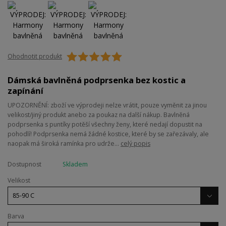
Ohodnotit produkt
Dámská bavlněná podprsenka bez kostic a
zapínání
UPOZORNĚNÍ: zboží ve výprodeji nelze vrátit, pouze vyměnit za jinou
velikost/jiný produkt anebo za poukaz na další nákup. Bavlněná
podprsenka s puntíky potěší všechny ženy, které nedají dopustit na
pohodlí! Podprsenka nemá žádné kostice, které by se zařezávaly, ale
naopak má široká ramínka pro udrže...
celý popis
Dostupnost
Skladem
Velikost
Barva