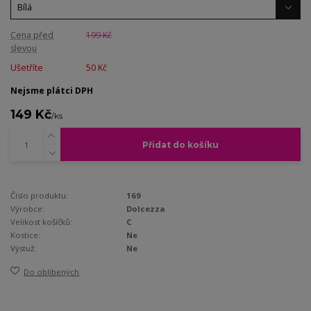
Cena před
199 Kč
slevou
Ušetříte
50 Kč
Nejsme plátci DPH
149 Kč
/
ks
Přidat do košíku
Číslo produktu:
169
Výrobce:
Dolcezza
Velikost košíčků:
C
Kostice:
Ne
Výstuž:
Ne
Do oblíbených