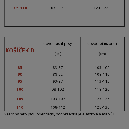
105-110
103-112
121-128
obvod
pod
prsy
obvod
přes
prsa
KOŠÍČEK D
(cm)
(cm)
85
83-87
103-105
90
88-92
108-110
95
93-97
113-115
100
98-102
118-120
105
103-107
123-125
110
108-112
128-130
Všechny míry jsou orientační, podprsenka je elastická a má vůli.