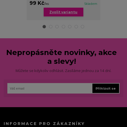
99 Kč
179 Kč
/
ks
Skladem
/
ks
Zvolit variantu
Zv
Nepropásněte novinky, akce
a slevy!
Můžete se kdykoliv odhlásit. Zasíláme jednou za 14 dní.
Přihlásit se
INFORMACE PRO ZÁKAZNÍKY