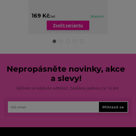
169 Kč
179 Kč
/
set
Skladem
/
ks
Zvolit variantu
Zv
Nepropásněte novinky, akce
a slevy!
Můžete se kdykoliv odhlásit. Zasíláme jednou za 14 dní.
Přihlásit se