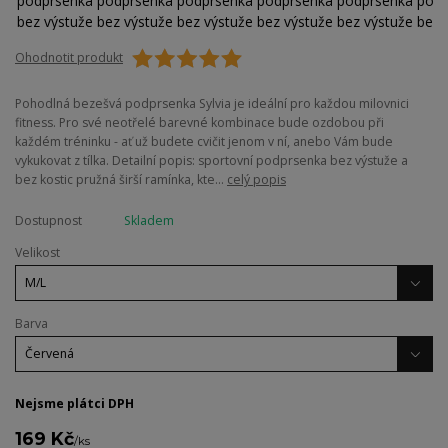
Ohodnotit produkt
Pohodlná bezešvá podprsenka Sylvia je ideální pro každou milovnici
fitness. Pro své neotřelé barevné kombinace bude ozdobou při
každém tréninku - ať už budete cvičit jenom v ní, anebo Vám bude
vykukovat z tílka. Detailní popis: sportovní podprsenka bez výstuže a
bez kostic pružná širší ramínka, kte...
celý popis
Dostupnost
Skladem
Velikost
Barva
Nejsme plátci DPH
169 Kč
/
ks