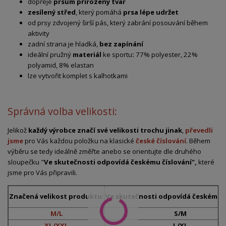
dopřeje
prsům přirozený tvar
zesílený střed
, který pomáhá
prsa lépe udržet
od prsy zdvojený širší pás, který zabrání posouvání během
aktivity
zadní strana je hladká,
bez zapínání
ideální pružný
materiál
ke sportu
:
77% polyester, 22%
polyamid, 8% elastan
lze vytvořit komplet s kalhotkami
Správná volba velikosti:
Jelikož
každý výrobce značí své velikosti trochu jinak
,
převedli
jsme
pro Vás každou položku na klasické
české číslování
. Během
výběru se tedy ideálně změřte anebo se orientujte dle druhého
sloupečku "
Ve skutečnosti odpovídá českému číslování",
které
jsme pro Vás připravili.
Značená velikost produktu:
Ve skutečnosti odpovídá českému č
M/L
S/M
XL/XXL
L/XL