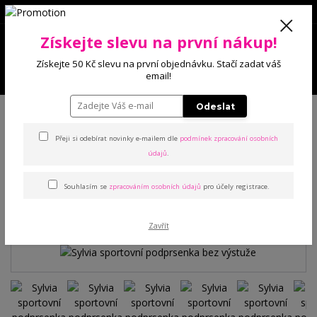
0
Získejte slevu na první nákup!
0 Kč
Získejte 50 Kč slevu na první objednávku. Stačí zadat váš
Menu
email!
Úvod
Podprsenky
Sportovní
Sylvia sportovní podprsenka bez
Odeslat
výstuže
Přeji si odebírat novinky e-mailem dle
podmínek zpracování osobních
údajů
.
Sylvia sportovní podprsenka
bez výstuže
Souhlasím se
zpracováním osobních údajů
pro účely registrace.
Zavřít