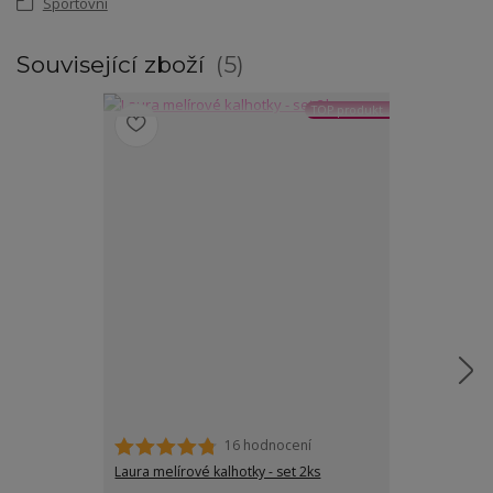
Sportovní
Související zboží
5
TOP produkt
16 hodnocení
Laura melírové kalhotky - set 2ks
Helen podprs
neutrálních ba