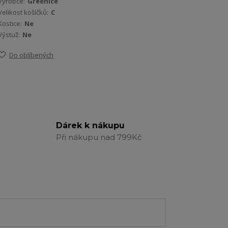
Výrobce:
Greenice
Velikost košíčků:
C
Kostice:
Ne
Výstuž:
Ne
Do oblíbených
Dárek k nákupu
Při nákupu nad 799Kč