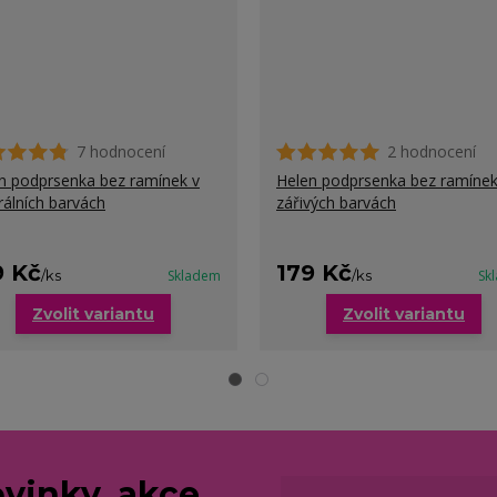
7 hodnocení
2 hodnocení
n podprsenka bez ramínek v
Helen podprsenka bez ramínek
rálních barvách
zářivých barvách
9 Kč
179 Kč
/
ks
Skladem
/
ks
Sk
Zvolit variantu
Zvolit variantu
vinky, akce