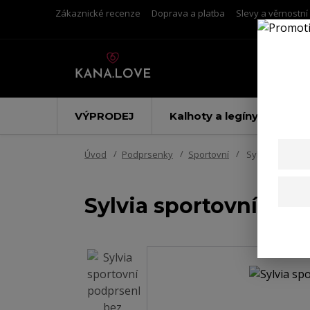
Zákaznické recenze
Doprava a platba
Slevy a věrnostn
VÝPRODEJ
Kalhoty a legíny
Úvod
Podprsenky
Sportovní
Sylvia sportov
Sylvia sportovní po