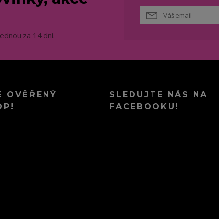
jednou za 14 dní.
E OVĚŘENÝ
SLEDUJTE NÁS NA
OP!
FACEBOOKU!