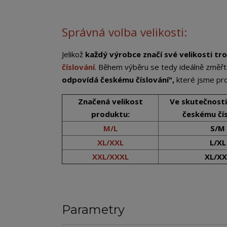
Správná volba velikosti:
Jelikož
každý výrobce značí své velikosti tro
číslování
. Během výběru se tedy ideálně změřt
odpovídá českému číslování",
které jsme pro 
Značená velikost
Ve skutečnost
produktu:
českému čís
M/L
S/M
XL/XXL
L/XL
XXL/XXXL
XL/XX
Parametry