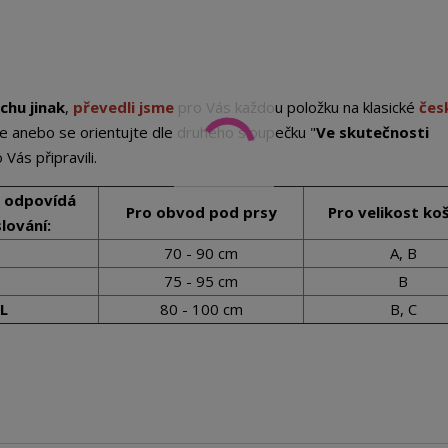
chu jinak
,
převedli jsme
pro Vás každou položku na klasické
čes
e anebo se orientujte dle druhého sloupečku "
Ve skutečnosti
Vás připravili.
i odpovídá
Pro obvod pod prsy
Pro velikost ko
lování:
70 - 90 cm
A, B
75 - 95 cm
B
L
80 - 100 cm
B, C