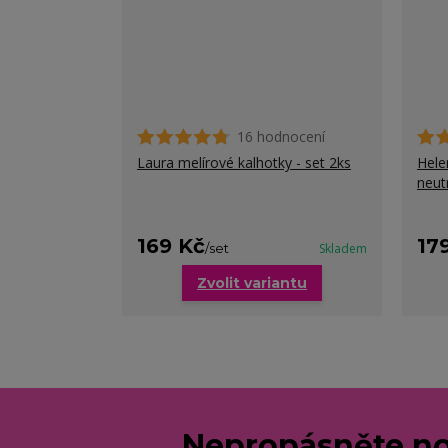
16 hodnocení
Laura melírové kalhotky - set 2ks
Hele
neut
169 Kč
17
/
set
Skladem
Zvolit variantu
Nepropásněte no