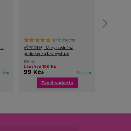
8 hodnocení
 v
VÝPRODEJ: Mary bavlněná
VÝPRODEJ: Si
podprsenka bez výstuže
podprsenka a
199 Kč
249 Kč
Ušetříte 100 Kč
Ušetříte 70
99 Kč
179 Kč
ladem
/
ks
Skladem
/
ks
Zvolit variantu
Zvo