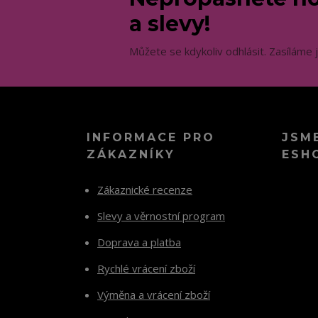
a slevy!
Můžete se kdykoliv odhlásit. Zasíláme 
INFORMACE PRO
JSM
ZÁKAZNÍKY
ESH
Zákaznické recenze
Slevy a věrnostní program
Doprava a platba
Rychlé vrácení zboží
Výměna a vrácení zboží