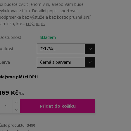
už budete cvičit jenom v ní, anebo Vám bude
vykukovat z tílka. Detailní popis: sportovní
podprsenka bez výstuže a bez kostic pružná širší
ramínka, kte...
celý popis
Dostupnost
Skladem
Velikost
Barva
Nejsme plátci DPH
169 Kč
/
ks
Přidat do košíku
Číslo produktu:
3490