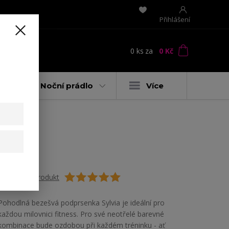
Přihlášení
0
ks
za
0 Kč
t
y
Noční prádlo
Více
Ohodnotit produkt
Pohodlná bezešvá podprsenka Sylvia je ideální pro
každou milovnici fitness. Pro své neotřelé barevné
kombinace bude ozdobou při každém tréninku - ať