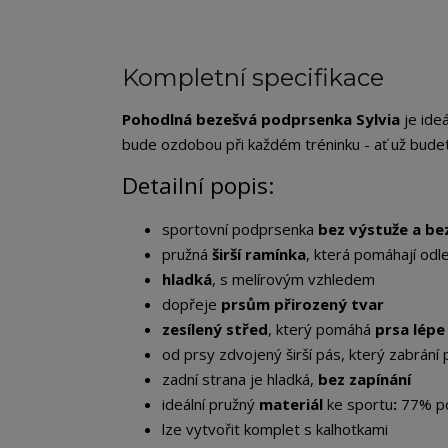
Kompletní specifikace
Pohodlná bezešvá podprsenka Sylvia
je ideá
bude ozdobou při každém tréninku - ať už budete
Detailní popis:
sportovní podprsenka
bez výstuže a be
pružná
širší ramínka
, která pomáhají odle
hladká
, s melírovým vzhledem
dopřeje
prsům přirozený tvar
zesílený střed
, který pomáhá
prsa lépe
od prsy zdvojený širší pás, který zabrání
zadní strana je hladká,
bez zapínání
ideální pružný
materiál
ke sportu
:
77% po
lze vytvořit komplet s kalhotkami