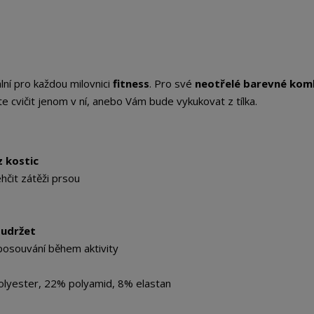
lní pro každou milovnici
fitness
. Pro své
neotřelé barevné kom
 cvičit jenom v ní, anebo Vám bude vykukovat z tílka.
z kostic
hčit zátěži prsou
 udržet
 posouvání během aktivity
lyester, 22% polyamid, 8% elastan