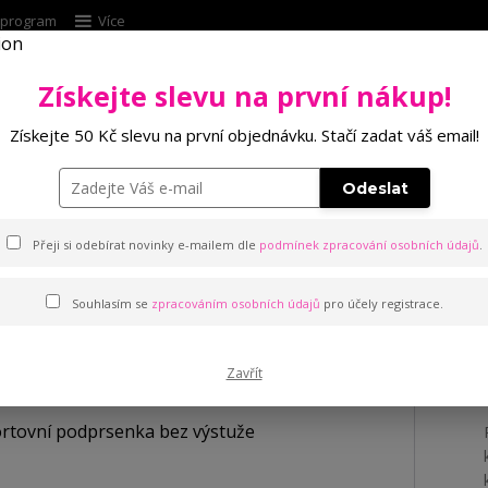
í program
Více
Získejte slevu na první nákup!
Hleda
Získejte 50 Kč slevu na první objednávku. Stačí zadat váš email!
Punčochové zboží
Kalhotky
Podprsenk
Odeslat
ní podprsenka bez výstuže
Přeji si odebírat novinky e-mailem dle
podmínek zpracování osobních údajů
.
Souhlasím se
zpracováním osobních údajů
pro účely registrace.
dprsenka bez výstuže
Zavřít