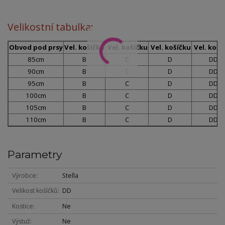
Velikostní tabulka:
Obvod pod prsy
Vel. košíčku
Vel. košíčku
Vel. košíčku
Vel. koší
85cm
B
C
D
DD
90cm
B
C
D
DD
95cm
B
C
D
DD
100cm
B
C
D
DD
105cm
B
C
D
DD
110cm
B
C
D
DD
Parametry
Výrobce
Stella
Velikost košíčků
DD
Kostice
Ne
Výstuž
Ne