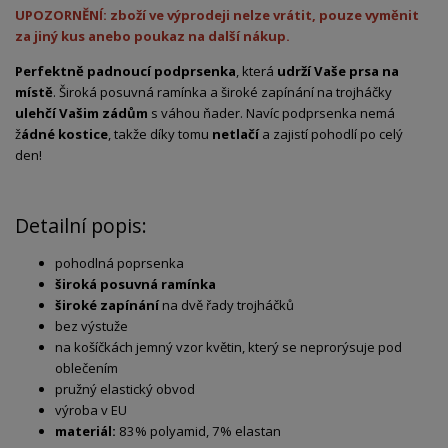
UPOZORNĚNÍ: zboží ve výprodeji nelze vrátit, pouze vyměnit
za jiný kus anebo poukaz na další nákup.
Perfektně padnoucí podprsenka
, která
udrží Vaše prsa na
místě
. Široká posuvná ramínka a široké zapínání na trojháčky
ulehčí Vašim zádům
s váhou ňader. Navíc podprsenka nemá
ž
ádné kostice
, takže díky tomu
netlačí
a zajistí pohodlí po celý
den!
Detailní popis:
pohodlná poprsenka
široká posuvná ramínka
široké zapínání
na dvě řady trojháčků
bez výstuže
na košíčkách jemný vzor květin, který se neprorýsuje pod
oblečením
pružný elastický obvod
výroba v EU
materiál:
83% polyamid, 7% elastan