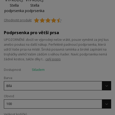
Ohodnotit produkt
Podprsenka pro větší prsa
UPOZORNĚNÍ: zboží ve výprodeji nelze vrátit, pouze vyměnit za jiný kus
anebo poukaz na další nákup. Perfektně padnoucí podprsenka, která
udrží Vaše prsa na místě. Široká posuvná ramínka a široké zapínání na
trojháčky ulehčí Vašim zádům s váhou ňader. Navíc podprsenka nemá
žádné kostice, takže díky t...
celý popis
Dostupnost
Skladem
Barva
Obvod
Velikost košíčků