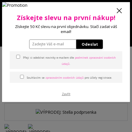
0
Získejte slevu na první nákup!
0 Kč
Získejte 50 Kč slevu na první objednávku. Stačí zadat váš
email!
Menu
Odeslat
Úvod
Podprsenky
Bez výstuže
VÝPRODEJ: Stella podprsenka
Přeji si odebírat novinky e-mailem dle
podmínek zpracování osobních
údajů
.
VÝPRODEJ: Stella
Souhlasím se
zpracováním osobních údajů
pro účely registrace.
podprsenka
Akce
Zavřít