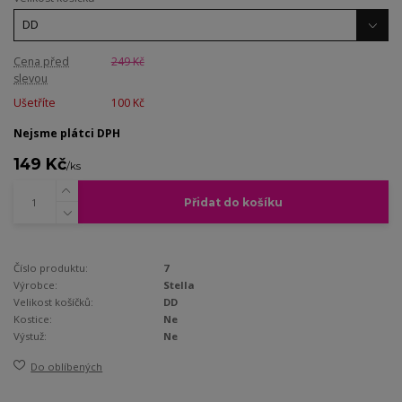
Cena před
249 Kč
slevou
Ušetříte
100 Kč
Nejsme plátci DPH
149 Kč
/
ks
Přidat do košíku
Číslo produktu:
7
Výrobce:
Stella
Velikost košíčků:
DD
Kostice:
Ne
Výstuž:
Ne
Do oblíbených