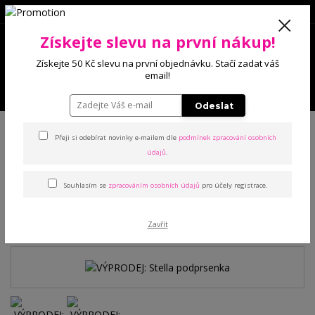
0
Získejte slevu na první nákup!
0 Kč
Získejte 50 Kč slevu na první objednávku. Stačí zadat váš
email!
Menu
Odeslat
Úvod
Podprsenky
Bez výstuže
VÝPRODEJ: Stella podprsenka
Přeji si odebírat novinky e-mailem dle
podmínek zpracování osobních
údajů
.
VÝPRODEJ: Stella
Souhlasím se
zpracováním osobních údajů
pro účely registrace.
podprsenka
Akce
Zavřít