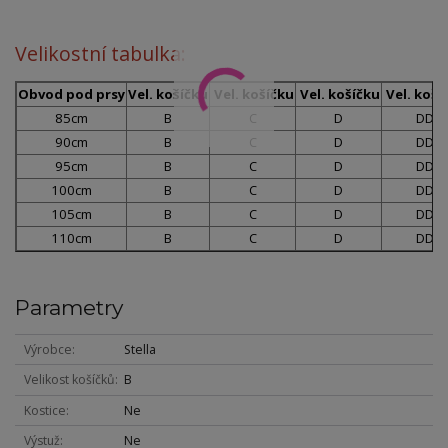
Velikostní tabulka:
Obvod pod prsy
Vel. košíčku
Vel. košíčku
Vel. košíčku
Vel. koší
85cm
B
C
D
DD
90cm
B
C
D
DD
95cm
B
C
D
DD
100cm
B
C
D
DD
105cm
B
C
D
DD
110cm
B
C
D
DD
Parametry
Výrobce
Stella
Velikost košíčků
B
Kostice
Ne
Výstuž
Ne