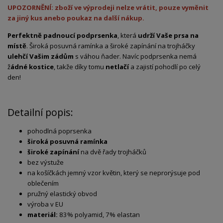
UPOZORNĚNÍ: zboží ve výprodeji nelze vrátit, pouze vyměnit
za jiný kus anebo poukaz na další nákup.
Perfektně padnoucí podprsenka
, která
udrží Vaše prsa na
místě
. Široká posuvná ramínka a široké zapínání na trojháčky
ulehčí Vašim zádům
s váhou ňader. Navíc podprsenka nemá
ž
ádné kostice
, takže díky tomu
netlačí
a zajistí pohodlí po celý
den!
Detailní popis:
pohodlná poprsenka
široká posuvná ramínka
široké zapínání
na dvě řady trojháčků
bez výstuže
na košíčkách jemný vzor květin, který se neprorýsuje pod
oblečením
pružný elastický obvod
výroba v EU
materiál:
83% polyamid, 7% elastan