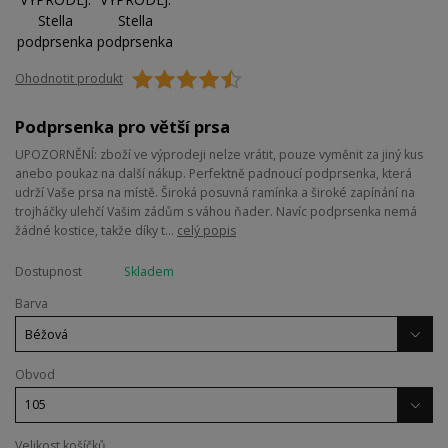
Ohodnotit produkt
Podprsenka pro větší prsa
UPOZORNĚNÍ: zboží ve výprodeji nelze vrátit, pouze vyměnit za jiný kus
anebo poukaz na další nákup. Perfektně padnoucí podprsenka, která
udrží Vaše prsa na místě. Široká posuvná ramínka a široké zapínání na
trojháčky ulehčí Vašim zádům s váhou ňader. Navíc podprsenka nemá
žádné kostice, takže díky t...
celý popis
Dostupnost
Skladem
Barva
Obvod
Velikost košíčků