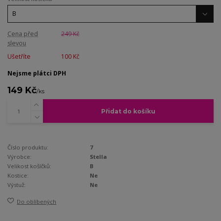
Cena před
249 Kč
slevou
Ušetříte
100 Kč
Nejsme plátci DPH
149 Kč
/
ks
Přidat do košíku
Číslo produktu:
7
Výrobce:
Stella
Velikost košíčků:
B
Kostice:
Ne
Výstuž:
Ne
Do oblíbených