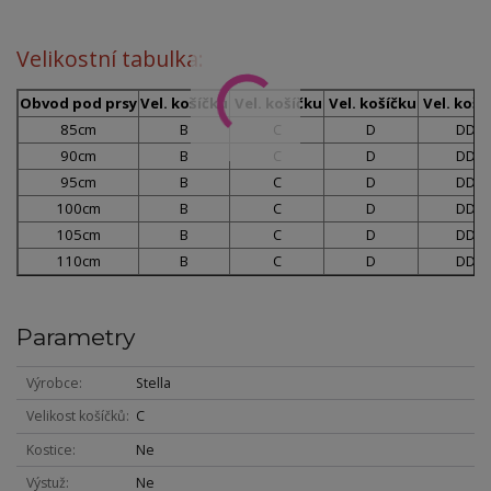
Velikostní tabulka:
Obvod pod prsy
Vel. košíčku
Vel. košíčku
Vel. košíčku
Vel. koší
85cm
B
C
D
DD
90cm
B
C
D
DD
95cm
B
C
D
DD
100cm
B
C
D
DD
105cm
B
C
D
DD
110cm
B
C
D
DD
Parametry
Výrobce
Stella
Velikost košíčků
C
Kostice
Ne
Výstuž
Ne