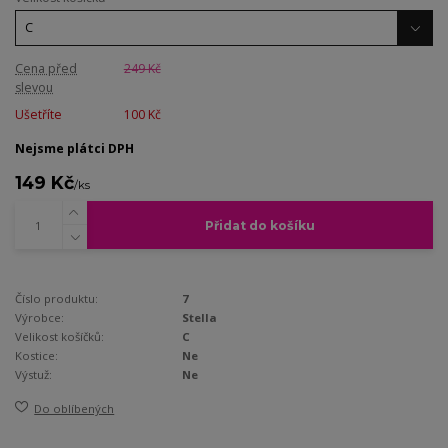
Cena před
249 Kč
slevou
Ušetříte
100 Kč
Nejsme plátci DPH
149 Kč
/
ks
Přidat do košíku
Číslo produktu:
7
Výrobce:
Stella
Velikost košíčků:
C
Kostice:
Ne
Výstuž:
Ne
Do oblíbených