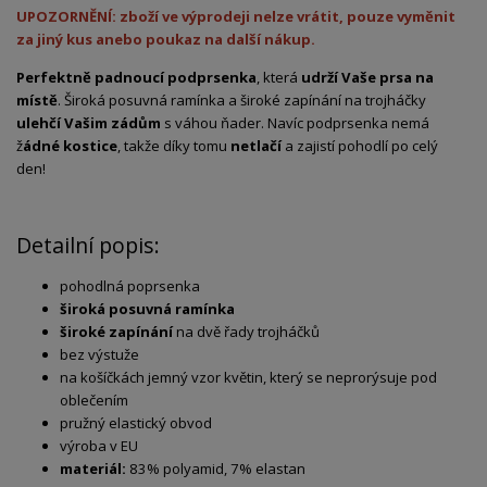
UPOZORNĚNÍ: zboží ve výprodeji nelze vrátit, pouze vyměnit
za jiný kus anebo poukaz na další nákup.
Perfektně padnoucí podprsenka
, která
udrží Vaše prsa na
místě
. Široká posuvná ramínka a široké zapínání na trojháčky
ulehčí Vašim zádům
s váhou ňader. Navíc podprsenka nemá
ž
ádné kostice
, takže díky tomu
netlačí
a zajistí pohodlí po celý
den!
Detailní popis:
pohodlná poprsenka
široká posuvná ramínka
široké zapínání
na dvě řady trojháčků
bez výstuže
na košíčkách jemný vzor květin, který se neprorýsuje pod
oblečením
pružný elastický obvod
výroba v EU
materiál:
83% polyamid, 7% elastan