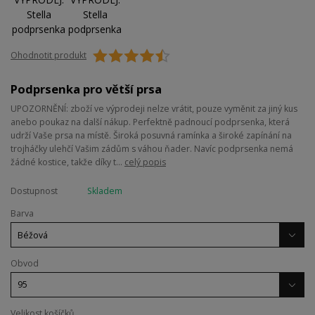
Ohodnotit produkt
Podprsenka pro větší prsa
UPOZORNĚNÍ: zboží ve výprodeji nelze vrátit, pouze vyměnit za jiný kus
anebo poukaz na další nákup. Perfektně padnoucí podprsenka, která
udrží Vaše prsa na místě. Široká posuvná ramínka a široké zapínání na
trojháčky ulehčí Vašim zádům s váhou ňader. Navíc podprsenka nemá
žádné kostice, takže díky t...
celý popis
Dostupnost
Skladem
Barva
Obvod
Velikost košíčků