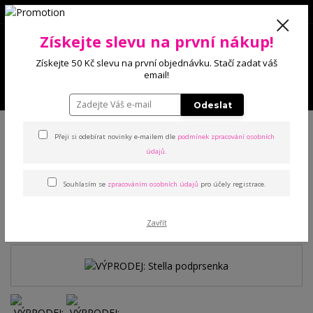
0
Získejte slevu na první nákup!
0 Kč
Získejte 50 Kč slevu na první objednávku. Stačí zadat váš
email!
Menu
Odeslat
Úvod
Podprsenky
Bez výstuže
VÝPRODEJ: Stella podprsenka
Přeji si odebírat novinky e-mailem dle
podmínek zpracování osobních
údajů
.
VÝPRODEJ: Stella
Souhlasím se
zpracováním osobních údajů
pro účely registrace.
podprsenka
Akce
Zavřít