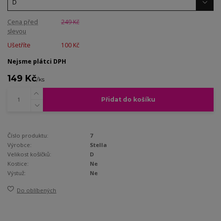
Cena před
249 Kč
slevou
Ušetříte
100 Kč
Nejsme plátci DPH
149 Kč
/
ks
Přidat do košíku
Číslo produktu:
7
Výrobce:
Stella
Velikost košíčků:
D
Kostice:
Ne
Výstuž:
Ne
Do oblíbených