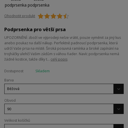
Ohodnotit produkt
Podprsenka pro větší prsa
UPOZORNĚNÍ: zboží ve výprodeji nelze vrátit, pouze vyměnit za jiný kus
anebo poukaz na další nákup. Perfektně padnoucí podprsenka, která
udrží Vaše prsa na místě. Široká posuvná ramínka a široké zapínání na
trojháčky ulehčí Vašim zádům s váhou ňader. Navíc podprsenka nemá
žádné kostice, takže díky t...
celý popis
Dostupnost
Skladem
Barva
Obvod
Velikost košíčků