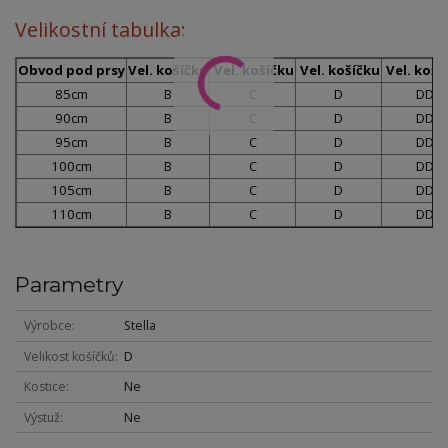
Velikostní tabulka:
Obvod pod prsy
Vel. košíčku
Vel. košíčku
Vel. košíčku
Vel. koší
85cm
B
C
D
DD
90cm
B
C
D
DD
95cm
B
C
D
DD
100cm
B
C
D
DD
105cm
B
C
D
DD
110cm
B
C
D
DD
Parametry
Výrobce
Stella
Velikost košíčků
D
Kostice
Ne
Výstuž
Ne