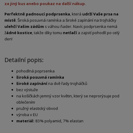
za jiný kus anebo poukaz na další nákup.
Perfektně padnoucí podprsenka
, která
udrží Vaše prsa na
místě
. Široká posuvná ramínka a široké zapínání na trojháčky
ulehčí Vašim zádům
s váhou ňader. Navíc podprsenka nemá
ž
ádné kostice
, takže díky tomu
netlačí
a zajistí pohodlí po celý
den!
Detailní popis:
pohodlná poprsenka
široká posuvná ramínka
široké zapínání
na dvě řady trojháčků
bez výstuže
na košíčkách jemný vzor květin, který se neprorýsuje pod
oblečením
pružný elastický obvod
výroba v EU
materiál:
83% polyamid, 7% elastan