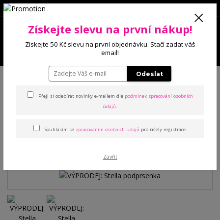
0
Získejte slevu na první nákup!
0 Kč
Získejte 50 Kč slevu na první objednávku. Stačí zadat váš
Menu
email!
Úvod
Podprsenky
Bez výstuže
VÝPRODEJ: Stella podprsenka
Odeslat
Přeji si odebírat novinky e-mailem dle
podmínek zpracování osobních
VÝPRODEJ: Stella
údajů
.
podprsenka
Souhlasím se
zpracováním osobních údajů
pro účely registrace.
Akce
Zavřít