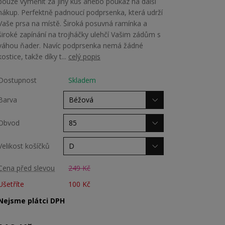
pouze vyměnit za jiný kus anebo poukaz na další
nákup. Perfektně padnoucí podprsenka, která udrží
Vaše prsa na místě. Široká posuvná ramínka a
široké zapínání na trojháčky ulehčí Vašim zádům s
váhou ňader. Navíc podprsenka nemá žádné
kostice, takže díky t...
celý popis
Dostupnost
Skladem
Barva
Obvod
Velikost košíčků
Cena před slevou
249 Kč
Ušetříte
100 Kč
Nejsme plátci DPH