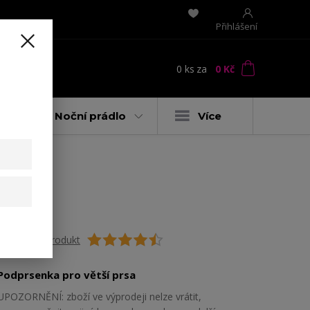
Přihlášení
0
ks
za
0 Kč
t
y
Noční prádlo
Více
Ohodnotit produkt
Podprsenka pro větší prsa
UPOZORNĚNÍ: zboží ve výprodeji nelze vrátit,