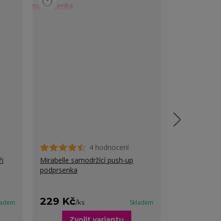
4 hodnocení
ři
Mirabelle samodržící push-up
Sally sportov
podprsenka
dekolt
229 Kč
199 Kč
ladem
/
ks
Skladem
/
ks
Zvolit variantu
Zvo