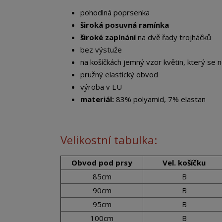
pohodlná poprsenka
široká posuvná ramínka
široké zapínání
na dvě řady trojháčků
bez výstuže
na košíčkách jemný vzor květin, který se
pružný elastický obvod
výroba v EU
materiál:
83% polyamid, 7% elastan
Velikostní tabulka:
Obvod pod prsy
Vel. košíčku
85cm
B
90cm
B
95cm
B
100cm
B