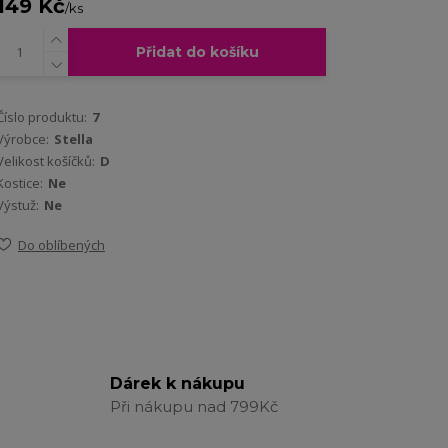
149 Kč
/
ks
Přidat do košíku
Číslo produktu:
7
Výrobce:
Stella
Velikost košíčků:
D
Kostice:
Ne
Výstuž:
Ne
Do oblíbených
Dárek k nákupu
Při nákupu nad 799Kč