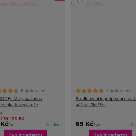
8 hodnocení
1 hodnocení
ODEJ: Mary bavlněná
Prodloužení k podprsence na t
rsenka bez výstuže
háčky - 2ks/3ks
Kč
říte 100 Kč
 Kč
69 Kč
/
ks
Skladem
/
set
Sk
Zvolit variantu
Zvolit variantu