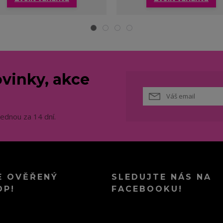
vinky, akce
jednou za 14 dní.
E OVĚŘENÝ
SLEDUJTE NÁS NA
OP!
FACEBOOKU!