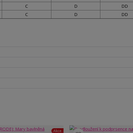
C
D
DD
C
D
DD
Akce