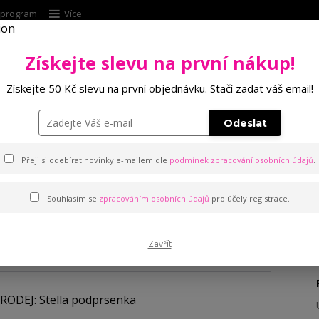
í program
Více
Získejte slevu na první nákup!
Hleda
Získejte 50 Kč slevu na první objednávku. Stačí zadat váš email!
Punčochové zboží
Kalhotky
Podprsenk
Odeslat
ella podprsenka
Přeji si odebírat novinky e-mailem dle
podmínek zpracování osobních údajů
.
Souhlasím se
zpracováním osobních údajů
pro účely registrace.
odprsenka
Zavřít