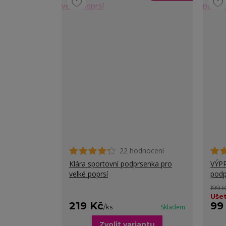
22 hodnocení
Klára sportovní podprsenka pro
VÝPR
velké poprsí
podp
199 
Ušet
219 Kč
99
/
ks
Skladem
Zvolit variantu