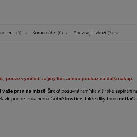
nocení
6
Komentáře
0
Související zboží
7
t, pouze vyměnit za jiný kus anebo poukaz na další nákup.
í Vaše prsa na místě
. Široká posuvná ramínka a široké zapínání n
Navíc podprsenka nemá ž
ádné kostice
, takže díky tomu
netlačí