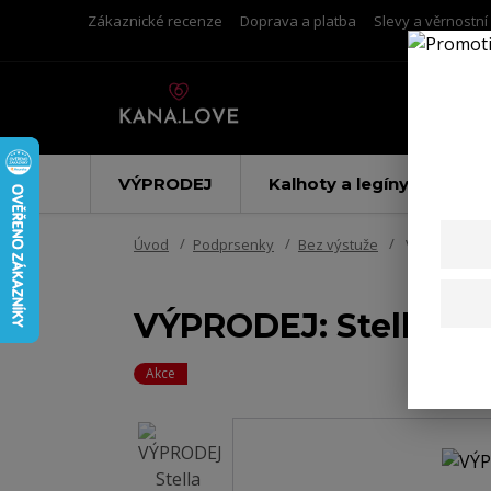
Zákaznické recenze
Doprava a platba
Slevy a věrnostn
VÝPRODEJ
Kalhoty a legíny
Úvod
Podprsenky
Bez výstuže
VÝPRODEJ: St
VÝPRODEJ: Stella p
Akce