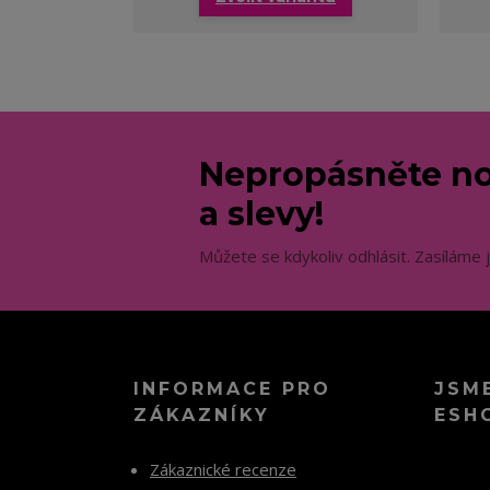
Nepropásněte no
a slevy!
Můžete se kdykoliv odhlásit. Zasíláme 
INFORMACE PRO
JSM
ZÁKAZNÍKY
ESH
Zákaznické recenze