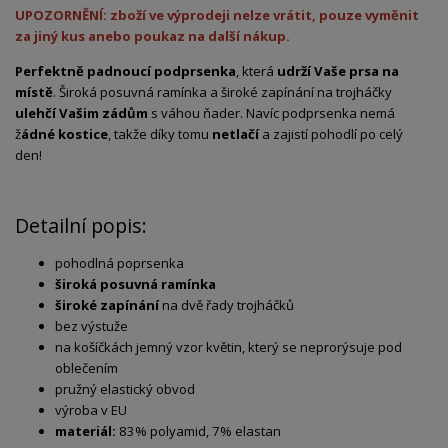
UPOZORNĚNÍ: zboží ve výprodeji nelze vrátit, pouze vyměnit
za jiný kus anebo poukaz na další nákup.
Perfektně padnoucí podprsenka
, která
udrží Vaše prsa na
místě
. Široká posuvná ramínka a široké zapínání na trojháčky
ulehčí Vašim zádům
s váhou ňader. Navíc podprsenka nemá
ž
ádné kostice
, takže díky tomu
netlačí
a zajistí pohodlí po celý
den!
Detailní popis:
pohodlná poprsenka
široká posuvná ramínka
široké zapínání
na dvě řady trojháčků
bez výstuže
na košíčkách jemný vzor květin, který se neprorýsuje pod
oblečením
pružný elastický obvod
výroba v EU
materiál:
83% polyamid, 7% elastan