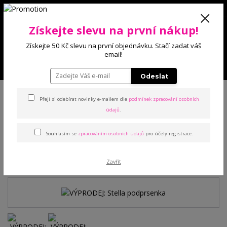
0
Získejte slevu na první nákup!
0 Kč
Získejte 50 Kč slevu na první objednávku. Stačí zadat váš
email!
Menu
Odeslat
Úvod
Podprsenky
Bez výstuže
VÝPRODEJ: Stella podprsenka
Přeji si odebírat novinky e-mailem dle
podmínek zpracování osobních
údajů
.
VÝPRODEJ: Stella
Souhlasím se
zpracováním osobních údajů
pro účely registrace.
podprsenka
Akce
Zavřít