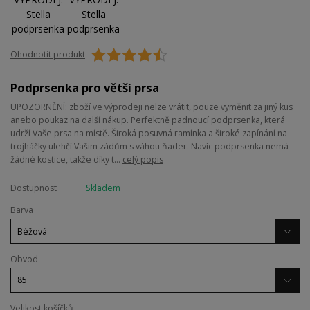
Ohodnotit produkt
Podprsenka pro větší prsa
UPOZORNĚNÍ: zboží ve výprodeji nelze vrátit, pouze vyměnit za jiný kus
anebo poukaz na další nákup. Perfektně padnoucí podprsenka, která
udrží Vaše prsa na místě. Široká posuvná ramínka a široké zapínání na
trojháčky ulehčí Vašim zádům s váhou ňader. Navíc podprsenka nemá
žádné kostice, takže díky t...
celý popis
Dostupnost
Skladem
Barva
Obvod
Velikost košíčků