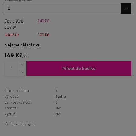
Cena před
249 Kč
slevou
Ušetříte
100 Kč
Nejsme plátci DPH
149 Kč
/
ks
Přidat do košíku
Číslo produktu:
7
Výrobce:
Stella
Velikost košíčků:
C
Kostice:
Ne
Výstuž:
Ne
Do oblíbených