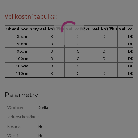
Velikostní tabulka:
Obvod pod prsy
Vel. košíčku
Vel. košíčku
Vel. košíčku
Vel. koší
85cm
B
C
D
DD
90cm
B
C
D
DD
95cm
B
C
D
DD
100cm
B
C
D
DD
105cm
B
C
D
DD
110cm
B
C
D
DD
Parametry
Výrobce
Stella
Velikost košíčků
C
Kostice
Ne
Výstuž
Ne