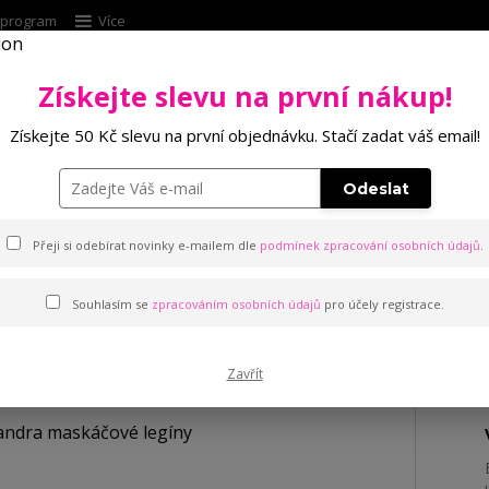
í program
Více
Získejte slevu na první nákup!
Hleda
Získejte 50 Kč slevu na první objednávku. Stačí zadat váš email!
Punčochové zboží
Kalhotky
Podprsenk
Odeslat
ové legíny
Přeji si odebírat novinky e-mailem dle
podmínek zpracování osobních údajů
.
Souhlasím se
zpracováním osobních údajů
pro účely registrace.
egíny
Zavřít