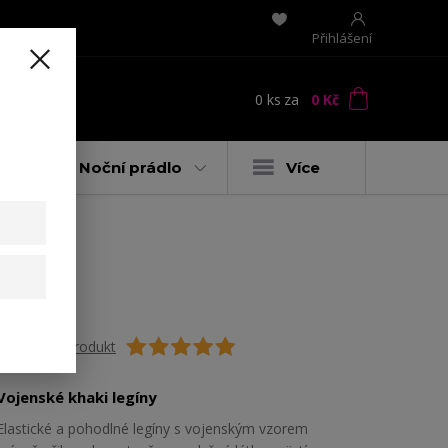
Přihlášení
0
ks
za
0 Kč
t
y
Noční prádlo
Více
Ohodnotit produkt
Vojenské khaki legíny
Elastické a pohodlné legíny s vojenským vzorem