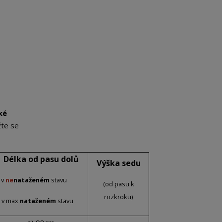
ké
žte se
Délka od pasu dolů
Výška sedu
 v
ne
nataženém
stavu
(od pasu k
rozkroku)
) v max
nataženém
stavu