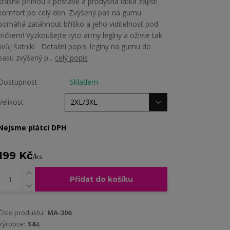
krásně přilnou k postavě a prodyšná látka zajistí
komfort po celý den. Zvýšený pas na gumu
pomáhá zatáhnout bříško a jeho viditelnost pod
tričkem! Vyzkoušejte tyto army legíny a oživte tak
svůj šatník! Detailní popis: legíny na gumu do
pasu zvýšený p...
celý popis
Dostupnost
Skladem
Velikost
Nejsme plátci DPH
199 Kč
/
ks
Přidat do košíku
Číslo produktu:
MA-306
Výrobce:
S&L