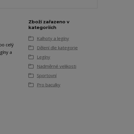
Zboží zařazeno v
kategoriích
Kalhoty a legíny
po celý
Dělení dle kategorie
gíny a
Legíny
Nadměrné velikosti
Sportovní
Pro baculky