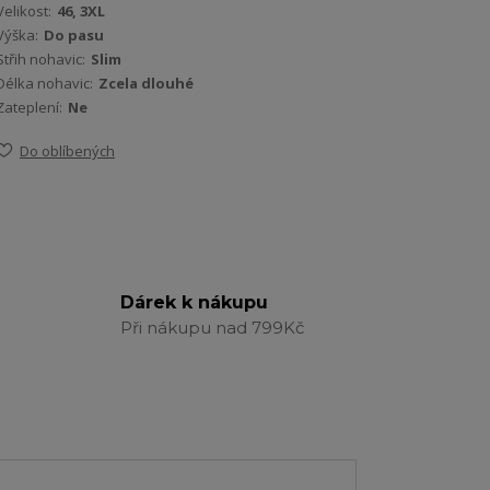
Velikost:
46, 3XL
Výška:
Do pasu
Střih nohavic:
Slim
Délka nohavic:
Zcela dlouhé
Zateplení:
Ne
Do oblíbených
Dárek k nákupu
Při nákupu nad 799Kč