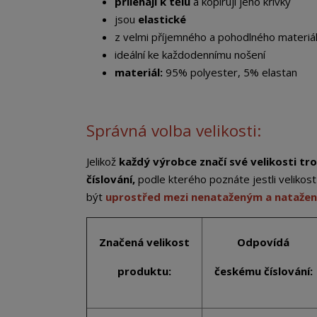
přiléhají k tělu
a kopírují jeho křivky
jsou
elastické
z velmi příjemného a pohodlného materiá
ideální ke každodennímu nošení
materiál:
95% polyester, 5% elastan
Správná volba velikosti:
Jelikož
každý výrobce značí své velikosti tro
číslování,
podle kterého poznáte jestli veliko
být
uprostřed mezi nenataženým a nataže
Značená velikost
Odpovídá
produktu:
českému číslování: