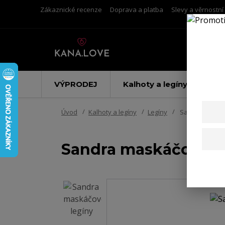
Zákaznické recenze
Doprava a platba
Slevy a věrnostn
VÝPRODEJ
Kalhoty a legíny
Úvod
Kalhoty a legíny
Legíny
Sandra maskáč
Sandra maskáčové l