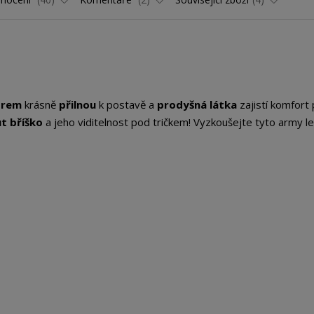
orem
krásně
přilnou
k postavě a
prodyšná látka
zajistí komfort 
t bříško
a jeho viditelnost pod tričkem! Vyzkoušejte tyto army le