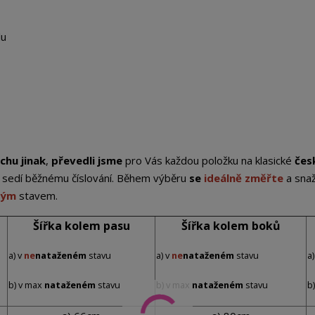
lu
chu jinak
,
převedli jsme
pro Vás každou položku na klasické
čes
st sedí běžnému číslování. Během výběru
se
ideálně změřte
a sna
ným
stavem.
Šířka kolem pasu
Šířka kolem boků
a) v
ne
nataženém
stavu
a) v
ne
nataženém
stavu
a)
b) v max
nataženém
stavu
b) v max
nataženém
stavu
b