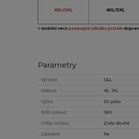
4XL/5XL
4XL/5XL
V
mobilní verzi
posunujte tabulku prstem
doprav
Parametry
Výrobce
S&L
Velikost
46, 3XL
Výška
Do pasu
Střih nohavic
Slim
Délka nohavic
Zcela dlouhé
Zateplení
Ne