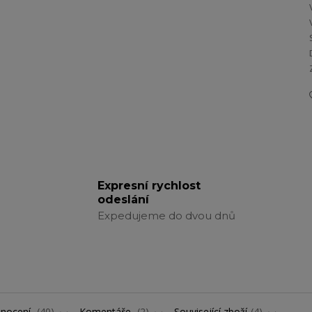
Expresní rychlost
odeslání
Expedujeme do dvou dnů
nocení
40
Komentáře
2
Související zboží
4