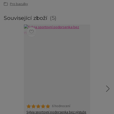
Pro baculky
Související zboží
5
6 hodnocení
Sylvia sportovní podprsenka bez výstuže
Laura melírové