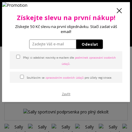
0
Získejte slevu na první nákup!
0 Kč
Získejte 50 Kč slevu na první objednávku. Stačí zadat váš
email!
Menu
Odeslat
Úvod
Podprsenky
Sportovní
Sally sportovní podprsenka pro plný
dekolt
Přeji si odebírat novinky e-mailem dle
podmínek zpracování osobních
údajů
.
Sally sportovní podprsenka
Souhlasím se
zpracováním osobních údajů
pro účely registrace.
pro plný dekolt
Zavřít