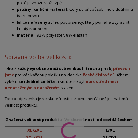
po té je znovu vložit zpět
pružný funkční materiál
, který se přizpůsobí individuálnímu
tvaru prsou
lehce
nařasený střed
podprsenky, který pomáhá zvýraznit
kulatý tvar prsou
materiál:
92% polyester, 8% elastan
Správná volba velikosti:
Jelikož
každý výrobce značí své velikosti trochu jinak
,
převedli
jsme
pro Vás každou položku na klasické
české číslování
. Během
výběru
se ideálně změřte
a snažte se být
uprostřed mezi
nenataženým a nataženým
stavem.
Tato podprsenka je ve skutečnosti o trochu menší, než je značená
velikost produktu.
Značená velikost produktu:
Ve skutečnosti odpovídá českému č
XL/2XL
L/XL
2XL/3XL
XL/2XL