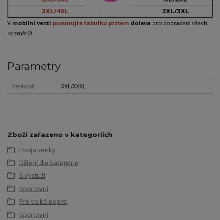
3XL/4XL
2XL/3XL
V
mobilní verzi
posunujte tabulku prstem
doleva
pro zobrazení všech
rozměrů!
Parametry
Velikost
XXL/XXXL
Zboží zařazeno v kategoriích
Podprsenky
Dělení dle kategorie
S výstuží
Sportovní
Pro velké poprsí
Sportovní