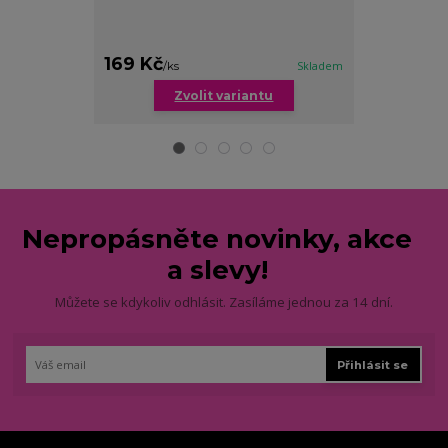
169 Kč
169 Kč
/
ks
Skladem
/
set
Zvolit variantu
Zv
Nepropásněte novinky, akce
a slevy!
Můžete se kdykoliv odhlásit. Zasíláme jednou za 14 dní.
Přihlásit se