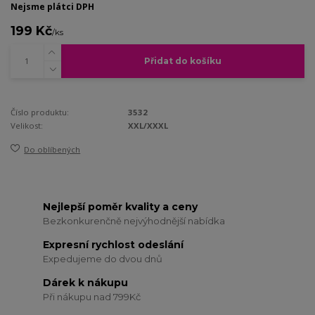
Nejsme plátci DPH
199 Kč
/
ks
Přidat do košíku
Číslo produktu:
3532
Velikost:
XXL/XXXL
Do oblíbených
Nejlepší poměr kvality a ceny
Bezkonkurenčně nejvýhodnější nabídka
Expresní rychlost odeslání
Expedujeme do dvou dnů
Dárek k nákupu
Při nákupu nad 799Kč