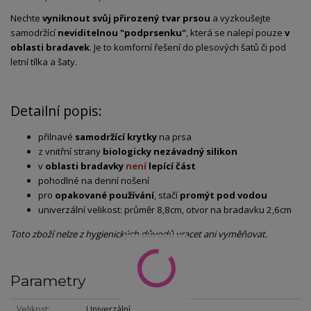
Nechte
vyniknout svůj přirozený tvar prsou
a vyzkoušejte
samodržící
neviditelnou "podprsenku"
, která se nalepí pouze
v
oblasti bradavek
. Je to komforní řešení do plesových šatů či pod
letní tílka a šaty.
Detailní popis:
přilnavé
samodržící krytky
na prsa
z vnitřní strany
biologicky nezávadný silikon
v
oblasti bradavky
není
lepící část
pohodlné na denní nošení
pro
opakované používání
, stačí
promýt pod vodou
univerzální velikost: průměr 8,8cm, otvor na bradavku 2,6cm
Toto zboží nelze z hygienických důvodů vracet ani vyměňovat.
Parametry
Velikost
Univerzální