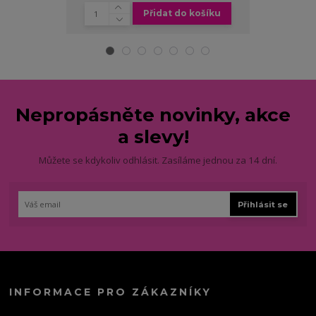
Přidat do košíku
Zv
Nepropásněte novinky, akce
a slevy!
Můžete se kdykoliv odhlásit. Zasíláme jednou za 14 dní.
Přihlásit se
INFORMACE PRO ZÁKAZNÍKY