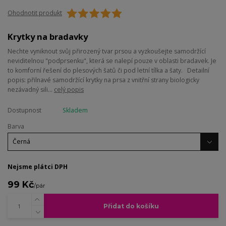
Ohodnotit produkt
Krytky na bradavky
Nechte vyniknout svůj přirozený tvar prsou a vyzkoušejte samodržící
neviditelnou "podprsenku", která se nalepí pouze v oblasti bradavek. Je
to komforní řešení do plesových šatů či pod letní tílka a šaty. Detailní
popis: přilnavé samodržící krytky na prsa z vnitřní strany biologicky
nezávadný sili...
celý popis
Dostupnost
Skladem
Barva
Nejsme plátci DPH
99 Kč
/
pár
Přidat do košíku