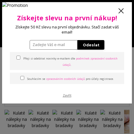
0
Získejte slevu na první nákup!
0 Kč
Získejte 50 Kč slevu na první objednávku. Stačí zadat váš
email!
Menu
Odeslat
Úvod
Podprsenky
Samodržící
Kulaté nálepky na bradavky
Přeji si odebírat novinky e-mailem dle
podmínek zpracování osobních
údajů
.
Kulaté nálepky na bradavky
Souhlasím se
zpracováním osobních údajů
pro účely registrace.
Zavřít