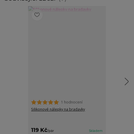
1 hodnocení
Silikonové nálepky na bradavky
Irina samodrží
119 Kč
229 Kč
/
pár
Skladem
/
ks