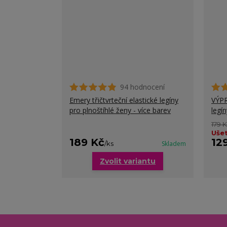
94 hodnocení
Emery třičtvrteční elastické legíny
VÝPR
pro plnoštíhlé ženy - více barev
legín
179 
Ušet
189 Kč
12
/
ks
Skladem
Zvolit variantu