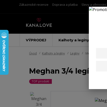
Zákaznické recenze
Doprava a platba
Slevy a věrnostn
VÝPRODEJ
Kalhoty a legíny
Úvod
Kalhoty a legíny
Legíny
Meghan 3/4 leg
Meghan 3/4 legíny s
TOP produkt