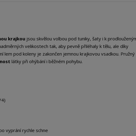
nou krajkou
jsou skvělou volbou pod tuniky, šaty i k prodloužený
adměrných velikostech tak, aby pevně přiléhaly k tělu, ale díky
podní lem pod koleny je zakončen jemnou krajkovou vsadkou. Pružný
tnost
látky při ohýbání i běžném pohybu.
/4)
po vyprání rychle schne