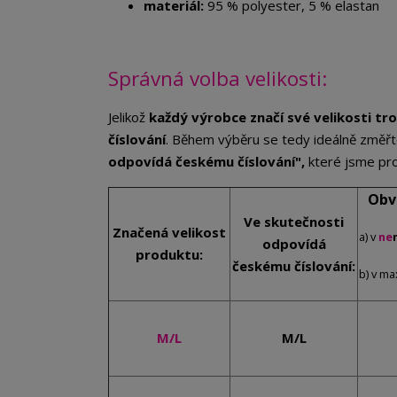
materiál:
95 % polyester, 5 % elastan
Správná volba velikosti:
Jelikož
každý výrobce značí své velikosti tro
číslování
. Během výběru se tedy ideálně změřt
odpovídá českému číslování",
které jsme pro
Obv
Ve skutečnosti
Značená velikost
a) v
ne
odpovídá
produktu:
českému číslování:
b) v m
M/L
M/L