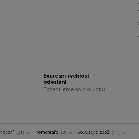
Expresní rychlost
odeslání
Expedujeme do dvou dnů
nocení
31
Komentáře
0
Související zboží
11