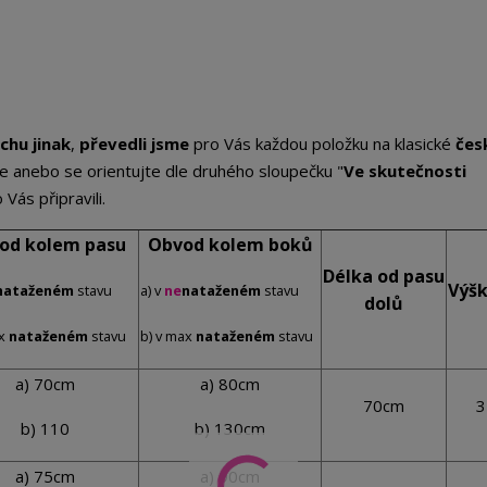
chu jinak
,
převedli jsme
pro Vás každou položku na klasické
čes
e anebo se orientujte dle druhého sloupečku "
Ve skutečnosti
 Vás připravili.
od kolem pasu
Obvod kolem boků
Délka od pasu
Výšk
nataženém
stavu
a) v
ne
nataženém
stavu
dolů
ax
nataženém
stavu
b) v max
nataženém
stavu
a) 70cm
a) 80cm
70cm
3
b) 110
b) 130cm
a) 75cm
a) 90cm