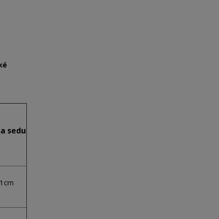
ké
a sedu
1cm