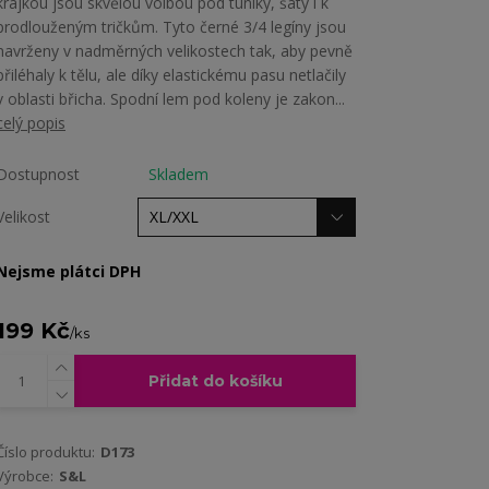
krajkou jsou skvělou volbou pod tuniky, šaty i k
prodlouženým tričkům. Tyto černé 3/4 legíny jsou
navrženy v nadměrných velikostech tak, aby pevně
přiléhaly k tělu, ale díky elastickému pasu netlačily
v oblasti břicha. Spodní lem pod koleny je zakon...
celý popis
Dostupnost
Skladem
Velikost
Nejsme plátci DPH
199 Kč
/
ks
Přidat do košíku
Číslo produktu:
D173
Výrobce:
S&L