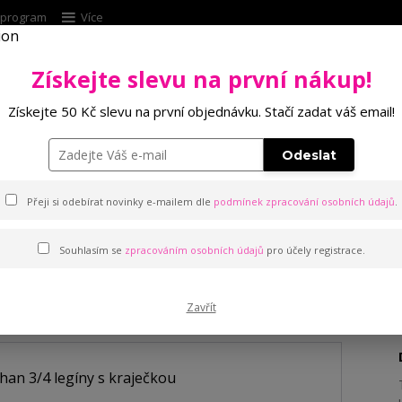
í program
Více
Získejte slevu na první nákup!
Hleda
Získejte 50 Kč slevu na první objednávku. Stačí zadat váš email!
Punčochové zboží
Kalhotky
Podprsenk
Odeslat
íny s kraječkou
Přeji si odebírat novinky e-mailem dle
podmínek zpracování osobních údajů
.
Souhlasím se
zpracováním osobních údajů
pro účely registrace.
 kraječkou
Zavřít