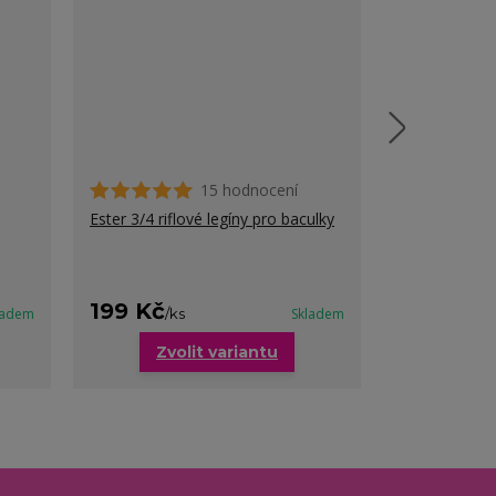
15 hodnocení
Ester 3/4 riflové legíny pro baculky
Jana tříčtvrte
kytičkama pr
199 Kč
209 Kč
ladem
/
ks
Skladem
/
k
Zvolit variantu
Zvo