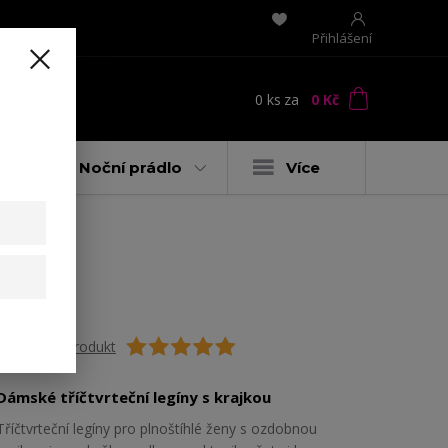
Přihlášení
0
ks
za
0 Kč
t
y
Noční prádlo
Více
Ohodnotit produkt
Dámské tříčtvrteční legíny s krajkou
Tříčtvrteční legíny pro plnoštíhlé ženy s ozdobnou