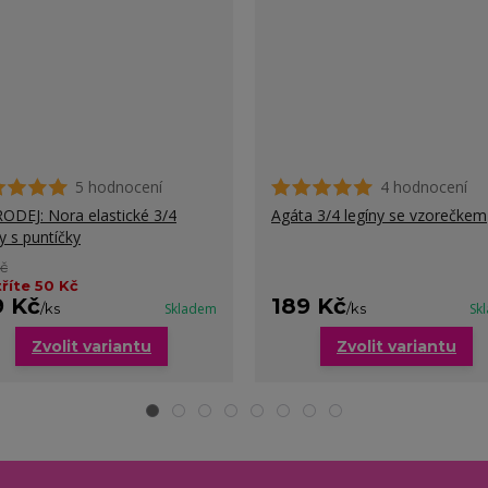
5 hodnocení
4 hodnocení
ODEJ: Nora elastické 3/4
Agáta 3/4 legíny se vzorečkem
y s puntíčky
Kč
říte 50 Kč
9 Kč
189 Kč
/
ks
Skladem
/
ks
Sk
Zvolit variantu
Zvolit variantu