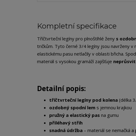
Kompletní specifikace
Tříčtvrteční legíny pro plnoštíhlé ženy
s ozdob
tričkům. Tyto černé 3/4 legíny jsou navrženy v n
elastickému pasu netlačily v oblasti břicha. S
materiál s vysokou gramáží zajišťuje
neprůsvi
Detailní popis:
tříčtvrteční legíny pod kolena
(délka 3
ozdobný spodní lem
s jemnou krajkou
pružný a elastický pas
na gumu
přiléhavý střih
snadná údržba
– materiál se nemačká a 