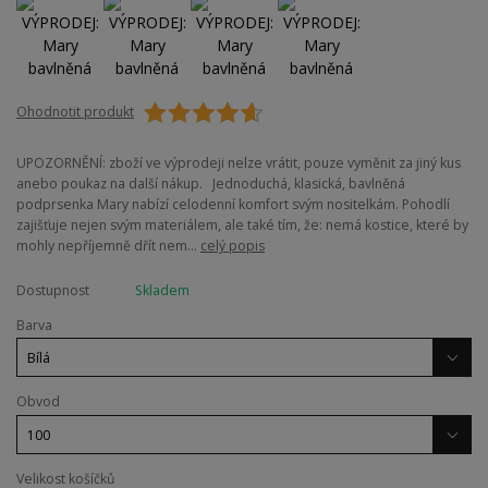
Ohodnotit produkt
UPOZORNĚNÍ: zboží ve výprodeji nelze vrátit, pouze vyměnit za jiný kus
anebo poukaz na další nákup. Jednoduchá, klasická, bavlněná
podprsenka Mary nabízí celodenní komfort svým nositelkám. Pohodlí
zajišťuje nejen svým materiálem, ale také tím, že: nemá kostice, které by
mohly nepříjemně dřít nem...
celý popis
Dostupnost
Skladem
Barva
Obvod
Velikost košíčků