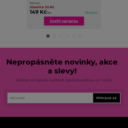
199 Kč
Ušetříte až 7
Ušetříte 50 Kč
cena od
149 Kč
179 Kč
/
ks
Skladem
/
ks
Zvolit variantu
Zv
Nepropásněte novinky, akce
a slevy!
Můžete se kdykoliv odhlásit. Zasíláme jednou za 14 dní.
Přihlásit se