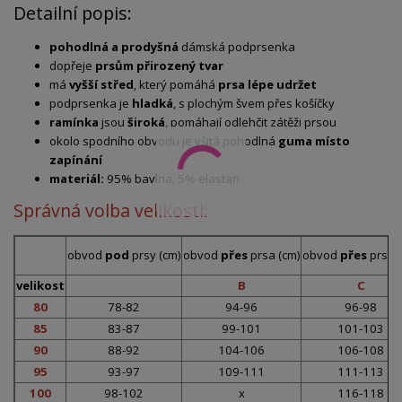
Detailní popis:
pohodlná a prodyšná
dámská podprsenka
dopřeje
prsům přirozený tvar
má
vyšší střed
, který pomáhá
prsa lépe udržet
podprsenka je
hladká
, s plochým švem přes košíčky
ramínka
jsou
široká
, pomáhají odlehčit zátěži prsou
okolo spodního obvodu je všitá pohodlná
guma místo
zapínání
materiál:
95% bavlna, 5% elastan
Správná volba velikosti:
obvod
pod
prsy (cm)
obvod
přes
prsa (cm)
obvod
přes
prsa (
velikost
B
C
80
78-82
94-96
96-98
85
83-87
99-101
101-103
90
88-92
104-106
106-108
95
93-97
109-111
111-113
100
98-102
x
116-118