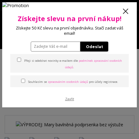
0
Získejte slevu na první nákup!
0 Kč
Získejte 50 Kč slevu na první objednávku. Stačí zadat váš
email!
Menu
Odeslat
Úvod
Podprsenky
Bez výstuže
VÝPRODEJ: Mary bavlněná
podprsenka bez výstuže
Přeji si odebírat novinky e-mailem dle
podmínek zpracování osobních
údajů
.
VÝPRODEJ: Mary bavlněná
Souhlasím se
zpracováním osobních údajů
pro účely registrace.
podprsenka bez výstuže
Zavřít
Akce