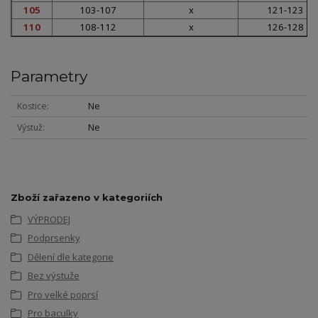
105
103-107
x
121-123
110
108-112
x
126-128
Parametry
Kostice
Ne
Výstuž
Ne
Zboží zařazeno v kategoriích
VÝPRODEJ
Podprsenky
Dělení dle kategorie
Bez výstuže
Pro velké poprsí
Pro baculky