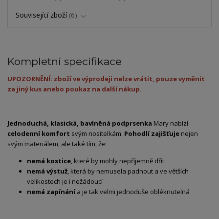
Související zboží
6
Kompletní specifikace
UPOZORNĚNÍ: zboží ve výprodeji nelze vrátit, pouze vyměnit
za jiný kus anebo poukaz na další nákup.
Jednoduchá, klasická, bavlněná podprsenka
Mary nabízí
celodenní komfort
svým nositelkám.
Pohodlí zajišťuje
nejen
svým materiálem, ale také tím, že:
nemá kostice
, které by mohly nepříjemně dřít
nemá výstuž
, která by nemusela padnout a ve větších
velikostech je i nežádoucí
nemá zapínání
a je tak velmi jednoduše obléknutelná