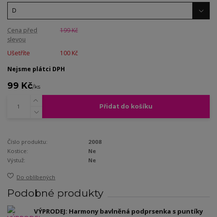
Cena před
199 Kč
slevou
Ušetříte
100 Kč
Nejsme plátci DPH
99 Kč
/
ks
Přidat do košíku
Číslo produktu:
2008
Kostice:
Ne
Výstuž:
Ne
Do oblíbených
Podobné produkty
VÝPRODEJ: Harmony bavlněná podprsenka s puntíky