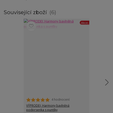
Související zboží
6
Akce
4 hodnocení
VÝPRODEJ: Harmony bavlněná
Eva podprsenk
podprsenka s puntíky