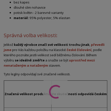
bez kapes
dlouhé slim nohavice
potisk květin - 2 barevné varianty
materiál:
95% polyester, 5% elastan
Správná volba velikosti:
Jelikož
každý výrobce značí své velikosti trochu jinak
,
převedli
jsme
pro Vás každou položku na klasické
české číslování,
podle
kterého poznáte jestli velikost sedí běžnému číslování. Během
výběru
se ideálně změřte
a snažte se být
uprostřed mezi
nenataženým a nataženým
stavem.
Tyto legíny odpovídají své značené velikosti.
Značená velikost produktu:
Ve skutečnosti odpovídá českému č