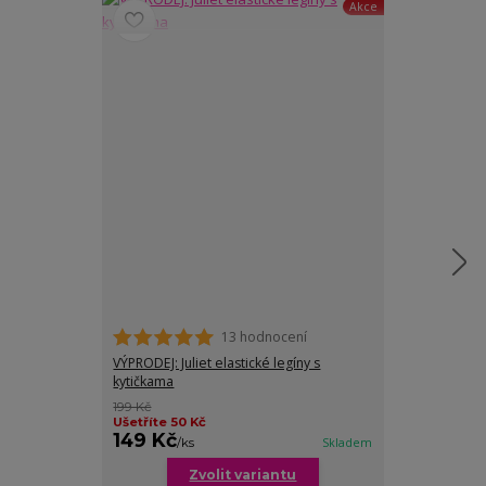
Akce
13 hodnocení
VÝPRODEJ: Juliet elastické legíny s
VÝPRODEJ: Eliss
kytičkama
kytičkama
199 Kč
189 Kč
Ušetříte 50 Kč
Ušetříte 60 K
149 Kč
129 Kč
/
ks
Skladem
/
ks
Zvolit variantu
Zv