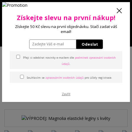
0
Získejte slevu na první nákup!
0 Kč
Získejte 50 Kč slevu na první objednávku. Stačí zadat váš
email!
Menu
Odeslat
Úvod
Kalhoty a legíny
Legíny
VÝPRODEJ: Magnolia elastické legíny s
květy
Přeji si odebírat novinky e-mailem dle
podmínek zpracování osobních
údajů
.
VÝPRODEJ: Magnolia
Souhlasím se
zpracováním osobních údajů
pro účely registrace.
elastické legíny s květy
Zavřít
Akce