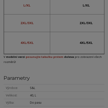
L/XL
L/XL
2XL/3XL
2XL/3XL
4XL/5XL
4XL/5XL
V
mobilní verzi
posunujte tabulku prstem
doleva
pro zobrazení všech
rozměrů!
Parametry
Výrobce
S&L
Velikost
40, L
Výška
Do pasu