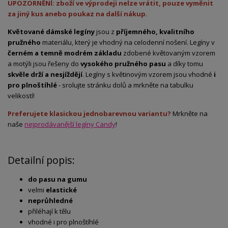
UPOZORNĚNÍ: zboží ve výprodeji nelze vrátit, pouze vyměnit
za jiný kus anebo poukaz na další nákup.
Květované dámské legíny
jsou z
příjemného, kvalitního
pružného
materiálu, který je vhodný na celodenní nošení. Legíny v
černém a temně modrém základu
zdobené květovaným vzorem
a motýli jsou řešeny do
vysokého pružného pasu
a díky tomu
skvěle drží a nesjíždějí
. Legíny s květinovým vzorem jsou vhodné
i
pro plnoštíhlé
- srolujte stránku dolů a mrkněte na tabulku
velikostí!
Preferujete klasickou jednobarevnou variantu?
Mrkněte na
naše
nejprodávanější legíny Candy
!
Detailní popis:
do pasu na gumu
velmi
elastické
neprůhledné
přiléhají k tělu
vhodné i pro plnoštíhlé