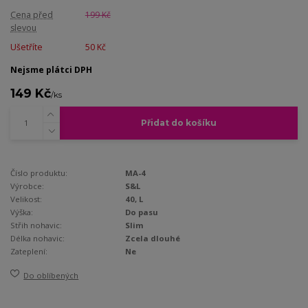
Cena před
199 Kč
slevou
Ušetříte
50 Kč
Nejsme plátci DPH
149 Kč
/
ks
Přidat do košíku
Číslo produktu:
MA-4
Výrobce:
S&L
Velikost:
40, L
Výška:
Do pasu
Střih nohavic:
Slim
Délka nohavic:
Zcela dlouhé
Zateplení:
Ne
Do oblíbených