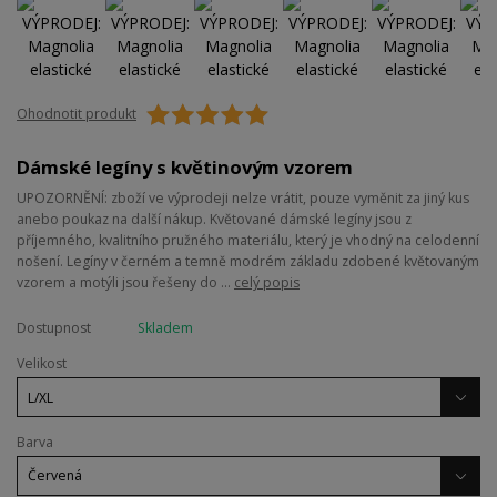
Ohodnotit produkt
Dámské legíny s květinovým vzorem
UPOZORNĚNÍ: zboží ve výprodeji nelze vrátit, pouze vyměnit za jiný kus
anebo poukaz na další nákup. Květované dámské legíny jsou z
příjemného, kvalitního pružného materiálu, který je vhodný na celodenní
nošení. Legíny v černém a temně modrém základu zdobené květovaným
vzorem a motýli jsou řešeny do ...
celý popis
Dostupnost
Skladem
Velikost
Barva