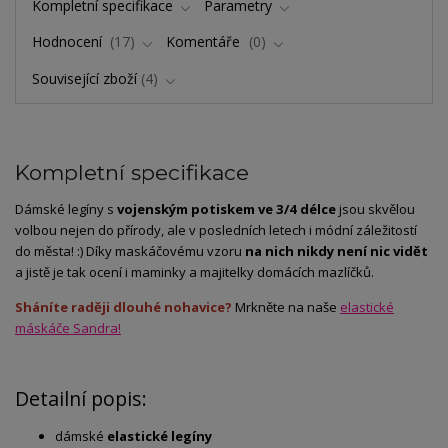
Kompletní specifikace
Parametry
Hodnocení
17
Komentáře
0
Související zboží
4
Kompletní specifikace
Dámské legíny s
vojenským potiskem ve 3/4 délce
jsou skvělou
volbou nejen do přírody, ale v posledních letech i módní záležitostí
do města! :) Díky maskáčovému vzoru
na nich nikdy není nic vidět
a jistě je tak ocení i maminky a majitelky domácích mazlíčků.
Sháníte raději dlouhé nohavice?
Mrkněte na naše
elastické
máskáče Sandra!
Detailní popis:
dámské
elastické legíny