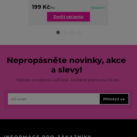
199 Kč
189 Kč
/
ks
Skladem
/
ks
Zvolit variantu
Zv
Nepropásněte novinky, akce
a slevy!
Můžete se kdykoliv odhlásit. Zasíláme jednou za 14 dní.
Přihlásit se