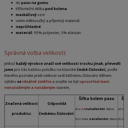
do
pasu na gumu
tříčtvrteční délka
pod kolena
maskáčový
vzor
velmi měkkoučký a příjemný materiál
neprůhledné
materiál:
95% polyester, 5% elastan
Správná volba velikosti:
Jelikož
každý výrobce značí své velikosti trochu jinak
,
převedli
jsme
pro Vás každou položku na klasické
české číslování,
podle
kterého poznáte jestli velikost sedí běžnému číslování. Během
výběru
se
ideálně změřte
a snažte se být
uprostřed mezi
nenataženým a nataženým
stavem.
Šířka kolem pasu
Ší
Značená velikost
Odpovídá
a) v
ne
nataženém
stavu
a) v
n
produktu:
českému číslování:
b) v max
nataženém
stavu
b) v 