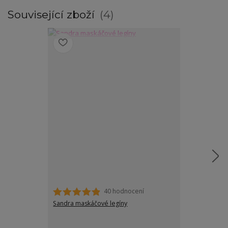
Související zboží
4
40 hodnocení
Sandra maskáčové legíny
Emery třičtvrte
plnoštíhlé žen