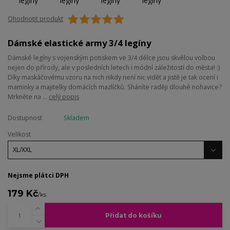
Ohodnotit produkt
Dámské elastické army 3/4 legíny
Dámské legíny s vojenským potiskem ve 3/4 délce jsou skvělou volbou
nejen do přírody, ale v posledních letech i módní záležitostí do města! :)
Díky maskáčovému vzoru na nich nikdy není nic vidět a jistě je tak ocení i
maminky a majitelky domácích mazlíčků. Sháníte raději dlouhé nohavice?
Mrkněte na ...
celý popis
Dostupnost
Skladem
Velikost
Nejsme plátci DPH
179 Kč
/
ks
Přidat do košíku