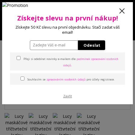
0
Získejte slevu na první nákup!
0 Kč
Získejte 50 Kč slevu na první objednávku. Stačí zadat váš
Menu
email!
Úvod
Kalhoty a legíny
Legíny
Lucy maskáčové tříčtvrteční legíny
Odeslat
Přeji si odebírat novinky e-mailem dle
podmínek zpracování osobních
Lucy maskáčové tříčtvrteční
údajů
.
legíny
Souhlasím se
zpracováním osobních údajů
pro účely registrace.
Zavřít