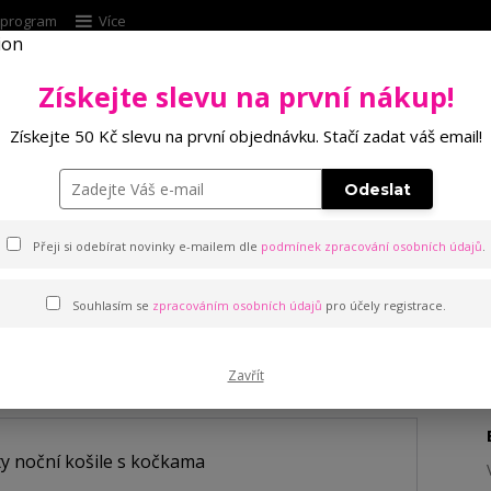
í program
Více
Získejte slevu na první nákup!
Hleda
Získejte 50 Kč slevu na první objednávku. Stačí zadat váš email!
Punčochové zboží
Kalhotky
Podprsenk
Odeslat
košile s kočkama
Přeji si odebírat novinky e-mailem dle
podmínek zpracování osobních údajů
.
Souhlasím se
zpracováním osobních údajů
pro účely registrace.
 kočkama
Zavřít