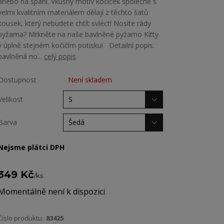
anebo na spaní. Vkusný motiv kočiček společně s
velmi kvalitním materiálem dělají z těchto šatů
kousek, který nebudete chtít svléct! Nosíte rády
pyžama? Mrkněte na naše bavlněné pyžamo Kitty
v úplně stejném kočičím potisku! Detailní popis:
bavlněná no...
celý popis
Dostupnost
Není skladem
Velikost
Barva
Nejsme plátci DPH
349 Kč
/
ks
Momentálně není k dispozici
Číslo produktu:
83425