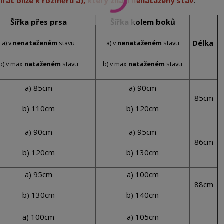
írat blíže k rozměru a), který značí nenatažený stav
.
Šířka přes prsa
Šířka kolem boků
Délka
a) v
nenataženém
stavu
a) v
nenataženém
stavu
b) v max
nataženém
stavu
b) v max
nataženém
stavu
a) 85cm
a) 90cm
85cm
b) 110cm
b) 120cm
a) 90cm
a) 95cm
86cm
b) 120cm
b) 130cm
a) 95cm
a) 100cm
88cm
b) 130cm
b) 140cm
a) 100cm
a) 105cm