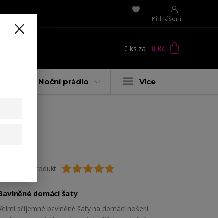
Přihlášení
0
ks
za
0 Kč
t
y
Noční prádlo
Více
Ohodnotit produkt
Bavlněné domácí šaty
Velmi příjemné bavlněné šaty na domácí nošení