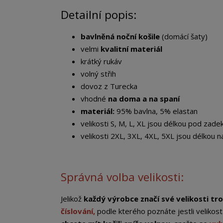
Detailní popis:
bavlněná noční košile
(domácí šaty)
velmi
kvalitní materiál
krátký rukáv
volný střih
dovoz z Turecka
vhodné
na doma a na spaní
materiál:
95% bavlna, 5% elastan
velikosti S, M, L, XL jsou délkou pod zade
velikosti 2XL, 3XL, 4XL, 5XL jsou délkou n
Správná volba velikosti:
Jelikož
každý výrobce značí své velikosti tro
číslování,
podle kterého poznáte jestli veliko