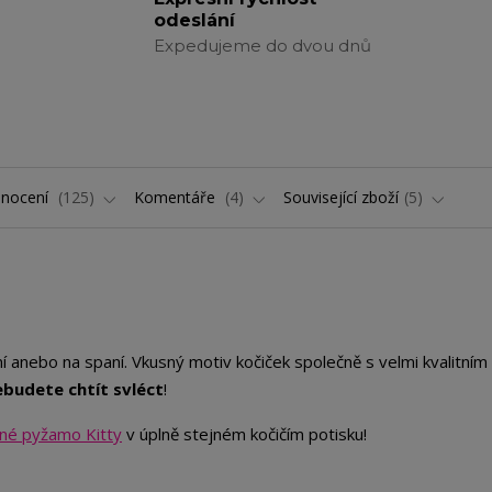
odeslání
Expedujeme do dvou dnů
nocení
125
Komentáře
4
Související zboží
5
 anebo na spaní. Vkusný motiv kočiček společně s velmi kvalitním
ebudete chtít svléct
!
né pyžamo Kitty
v úplně stejném kočičím potisku!