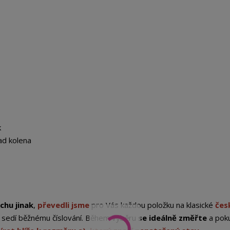
k
ad kolena
chu jinak
,
převedli jsme
pro Vás každou položku na klasické
čes
st sedí běžnému číslování. Během výběru
se ideálně změřte
a pok