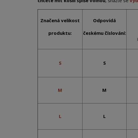
chcete mít košili spíše volnou
, snažte se
vyb
Značená velikost
Odpovídá
produktu:
českému číslování:
S
S
M
M
L
L