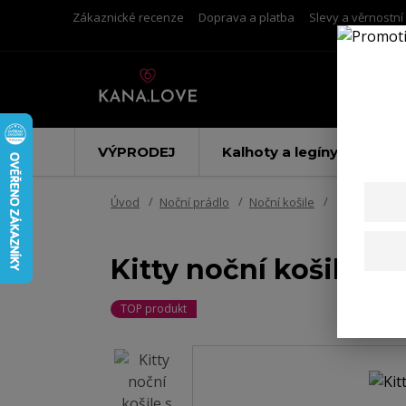
Zákaznické recenze
Doprava a platba
Slevy a věrnostn
VÝPRODEJ
Kalhoty a legíny
Úvod
Noční prádlo
Noční košile
Kitty noční 
Kitty noční košile s
TOP produkt