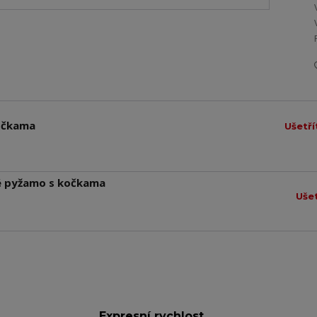
kočkama
Ušetří
né pyžamo s kočkama
Ušet
Expresní rychlost