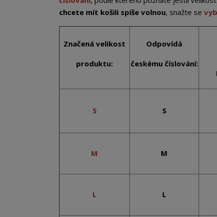
číslování,
podle kterého poznáte jestli veliko
chcete mít košili spíše volnou
, snažte se
vyb
Značená velikost
Odpovídá
produktu:
českému číslování:
S
S
M
M
L
L