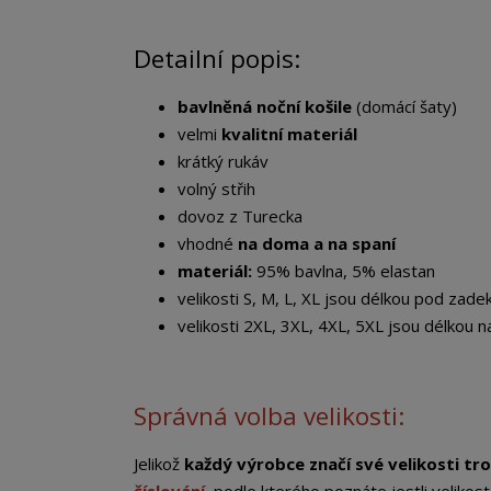
Detailní popis:
bavlněná noční košile
(domácí šaty)
velmi
kvalitní materiál
krátký rukáv
volný střih
dovoz z Turecka
vhodné
na doma a na spaní
materiál:
95% bavlna, 5% elastan
velikosti S, M, L, XL jsou délkou pod zade
velikosti 2XL, 3XL, 4XL, 5XL jsou délkou n
Správná volba velikosti:
Jelikož
každý výrobce značí své velikosti tro