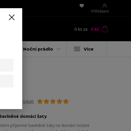
Přihlášení
0
ks
za
0 Kč
t
y
Noční prádlo
Více
Ohodnotit produkt
Bavlněné domácí šaty
Velmi příjemné bavlněné šaty na domácí nošení