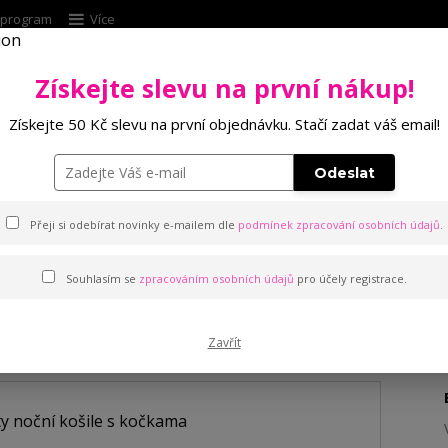
í program
Více
Získejte slevu na první nákup!
Hleda
Získejte 50 Kč slevu na první objednávku. Stačí zadat váš email!
Punčochové zboží
Kalhotky
Podprsenk
Odeslat
košile s kočkama
Přeji si odebírat novinky e-mailem dle
podmínek zpracování osobních údajů
.
Souhlasím se
zpracováním osobních údajů
pro účely registrace.
 kočkama
Zavřít