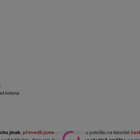
k
ad kolena
chu jinak
,
převedli jsme
pro Vás každou položku na klasické
čes