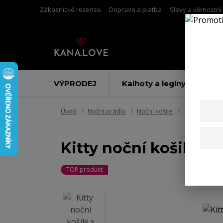
Zákaznické recenze
Doprava a platba
Slevy a věrnostn
VÝPRODEJ
Kalhoty a legíny
Úvod
Noční prádlo
Noční košile
Kitty noční 
Kitty noční košile s
TOP produkt