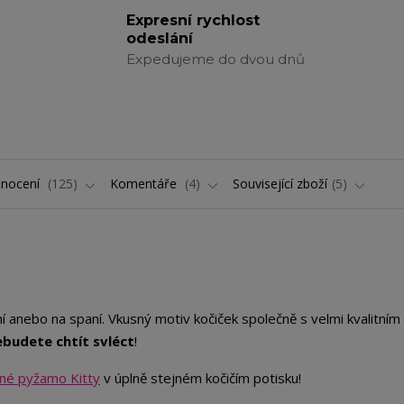
Expresní rychlost
odeslání
Expedujeme do dvou dnů
nocení
125
Komentáře
4
Související zboží
5
 anebo na spaní. Vkusný motiv kočiček společně s velmi kvalitním
ebudete chtít svléct
!
né pyžamo Kitty
v úplně stejném kočičím potisku!