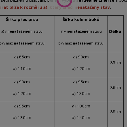
st sedí běžnému číslování. Během výběru
se ideálně změřte
a pok
írat blíže k rozměru a), který značí nenatažený stav
.
Šířka přes prsa
Šířka kolem boků
Délka
a) v
nenataženém
stavu
a) v
nenataženém
stavu
b) v max
nataženém
stavu
b) v max
nataženém
stavu
a) 85cm
a) 90cm
85cm
b) 110cm
b) 120cm
a) 90cm
a) 95cm
86cm
b) 120cm
b) 130cm
a) 95cm
a) 100cm
88cm
b) 130cm
b) 140cm