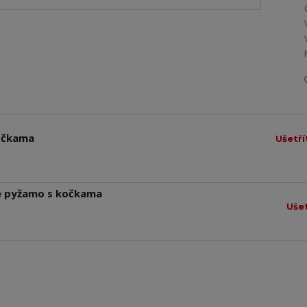
kočkama
Ušetří
né pyžamo s kočkama
Ušet