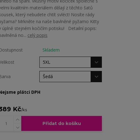
anebo na spaní. Vkusný motiv kočiček společně s
velmi kvalitním materiálem dělají z těchto šatů
kousek, který nebudete chtít svléct! Nosíte rády
pyžama? Mrkněte na naše bavlněné pyžamo Kitty
v úplně stejném kočičím potisku! Detailní popis:
bavlněná no...
celý popis
Dostupnost
Skladem
Velikost
Barva
Nejsme plátci DPH
389 Kč
/
ks
Přidat do košíku