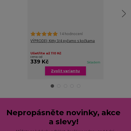
14 hodnocení
VÝPRODEJ: Kitty 3/4 pyžamo s kočkama
Mici bavlněná 
Ušetříte až 110 Kč
cena od
339 Kč
349 Kč
Skladem
/
ks
Zvolit variantu
Zv
Nepropásněte novinky, akce
a slevy!