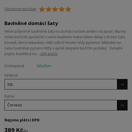
Ohodnotit produkt
Bavlněné domácí šaty
Velmi příjemné bavlněné šaty na domácí nošení anebo na spaní. Vkusný
motiv kočiček společně s velmi kvalitním materiálem dělají z těchto šatů
kousek, který nebudete chtít svléct! Nosíte rády pyžama? Mrkněte na
naše bavlněné pyžamo Kitty v úplně stejném kočičím potisku! Detailní
popis: bavlněná no...
celý popis
Dostupnost
Skladem
Velikost
Barva
Nejsme plátci DPH
389 Kč
/
ks