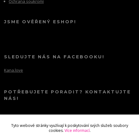
Ochrana soukromí
JSME OVĚŘENÝ ESHOP!
SLEDUJTE NÁS NA FACEBOOKU!
Kana.love
POTŘEBUJETE PORADIT? KONTAKTUJTE
NÁS!
info@kana.love
Tyto webové stránky využívají k poskytování svých služeb soubory
cookies.
Více informací
.