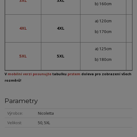
3XL
3XL
b) 160cm
a) 120cm
4XL
4XL
b) 170cm
a) 125cm
5XL
5XL
b) 180cm
V
mobilní verzi posunujte
tabulku
prstem
doleva pro zobrazení všech
rozměrů!
Parametry
Výrobce
Nicoletta
Velikost
50, 5XL