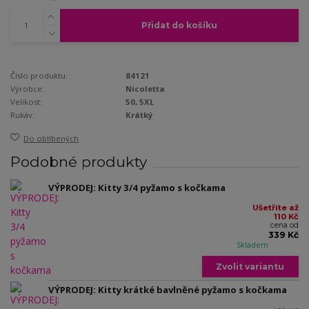
Přidat do košíku
Číslo produktu:
84121
Výrobce:
Nicoletta
Velikost:
50, 5XL
Rukáv:
Krátký
Do oblíbených
Podobné produkty
VÝPRODEJ: Kitty 3/4 pyžamo s kočkama
Ušetříte až
110 Kč
cena od
339 Kč
Skladem
Zvolit variantu
VÝPRODEJ: Kitty krátké bavlněné pyžamo s kočkama