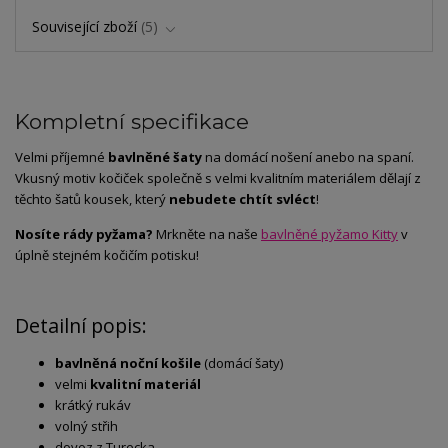
Související zboží
5
Kompletní specifikace
Velmi příjemné
bavlněné šaty
na domácí nošení anebo na spaní.
Vkusný motiv kočiček společně s velmi kvalitním materiálem dělají z
těchto šatů kousek, který
nebudete chtít svléct
!
Nosíte rády pyžama?
Mrkněte na naše
bavlněné pyžamo Kitty
v
úplně stejném kočičím potisku!
Detailní popis:
bavlněná noční košile
(domácí šaty)
velmi
kvalitní materiál
krátký rukáv
volný střih
dovoz z Turecka