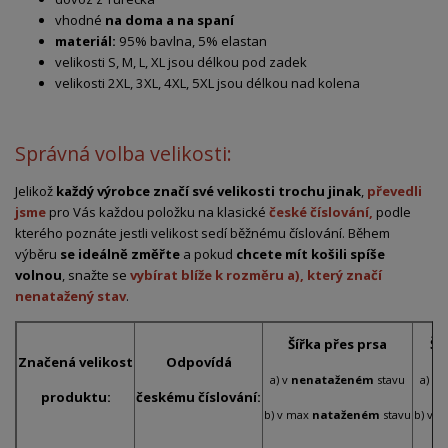
vhodné
na doma a na spaní
materiál:
95% bavlna, 5% elastan
velikosti S, M, L, XL jsou délkou pod zadek
velikosti 2XL, 3XL, 4XL, 5XL jsou délkou nad kolena
Správná volba velikosti:
Jelikož
každý výrobce značí své velikosti trochu jinak
,
převedli
jsme
pro Vás každou položku na klasické
české číslování,
podle
kterého poznáte jestli velikost sedí běžnému číslování. Během
výběru
se ideálně změřte
a pokud
chcete mít košili spíše
volnou
, snažte se
vybírat blíže k rozměru a), který značí
nenatažený stav
.
Šířka přes prsa
Ší
Značená velikost
Odpovídá
a) v
nenataženém
stavu
a) v
produktu:
českému číslování:
b) v max
nataženém
stavu
b) v 