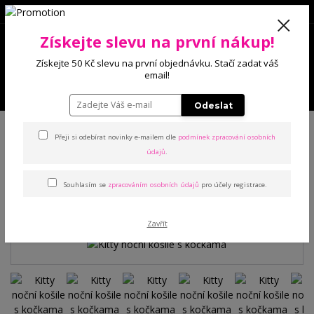
0
Získejte slevu na první nákup!
0 Kč
Získejte 50 Kč slevu na první objednávku. Stačí zadat váš
email!
Menu
Odeslat
Úvod
Noční prádlo
Noční košile
Kitty noční košile s kočkama
Přeji si odebírat novinky e-mailem dle
podmínek zpracování osobních
údajů
.
Kitty noční košile s kočkama
Souhlasím se
zpracováním osobních údajů
pro účely registrace.
TOP produkt
Zavřít