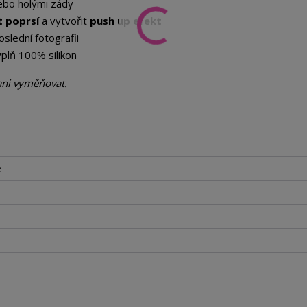
ebo holými zády
t poprsí
a vytvořit
push up efekt
slední fotografii
ýplň 100% silikon
ani vyměňovat.
e