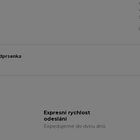
odprsenka
Expresní rychlost
odeslání
Expedujeme do dvou dnů