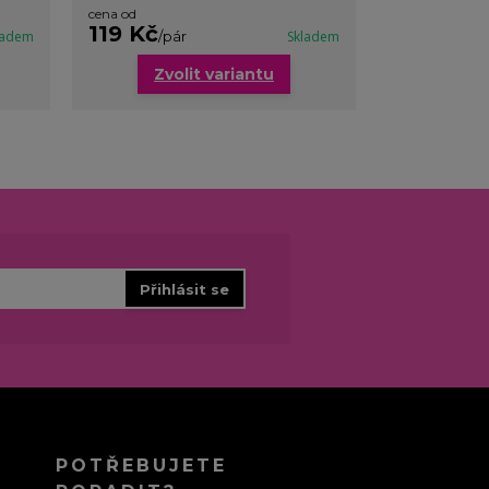
cena od
cena od
119 Kč
99 Kč
ladem
/
pár
Skladem
/
pár
Zvolit variantu
Zvo
Přihlásit se
POTŘEBUJETE