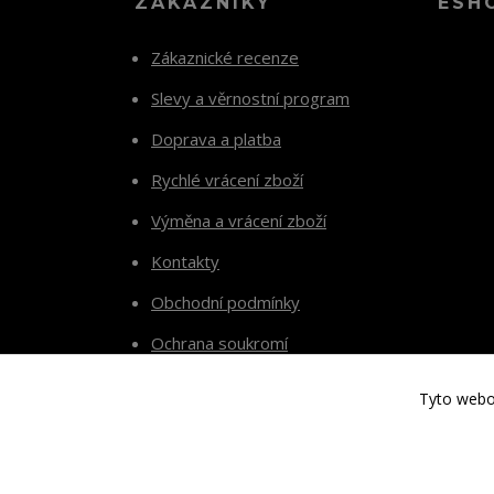
ZÁKAZNÍKY
ESH
Zákaznické recenze
Slevy a věrnostní program
Doprava a platba
Rychlé vrácení zboží
Výměna a vrácení zboží
Kontakty
Obchodní podmínky
Ochrana soukromí
Tyto webov