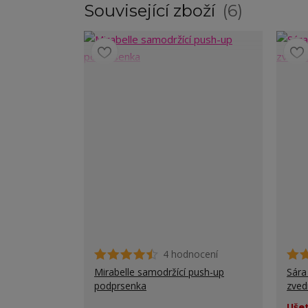
Související zboží
6
4 hodnocení
Mirabelle samodržící push-up
Sára
podprsenka
zved
Ušet