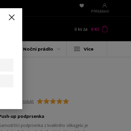
Přihlášení
0
ks
za
0 Kč
t
y
Noční prádlo
Více
Ohodnotit produkt
Push-up podprsenka
Samodržící podprsenka z kvalitního silikagelu je