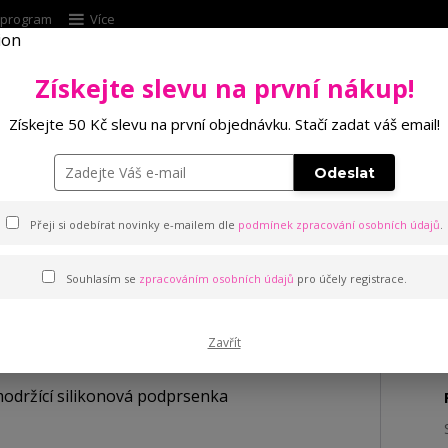
í program
Více
Získejte slevu na první nákup!
Hleda
Získejte 50 Kč slevu na první objednávku. Stačí zadat váš email!
Punčochové zboží
Kalhotky
Podprsenk
Odeslat
ící silikonová podprsenka
Přeji si odebírat novinky e-mailem dle
podmínek zpracování osobních údajů
.
Souhlasím se
zpracováním osobních údajů
pro účely registrace.
ikonová podprsenka
Zavřít