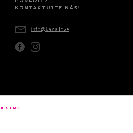
PORADIT?
KONTAKTUJTE NÁS!
info@kana.love
 informací
.