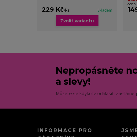
cena
229 Kč
14
/
ks
Skladem
Zvolit variantu
Nepropásněte no
a slevy!
Můžete se kdykoliv odhlásit. Zasíláme 
INFORMACE PRO
JSM