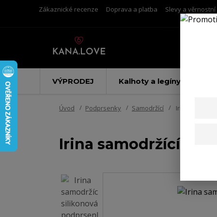
Zákaznické recenze
Doprava a platba
Slevy a věrnostn
VÝPRODEJ
Kalhoty a legíny
Úvod
Podprsenky
Samodržící
Irina samodrž
Irina samodržící sil