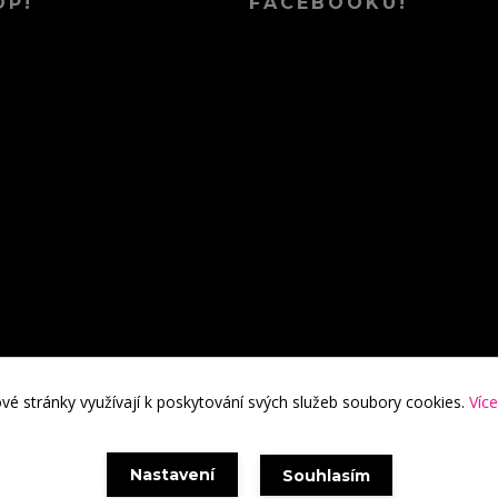
OP!
FACEBOOKU!
é stránky využívají k poskytování svých služeb soubory cookies.
Více
Nastavení
Souhlasím