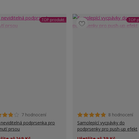
TOP produkt
TOP p
7 hodnocení
8 hodnocení
 neviditelná podprsenka pro
Samolepící vycpávky do
nutí prsou
podprsenky pro push-up efekt
říte až 149 Kč
Ušetříte až 39 Kč