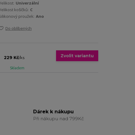
Velikost:
Univerzální
Velikost košíčků:
C
Silikonový proužek:
Ano
Do oblíbených
Zvolit variantu
229 Kč
/
ks
Skladem
Dárek k nákupu
Při nákupu nad 799Kč