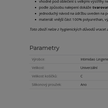
vhodné pod oblečení s velkými výstřihy n
podle způsobu nalepení dokáže
tvarova
jednoduchý návod na údržbu uveden na po
materiál: vnější část 100% polyurethan, v
Toto zboží nelze z hygienických důvodů vracet 
Parametry
Výrobce
Intimidao Lingeri
Velikost
Univerzální
Velikost košíčků
C
Silikonový proužek
Ano