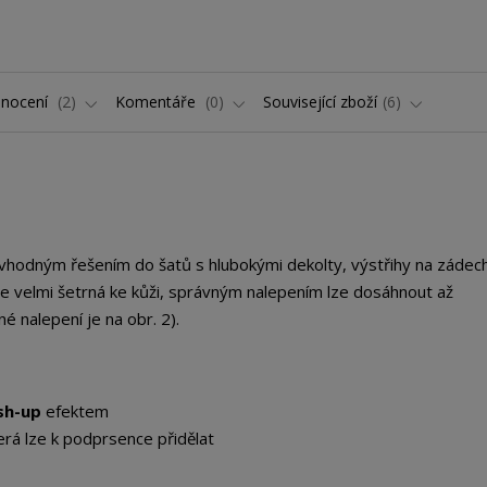
nocení
2
Komentáře
0
Související zboží
6
e vhodným řešením do šatů s hlubokými dekolty, výstřihy na zádech
 je velmi šetrná ke kůži, správným nalepením lze dosáhnout až
é nalepení je na obr. 2).
sh-up
efektem
terá lze k podprsence přidělat