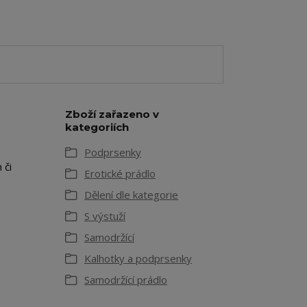
Zboží zařazeno v
kategoriích
Podprsenky
 či
Erotické prádlo
Dělení dle kategorie
S výstuží
Samodržící
Kalhotky a podprsenky
Samodržící prádlo