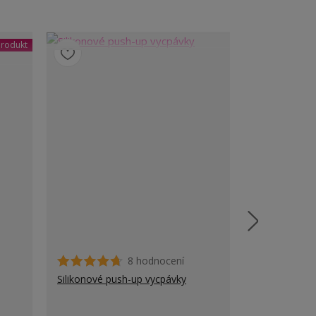
rodukt
8 hodnocení
Silikonové push-up vycpávky
Kulaté nálep
Ušetříte až 