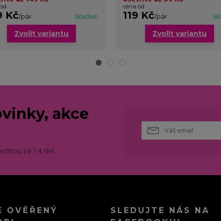
 od
cena od
9 Kč
119 Kč
/
pár
Skladem
/
pár
Sk
Zvolit variantu
Zvolit variantu
vinky, akce
jednou za 14 dní.
E OVĚŘENÝ
SLEDUJTE NÁS NA