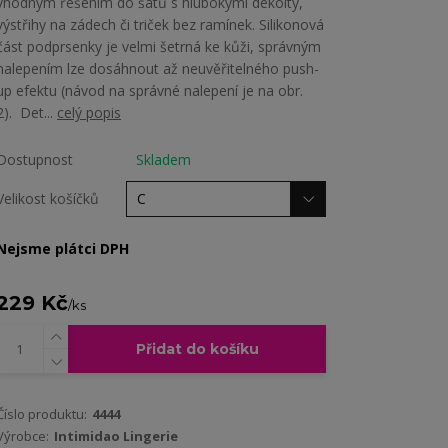
vhodným řešením do šatů s hlubokými dekolty,
výstřihy na zádech či triček bez ramínek. Silikonová
část podprsenky je velmi šetrná ke kůži, správným
nalepením lze dosáhnout až neuvěřitelného push-
up efektu (návod na správné nalepení je na obr.
2). Det...
celý popis
Dostupnost
Skladem
Velikost košíčků
Nejsme plátci DPH
229 Kč
/
ks
Přidat do košíku
Číslo produktu:
4444
Výrobce:
Intimidao Lingerie