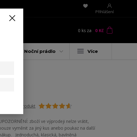
Přihlášení
0
ks
za
0 Kč
t
y
Noční prádlo
Více
že
Ohodnotit produkt
UPOZORNĚNÍ: zboží ve výprodeji nelze vrátit,
pouze vyměnit za jiný kus anebo poukaz na další
nákup. Jednoduchá, klasická, bavlněná