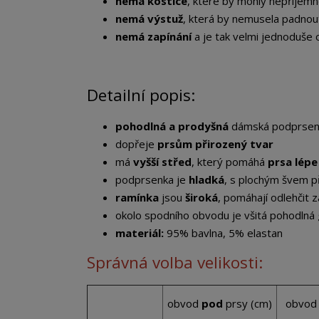
nemá kostice
, které by mohly nepříjemn
nemá výstuž
, která by nemusela padnout 
nemá zapínání
a je tak velmi jednoduše 
Detailní popis:
pohodlná a prodyšná
dámská podprsen
dopřeje
prsům přirozený tvar
má
vyšší střed
, který pomáhá
prsa lépe
podprsenka je
hladká
, s plochým švem p
ramínka
jsou
široká
, pomáhají odlehčit z
okolo spodního obvodu je všitá pohodlná
materiál:
95% bavlna, 5% elastan
Správná volba velikosti:
obvod
pod
prsy (cm)
obvo