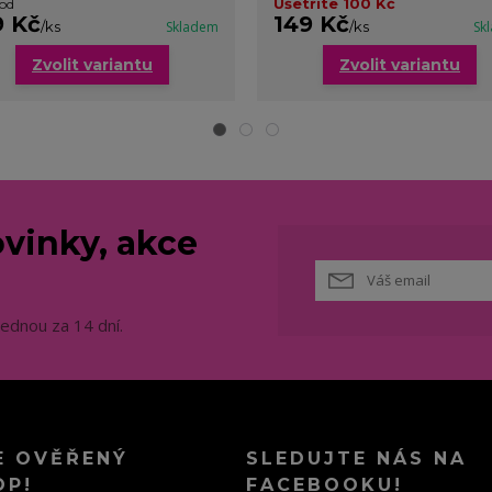
Ušetříte 100 Kč
 od
9 Kč
149 Kč
/
ks
Skladem
/
ks
Sk
Zvolit variantu
Zvolit variantu
vinky, akce
jednou za 14 dní.
E OVĚŘENÝ
SLEDUJTE NÁS NA
OP!
FACEBOOKU!