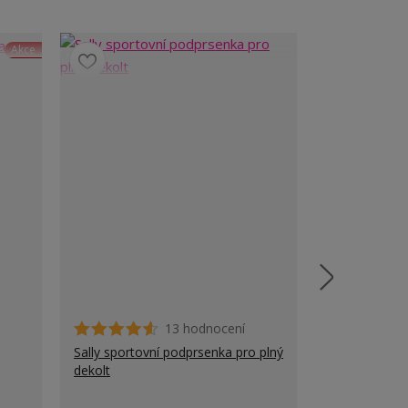
Akce
13 hodnocení
Sally sportovní podprsenka pro plný
Klára sporto
dekolt
velké poprsí