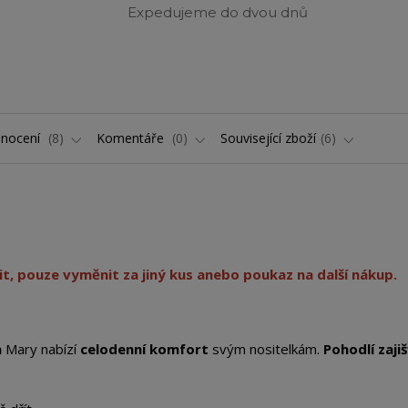
Expedujeme do dvou dnů
nocení
8
Komentáře
0
Související zboží
6
t, pouze vyměnit za jiný kus anebo poukaz na další nákup.
a
Mary nabízí
celodenní komfort
svým nositelkám.
Pohodlí zajiš