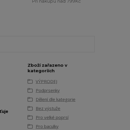
Při nákupu nad 799Kč
Zboží zařazeno v
kategoriích
VÝPRODEJ
Podprsenky
Dělení dle kategorie
Bez výstuže
ťuje
Pro velké poprsí
Pro baculky