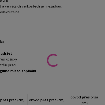
ě dřít
a ve větších velikostech je i nežádoucí
obléknutelná
ka
 udržet
řes košíčky
átěži prsou
guma místo zapínání
obvod
přes
prsa
d
přes
prsa (cm)
obvod
přes
prsa (cm)
(cm)