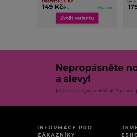
Ušetříte 50 Kč
cena
149 Kč
17
/
ks
Skladem
Zvolit variantu
Nepropásněte no
a slevy!
Můžete se kdykoliv odhlásit. Zasíláme 
INFORMACE PRO
JSM
ZÁKAZNÍKY
ESH