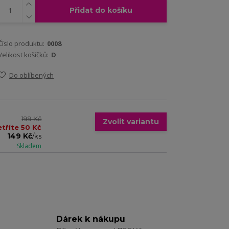
Přidat do košíku
Číslo produktu:
0008
Velikost košíčků:
D
Do oblíbených
199 Kč
Zvolit variantu
etříte 50 Kč
149 Kč
/
ks
Skladem
Dárek k nákupu