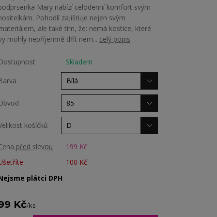
podprsenka Mary nabízí celodenní komfort svým
nositelkám. Pohodlí zajišťuje nejen svým
materiálem, ale také tím, že: nemá kostice, které
by mohly nepříjemně dřít nem...
celý popis
Dostupnost
Skladem
Barva
Obvod
Velikost košíčků
Cena před slevou
199 Kč
Ušetříte
100 Kč
Nejsme plátci DPH
99 Kč
/
ks