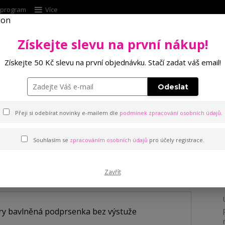
í program
Více
Získejte slevu na první nákup!
Hleda
Získejte 50 Kč slevu na první objednávku. Stačí zadat váš email!
Punčochové zboží
Kalhotky
Podprsenk
Odeslat
ary bavlněná podprsenka bez výstuže
Přeji si odebírat novinky e-mailem dle
podmínek zpracování osobních údajů
.
Souhlasím se
zpracováním osobních údajů
pro účely registrace.
lněná podprsenka bez výstu
Zavřít