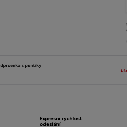
dprsenka s puntíky
Uš
Expresní rychlost
odeslání