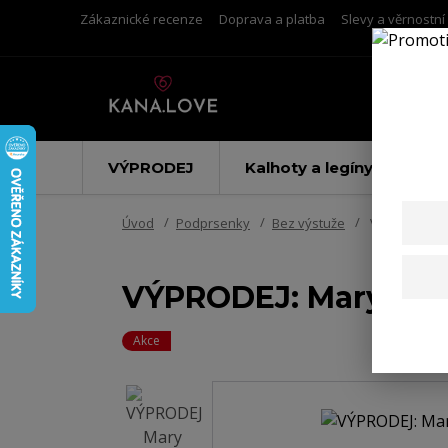
Zákaznické recenze
Doprava a platba
Slevy a věrnostn
VÝPRODEJ
Kalhoty a legíny
Úvod
Podprsenky
Bez výstuže
VÝPRODEJ: M
VÝPRODEJ: Mary bav
Akce