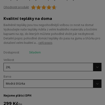
Ohodnotit produkt
Kvalitní tepláky na doma
Bavlněné tepláky jsou tou nejpohodlnější volbou co nosit na doma!
Vyzkoušejte naše tepláky Adéla z velmi kvalitního materiálu a bočními
kapsami na zip, do kterých můžete pohodlně vložit pár nezbytností.
Detailní popis: pohodlné domácí tepláky do pasu na gumu a šňůrku pro
dotažení velmi kvalitní a...
celý popis
Dostupnost
Skladem
Velikost
Barva
Nejsme plátci DPH
299 Kč
/
ks