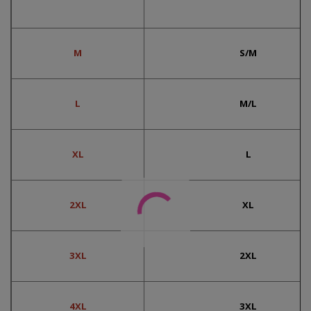
M
S/M
L
M/L
XL
L
2XL
XL
3XL
2XL
4XL
3XL