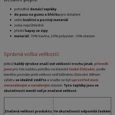
pohodlné
domácí tepláky
do pasu na gumu a šňůrku
pro dotažení
velmi
kvalitní a poctivý materiál
zcela neprůhledné
přední
kapsy se zipy
materiál:
70% bavlna, 20% polyester, 10% elastan
Správná volba velikosti:
Jelikož
každý výrobce značí své velikosti trochu jinak
,
převedli
jsme
pro Vás každou položku na klasické
české číslování,
podle
kterého poznáte jestli velikost sedí běžnému číslování. Během
výběru
se ideálně změřte
a snažte se být
uprostřed mezi
nenataženým a nataženým
stavem.
Tyto tepláky jsou ve
skutečnosti menší než je značená velikost.
Značená velikost produktu:
Ve skutečnosti odpovídá českému č