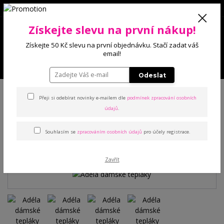
0
Získejte slevu na první nákup!
0 Kč
Získejte 50 Kč slevu na první objednávku. Stačí zadat váš
email!
Menu
Odeslat
Úvod
Kalhoty a legíny
Tepláky
Adéla dámské tepláky
Přeji si odebírat novinky e-mailem dle
podmínek zpracování osobních
údajů
.
Adéla dámské tepláky
Souhlasím se
zpracováním osobních údajů
pro účely registrace.
TOP produkt
Zavřít