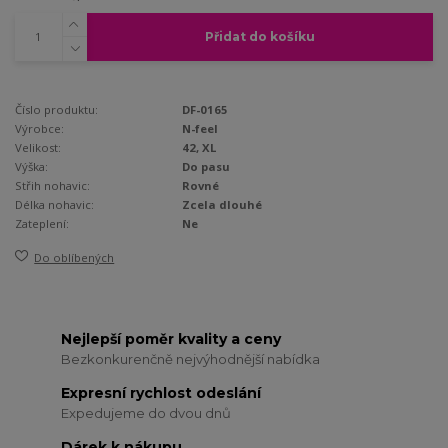
Přidat do košíku
Číslo produktu:
DF-0165
Výrobce:
N-feel
Velikost:
42, XL
Výška:
Do pasu
Střih nohavic:
Rovné
Délka nohavic:
Zcela dlouhé
Zateplení:
Ne
Do oblíbených
Nejlepší poměr kvality a ceny
Bezkonkurenčně nejvýhodnější nabídka
Expresní rychlost odeslání
Expedujeme do dvou dnů
Dárek k nákupu