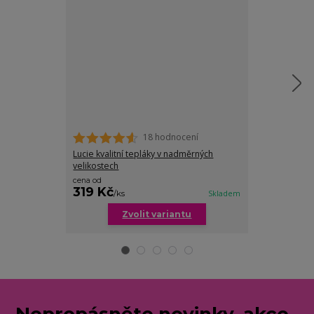
18 hodnocení
Lucie kvalitní tepláky v nadměrných
Sandra maskáč
velikostech
cena od
319 Kč
199 Kč
/
ks
Skladem
/
ks
Zvolit variantu
Zv