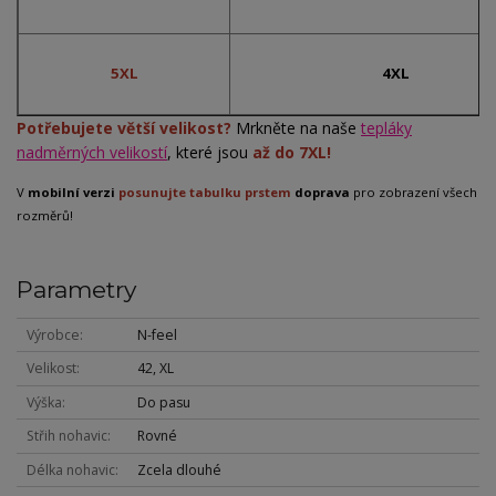
5XL
4XL
Potřebujete větší velikost?
Mrkněte na naše
tepláky
nadměrných velikostí
, které jsou
až do 7XL!
V
mobilní verzi
posunujte tabulku prstem
doprava
pro zobrazení všech
rozměrů!
Parametry
Výrobce
N-feel
Velikost
42, XL
Výška
Do pasu
Střih nohavic
Rovné
Délka nohavic
Zcela dlouhé