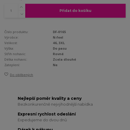
Přidat do košíku
Číslo produktu:
DF-0165
Výrobce:
N-feel
Velikost:
46, 3XL
Výška:
Do pasu
Střih nohavic:
Rovné
Délka nohavic:
Zcela dlouhé
Zateplení:
Ne
Do oblíbených
Nejlepší poměr kvality a ceny
Bezkonkurenčně nejvýhodnější nabídka
Expresní rychlost odeslání
Expedujeme do dvou dnů
Dárek k nákupu