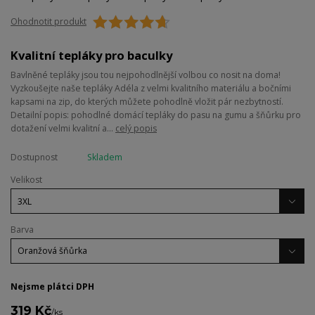
Ohodnotit produkt
Kvalitní tepláky pro baculky
Bavlněné tepláky jsou tou nejpohodlnější volbou co nosit na doma!
Vyzkoušejte naše tepláky Adéla z velmi kvalitního materiálu a bočními
kapsami na zip, do kterých můžete pohodlně vložit pár nezbytností.
Detailní popis: pohodlné domácí tepláky do pasu na gumu a šňůrku pro
dotažení velmi kvalitní a...
celý popis
Dostupnost
Skladem
Velikost
Barva
Nejsme plátci DPH
319 Kč
/
ks