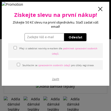
0
Získejte slevu na první nákup!
0 Kč
Získejte 50 Kč slevu na první objednávku. Stačí zadat váš
email!
Menu
Odeslat
Úvod
Kalhoty a legíny
Tepláky
Adéla dámské tepláky
Přeji si odebírat novinky e-mailem dle
podmínek zpracování osobních
údajů
.
Adéla dámské tepláky
Souhlasím se
zpracováním osobních údajů
pro účely registrace.
TOP produkt
Zavřít