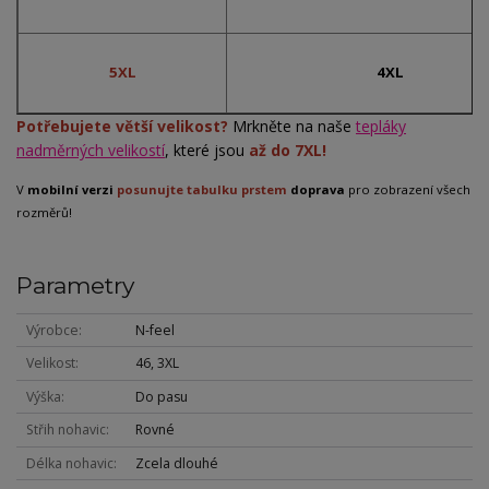
5XL
4XL
Potřebujete větší velikost?
Mrkněte na naše
tepláky
nadměrných velikostí
, které jsou
až do 7XL!
V
mobilní verzi
posunujte tabulku prstem
doprava
pro zobrazení všech
rozměrů!
Parametry
Výrobce
N-feel
Velikost
46, 3XL
Výška
Do pasu
Střih nohavic
Rovné
Délka nohavic
Zcela dlouhé