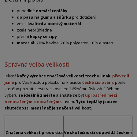
pohodlné
domácí tepláky
do pasu na gumu a šňůrku
pro dotažení
velmi
kvalitní a poctivý materiál
zcela neprůhledné
přední
kapsy se zipy
materiál:
70% bavlna, 20% polyester, 10% elastan
Správná volba velikosti:
Jelikož
každý výrobce značí své velikosti trochu jinak
,
převedli
jsme
pro Vás každou položku na klasické
české číslování,
podle
kterého poznáte jestli velikost sedí běžnému číslování. Během
výběru
se ideálně změřte
a snažte se být
uprostřed mezi
nenataženým a nataženým
stavem.
Tyto tepláky jsou ve
skutečnosti menší než je značená velikost.
Značená velikost produktu:
Ve skutečnosti odpovídá českému č