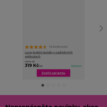
18 hodnocení
Lucie kvalitní tepláky v nadměrných
Sandra maskáč
velikostech
cena od
319 Kč
199 Kč
/
ks
Skladem
/
ks
Zvolit variantu
Zv