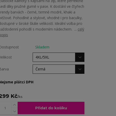
Elastické kalhoty s kapsami na zip, které perfektně
sedí díky pružné gumě v pase. K dostání ve čtyřech
trendy barvách - černé, temně modré, khaki a
béžové. Pohodlné a stylové, vhodné i pro baculky,
dostupné v široké škále velikostí. Ideální volba pro
každodenní pohodlí s moderním nádechem. ...
celý
popis
Dostupnost
Skladem
Velikost
Barva
Nejsme plátci DPH
299 Kč
/
ks
Přidat do košíku