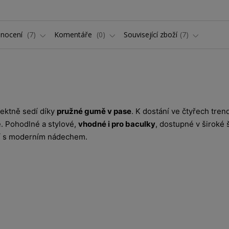
nocení
7
Komentáře
0
Související zboží
7
fektně sedí díky
pružné gumě v pase
. K dostání ve čtyřech tren
. Pohodlné a stylové,
vhodné i pro baculky
, dostupné v široké 
dlí s moderním nádechem.