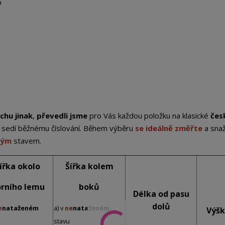
p
chu jinak
,
převedli jsme
pro Vás každou položku na klasické
čes
st sedí běžnému číslování. Během výběru
se ideálně změřte
a sna
ným
stavem.
ířka okolo
Šířka kolem
rního lemu
boků
Délka od pasu
dolů
e
nataženém
a) v
ne
nataženém
Výšk
stavu