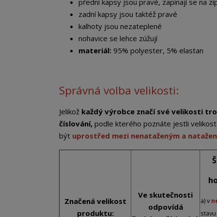
přední kapsy jsou pravé, zapínají se na zi
zadní kapsy jsou taktéž pravé
kalhoty jsou nezateplené
nohavice se lehce zúžují
materiál:
95% polyester, 5% elastan
Správná volba velikosti:
Jelikož
každý výrobce značí své velikosti tro
číslování,
podle kterého poznáte jestli veliko
být
uprostřed mezi nenataženým a nataže
Š
ho
Ve skutečnosti
Značená velikost
a) v
n
odpovídá
produktu:
stavu