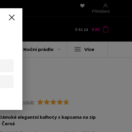
Přihlášení
0
ks
za
0 Kč
t
y
Noční prádlo
Více
Ohodnotit produkt
Dámské elegantní kalhoty s kapsama na zip
- Černá