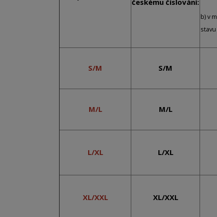
českému číslování:
b) v 
stavu
S/M
S/M
M/L
M/L
L/XL
L/XL
XL/XXL
XL/XXL