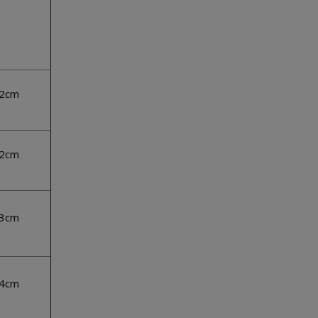
2cm
2cm
3cm
4cm