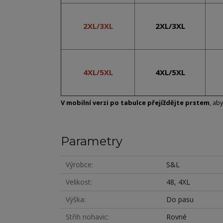
2XL/3XL
2XL/3XL
4XL/5XL
4XL/5XL
V mobilní verzi po tabulce přejíždějte prstem
, ab
Parametry
Výrobce
S&L
Velikost
48, 4XL
Výška
Do pasu
Střih nohavic
Rovné