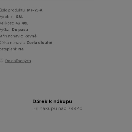
Číslo produktu:
MF-75-A
Výrobce:
S&L
Velikost:
48, 4XL
Výška:
Do pasu
Střih nohavic:
Rovné
Délka nohavic:
Zcela dlouhé
Zateplení:
Ne
Do oblíbených
Dárek k nákupu
Při nákupu nad 799Kč