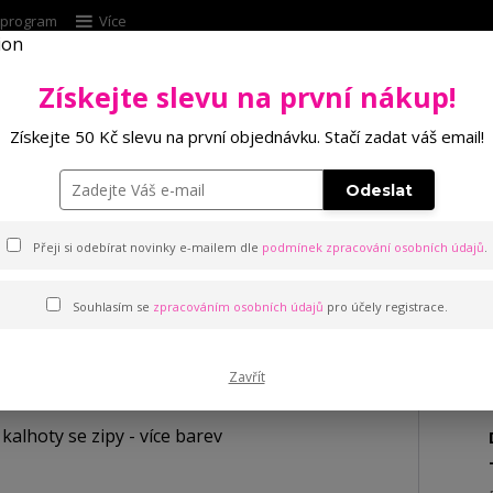
í program
Více
Získejte slevu na první nákup!
Hleda
Získejte 50 Kč slevu na první objednávku. Stačí zadat váš email!
Punčochové zboží
Kalhotky
Podprsenk
Odeslat
se zipy - více barev
Přeji si odebírat novinky e-mailem dle
podmínek zpracování osobních údajů
.
Souhlasím se
zpracováním osobních údajů
pro účely registrace.
 - více barev
Zavřít