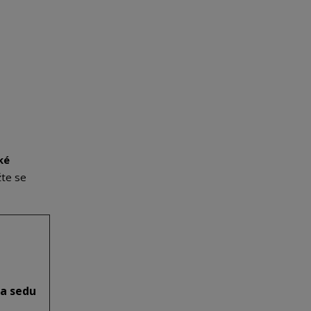
ké
žte se
a sedu