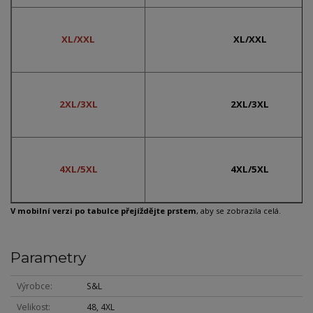
XL/XXL
XL/XXL
2XL/3XL
2XL/3XL
4XL/5XL
4XL/5XL
V mobilní verzi po tabulce přejíždějte prstem
, aby se zobrazila celá.
Parametry
Výrobce
S&L
Velikost
48, 4XL