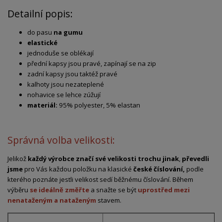
Detailní popis:
do pasu
na gumu
elastické
jednoduše se oblékají
přední kapsy jsou pravé, zapínají se na zip
zadní kapsy jsou taktéž pravé
kalhoty jsou nezateplené
nohavice se lehce zúžují
materiál:
95% polyester, 5% elastan
Správná volba velikosti:
Jelikož
každý výrobce značí své velikosti trochu jinak
,
převedli
jsme
pro Vás každou položku na klasické
české číslování,
podle
kterého poznáte jestli velikost sedí běžnému číslování. Během
výběru
se ideálně změřte
a snažte se být
uprostřed mezi
nenataženým a nataženým
stavem.