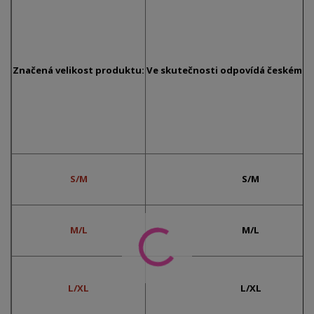
Značená velikost produktu:
Ve skutečnosti odpovídá českému č
S/M
S/M
M/L
M/L
L/XL
L/XL