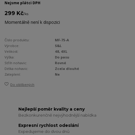
Nejsme plátci DPH
299 Kč
/
ks
Momentálně není k dispozici
Číslo produktu:
MF-75-A
Výrobce:
S&L
Velikost:
48, 4XL
Výška:
Do pasu
Střih nohavic:
Rovné
Délka nohavic:
Zcela dlouhé
Zateplení:
Ne
Do oblíbených
Nejlepší poměr kvality a ceny
Bezkonkurenčně nejvýhodnější nabídka
Expresní rychlost odeslání
Expedujeme do dvou dnů