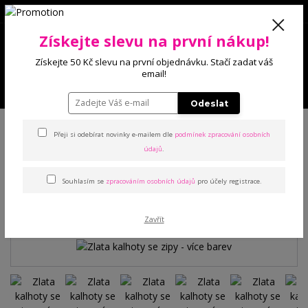
0
Získejte slevu na první nákup!
0 Kč
Získejte 50 Kč slevu na první objednávku. Stačí zadat váš
email!
Menu
Odeslat
Úvod
Kalhoty a legíny
Kalhoty
Zlata kalhoty se zipy - více barev
Přeji si odebírat novinky e-mailem dle
podmínek zpracování osobních
údajů
.
Zlata kalhoty se zipy - více
Souhlasím se
zpracováním osobních údajů
pro účely registrace.
barev
Zavřít