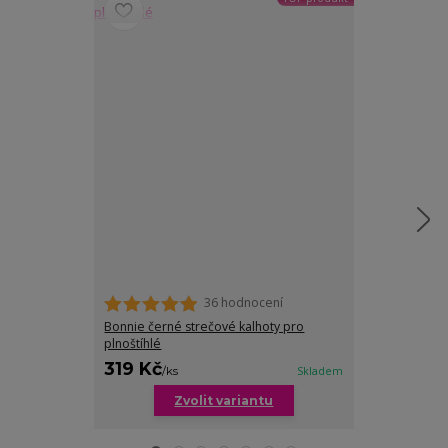
36 hodnocení
Lenka klasické
ozdobnýma k
Bonnie černé strečové kalhoty pro
plnoštíhlé
319 Kč
299 Kč
/
ks
Skladem
/
ks
Zvolit variantu
Zv