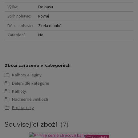
Výška
Do pasu
Střih nohavic
Rovné
Délka nohavic
Zcela dlouhé
Zateplení
Ne
Zboží zařazeno v kategoriích
Kalhoty a legíny
Dělení dle kategorie
Kalhoty
Nadměrné velikosti
Pro baculky
Související zboží
7
TOP produkt