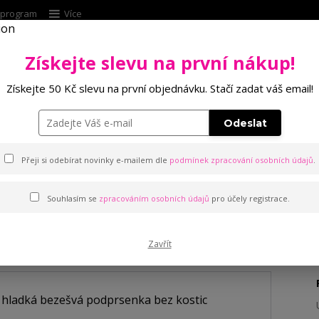
í program
Více
Získejte slevu na první nákup!
Hleda
Získejte 50 Kč slevu na první objednávku. Stačí zadat váš email!
Punčochové zboží
Kalhotky
Podprsenk
Odeslat
y hladká bezešvá podprsenka bez kostic
Přeji si odebírat novinky e-mailem dle
podmínek zpracování osobních údajů
.
Souhlasím se
zpracováním osobních údajů
pro účely registrace.
adká bezešvá podprsenka be
Zavřít