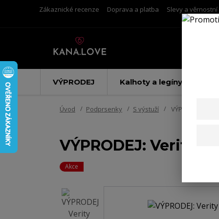
Zákaznické recenze
Doprava a platba
Slevy a věrnostn
VÝPRODEJ
Kalhoty a legíny
Úvod
Podprsenky
S výstuží
VÝPRODEJ: Verit
VÝPRODEJ: Verity hl
Akce