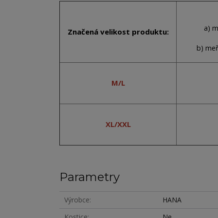
a) 
Značená velikost produktu:
b) me
M/L
XL/XXL
Parametry
Výrobce
HANA
Kostice
Ne