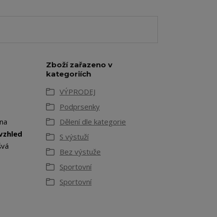
Zboží zařazeno v
kategoriích
VÝPRODEJ
Podprsenky
 na
Dělení dle kategorie
vzhled
S výstuží
švá
Bez výstuže
Sportovní
Sportovní