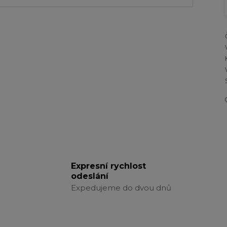
Expresní rychlost
odeslání
Expedujeme do dvou dnů