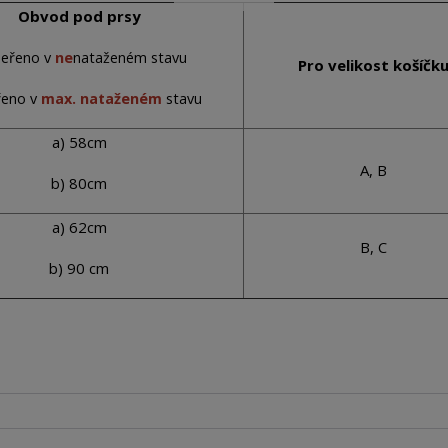
Obvod pod prsy
meřeno v
ne
nataženém stavu
Pro velikost košíčk
řeno v
max. nataženém
stavu
a) 58cm
A, B
b) 80cm
a) 62cm
B, C
b) 90 cm