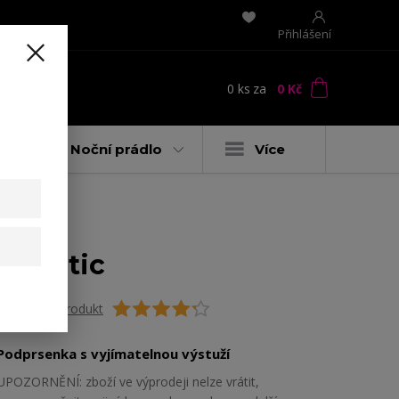
Přihlášení
0
ks
za
0 Kč
t
y
Noční prádlo
Více
z kostic
Ohodnotit produkt
Podprsenka s vyjímatelnou výstuží
UPOZORNĚNÍ: zboží ve výprodeji nelze vrátit,