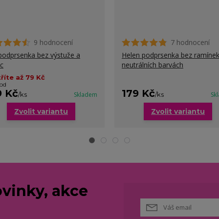
9 hodnocení
7 hodnocení
podprsenka bez výstuže a
Helen podprsenka bez ramínek
ic
neutrálních barvách
říte až 79 Kč
 od
9 Kč
179 Kč
/
ks
Skladem
/
ks
Sk
Zvolit variantu
Zvolit variantu
vinky, akce