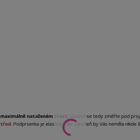
 maximálně nataženém stavu
. Ideálně se tedy změřte pod prsy
střed
. Podprsenka je elastická, ale zároveň by Vás neměla nikde šk