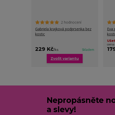
2 hodnocení
Gabriela krajková podprsenka bez
Eva 
kostic
kost
Ušet
cena
229 Kč
17
/
ks
Skladem
Zvolit variantu
Nepropásněte no
a slevy!