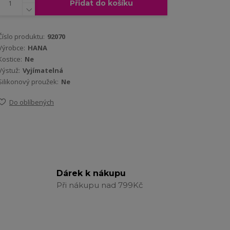
Přidat do košíku
Číslo produktu:
92070
Výrobce:
HANA
Kostice:
Ne
Výstuž:
Vyjímatelná
Silikonový proužek:
Ne
Do oblíbených
Dárek k nákupu
Při nákupu nad 799Kč