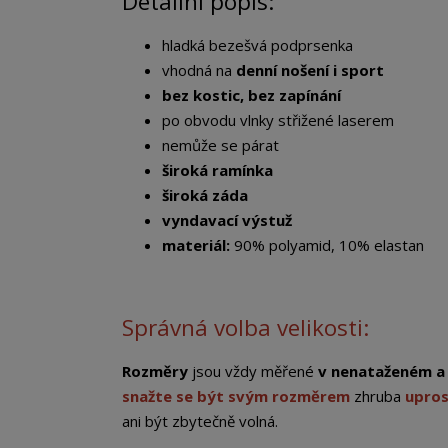
Detailní popis:
hladká bezešvá podprsenka
vhodná na
denní nošení i sport
bez kostic, bez zapínání
po obvodu vlnky střižené laserem
nemůže se párat
široká ramínka
široká záda
vyndavací výstuž
materiál:
90% polyamid, 10% elastan
Správná volba velikosti:
Rozměry
jsou vždy měřené
v nenataženém a
snažte se být svým rozměrem
zhruba
upro
ani být zbytečně volná.