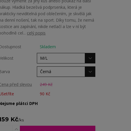
pouze vyměnit za jiný kus anebo poukaz na další
nákup. Hladká bezešvá podprsenka, která je
prakticky neviditelná pod oblečením, je skvělá jak
na denní nošení, tak na sport. Díky tomu, že nemá
kostice ani zapínání, nikde netlačí a lze v ní být
pohodlně cel...
celý popis
Dostupnost
Skladem
Velikost
Barva
Cena před slevou
249 Kč
Ušetříte
90 Kč
Nejsme plátci DPH
159 Kč
/
ks