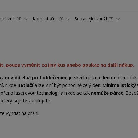
nocení
4
Komentáře
0
Související zboží
7
t, pouze vyměnit za jiný kus anebo poukaz na další nákup.
cky
neviditelná pod oblečením
, je skvělá jak na denní nošení, tak
í,
nikde
netlačí
a lze v ní být pohodlně celý den.
Minimalistický 
ořeno laserovou technologií a nikde se tak
nemůže párat
. Beze
terý si jistě zamilujete.
lze vyndat na praní.