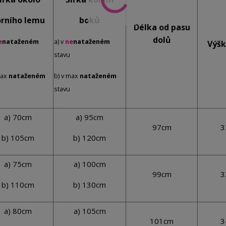
rního lemu
boků
Délka od pasu
dolů
e
nataženém
a) v
ne
nataženém
Výšk
stavu
max
nataženém
b) v max
nataženém
stavu
a) 70cm
a) 95cm
97cm
3
b) 105cm
b) 120cm
a) 75cm
a) 100cm
99cm
3
b) 110cm
b) 130cm
a) 80cm
a) 105cm
101cm
3