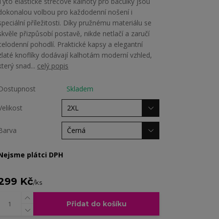
Tyto elastické strečové kalhoty pro baculky jsou
dokonalou volbou pro každodenní nošení i
speciální příležitosti. Díky pružnému materiálu se
skvěle přizpůsobí postavě, nikde netlačí a zaručí
celodenní pohodlí. Praktické kapsy a elegantní
zlaté knoflíky dodávají kalhotám moderní vzhled,
který snad...
celý popis
Dostupnost
Skladem
Velikost
Barva
Nejsme plátci DPH
299 Kč
/
ks
Přidat do košíku