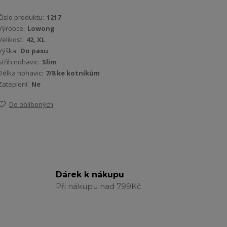
Číslo produktu:
1217
Výrobce:
Lowong
Velikost:
42, XL
Výška:
Do pasu
Střih nohavic:
Slim
Délka nohavic:
7/8 ke kotníkům
Zateplení:
Ne
Do oblíbených
Dárek k nákupu
Při nákupu nad 799Kč