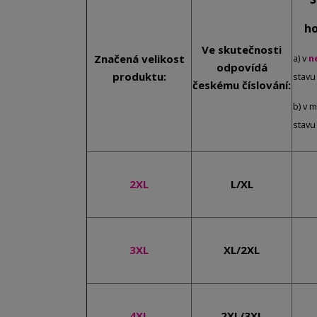
ho
Ve skutečnosti
Značená velikost
a) v
n
odpovídá
produktu:
stavu
českému číslování:
b) v 
stavu
2XL
L/XL
3XL
XL/2XL
4XL
2XL/3XL