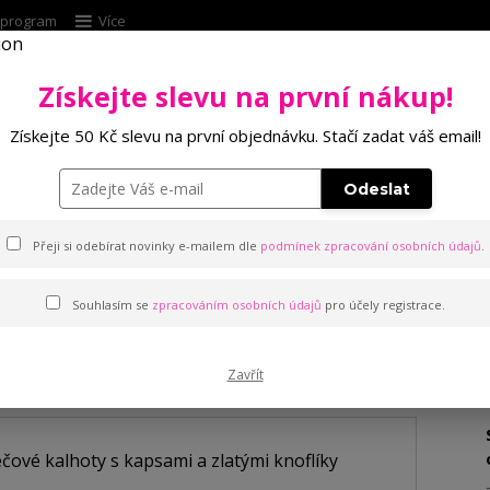
í program
Více
Získejte slevu na první nákup!
Hleda
Získejte 50 Kč slevu na první objednávku. Stačí zadat váš email!
Punčochové zboží
Kalhotky
Podprsenk
Odeslat
ké strečové kalhoty s kapsami a zlatými knoflíky
Přeji si odebírat novinky e-mailem dle
podmínek zpracování osobních údajů
.
Souhlasím se
zpracováním osobních údajů
pro účely registrace.
čové kalhoty s kapsami a zla
Zavřít