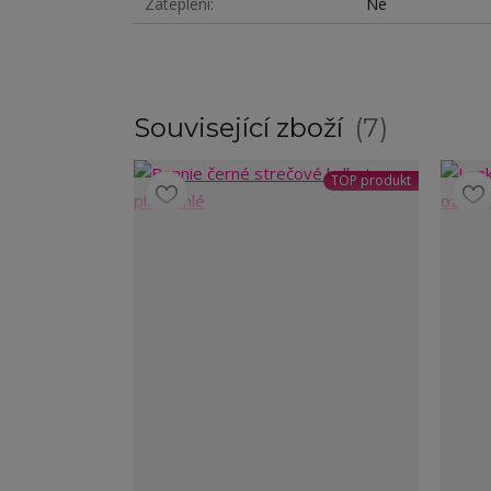
Zateplení
Ne
Související zboží
7
TOP produkt