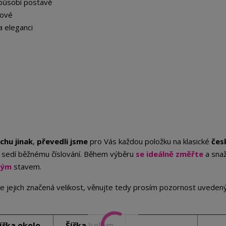
způsobí postavě
lové
a eleganci
chu jinak
,
převedli jsme
pro Vás každou položku na klasické
čes
st sedí běžnému číslování. Během výběru
se ideálně změřte
a sna
ným
stavem.
je jejich značená velikost, věnujte tedy prosím pozornost uvede
ířka okolo
Šířka kolem