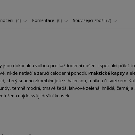
nocení
4
Komentáře
0
Související zboží
7
y
jsou dokonalou volbou pro každodenní nošení i speciální příležitos
, nikde netlačí a zaručí celodenní pohodlí.
Praktické kapsy
a el
d, který snadno zkombinujete s halenkou, tunikou či svetrem. Ka
undy, temně modrá, tmavě šedá, lahvově zelená, hnědá, černá) a
aždá žena najde svůj ideální kousek.