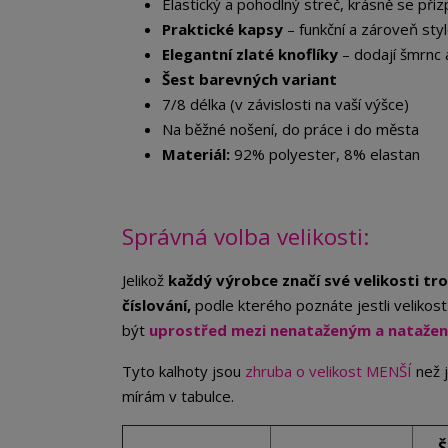
Elastický a pohodlný streč, krásně se při
Praktické kapsy
– funkční a zároveň sty
Elegantní zlaté knoflíky
– dodají šmrnc 
Šest barevných variant
7/8 délka (v závislosti na vaší výšce)
Na běžné nošení, do práce i do města
Materiál:
92% polyester, 8% elastan
Správná volba velikosti:
Jelikož
každý výrobce značí své velikosti tro
číslování,
podle kterého poznáte jestli veliko
být
uprostřed mezi nenataženým a nataže
Tyto kalhoty jsou
zhruba o velikost MENŠÍ
než 
mírám v tabulce.
Š