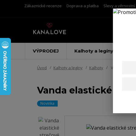
Zákaznické recenze
Doprava a platba
Slevy a věrnostn
VÝPRODEJ
Kalhoty a legíny
Úvod
Kalhoty a legíny
Kalhoty
Vanda elastic
Vanda elastické stre
Novinka