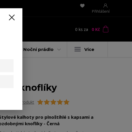
Přihlášení
0
ks
za
0 Kč
t
y
Noční prádlo
Více
tými knoflíky
Ohodnotit produkt
Stylové kalhoty pro plnoštíhlé s kapsami a
ozdobnými knoflíky - Černá