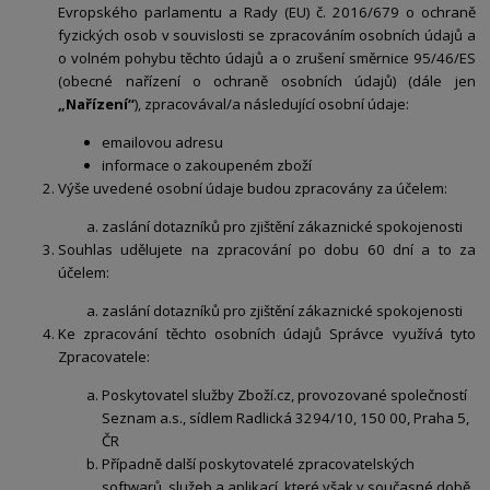
Evropského parlamentu a Rady (EU) č. 2016/679 o ochraně
fyzických osob v souvislosti se zpracováním osobních údajů a
o volném pohybu těchto údajů a o zrušení směrnice 95/46/ES
(obecné nařízení o ochraně osobních údajů) (dále jen
„Nařízení“
), zpracovával/a následující osobní údaje:
emailovou adresu
informace o zakoupeném zboží
Výše uvedené osobní údaje budou zpracovány za účelem:
zaslání dotazníků pro zjištění zákaznické spokojenosti
Souhlas udělujete na zpracování po dobu 60 dní a to za
účelem:
zaslání dotazníků pro zjištění zákaznické spokojenosti
Ke zpracování těchto osobních údajů Správce využívá tyto
Zpracovatele:
Poskytovatel služby Zboží.cz, provozované společností
Seznam a.s., sídlem Radlická 3294/10, 150 00, Praha 5,
ČR
Případně další poskytovatelé zpracovatelských
softwarů, služeb a aplikací, které však v současné době