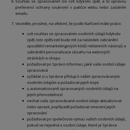
Souhlas se zpracováním lze vzít kdykoliv zpět, a to úpravou
preferencí ochrany soukromí v patičce webu nebo zasláním
emailu.
Vezměte, prosíme, na vědomí, že podle Nařízení máte právo:
vzít souhlas se zpracováním osobních údajů kdykoliv
zpět, toto zpětvzetí bude mít za následek zabránění
spouštění remarketingových kódů reklamních nástrojů a
zabránění personalizace obsahu na webových
stránkách e-shopu
požadovat po Správci informaci, jaké vaše osobní údaje
zpracovává
vyžádat si u Správce přístup k vašim zpracovávaným
osobním údajům a požadovat jejich kopii
u automatizovaně zpracovaných osobních údajů na
jejich přenositelnost
nechat vaše zpracovávané osobní údaje aktualizovat
nebo opravit, popřípadě požadovat omezení jejich
zpracování
požadovat po společnosti výmaz vašich osobních údajů,
pokud se nejedná o osobní údaje, které je Správce