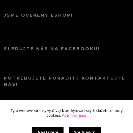
JSME OVĚŘENÝ ESHOP!
SLEDUJTE NÁS NA FACEBOOKU!
POTŘEBUJETE PORADIT? KONTAKTUJTE
NÁS!
info@kana.love
Tyto webové stránky využívají k poskytování svých služeb soubory
cookies.
Více informací
.
Nastavení
Souhlasím