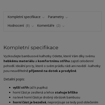
Kompletní specifikace
Parametry
Hodnocení
8
Komentáře
2
Kompletní specifikace
Vyzkoušejte bambusové kalhotky Odette, které Vám díky svému
hebkému materiálu
a
komfortnímu střihu
zajistí celodenní
pohodlí. Ideální pro ty, které o svém prádlu rádi ani nevědí - kalhotky
jsou neuvěřitelně
příjemné na dotek a prodyšné
.
Detailní popis:
vyšší střih
(až k pupíku)
horní část je zesílená a lehce
stahuje bříško
na levé horní části je drobný obrázek bambusu
horní část je bezešvá
, neprorýsuje se tedy pod oblečením