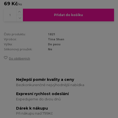
69 Kč
/
ks
Přidat do košíku
Číslo produktu:
1821
Výrobce:
Tina Shan
Výška:
Do pasu
Silikonový proužek:
Ne
Do oblíbených
Nejlepší poměr kvality a ceny
Bezkonkurenčně nejvýhodnější nabídka
Expresní rychlost odeslání
Expedujeme do dvou dnů
Dárek k nákupu
Při nákupu nad 799Kč