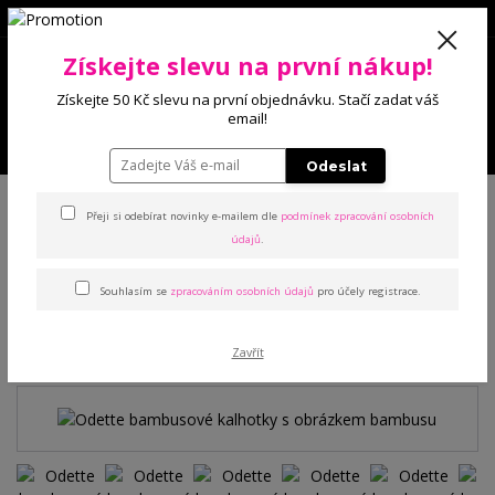
0
Získejte slevu na první nákup!
0 Kč
Získejte 50 Kč slevu na první objednávku. Stačí zadat váš
email!
Menu
Odeslat
Úvod
Kalhotky
Bambusové
Odette bambusové kalhotky s obrázkem
bambusu
Přeji si odebírat novinky e-mailem dle
podmínek zpracování osobních
údajů
.
Odette bambusové kalhotky
Souhlasím se
zpracováním osobních údajů
pro účely registrace.
s obrázkem bambusu
Zavřít