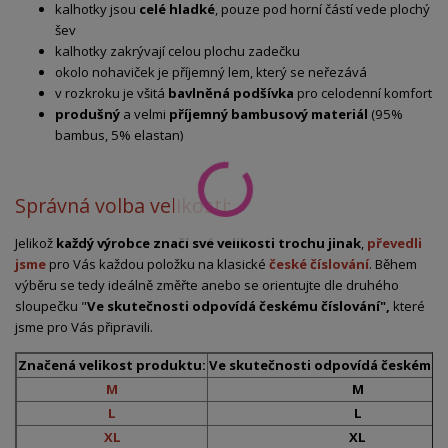
kalhotky jsou
celé hladké
, pouze pod horní částí vede plochý
šev
kalhotky zakrývají celou plochu zadečku
okolo nohaviček je příjemný lem, který se neřezává
v rozkroku je všitá
bavlněná podšívka
pro celodenní komfort
produšný
a velmi
příjemný bambusový materiál
(95%
bambus, 5% elastan)
Správná volba velikosti:
Jelikož
každý výrobce značí své velikosti trochu jinak
,
převedli
jsme
pro Vás každou položku na klasické
české číslování
. Během
výběru se tedy ideálně změřte anebo se orientujte dle druhého
sloupečku "
Ve skutečnosti odpovídá českému číslování",
které
jsme pro Vás připravili.
Značená velikost produktu:
Ve skutečnosti odpovídá českému č
M
M
L
L
XL
XL