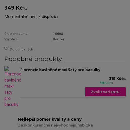
349 Kč
/
ks
Momentálně není k dispozici
Číslo produktu:
16608
Výrobce:
Benter
Do oblíbených
Podobné produkty
Florencie bavlněné maxi šaty pro baculky
319 Kč
/
ks
Skladem
Zvolit variantu
Nejlepší poměr kvality a ceny
Bezkonkurenčně nejvýhodnější nabídka