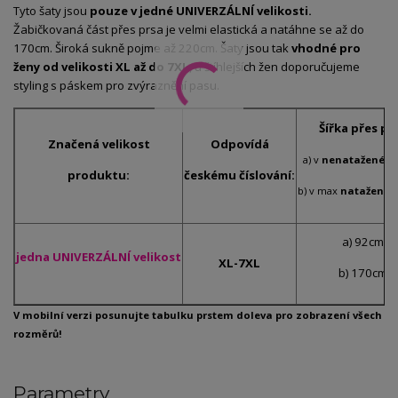
Tyto šaty jsou
pouze v jedné UNIVERZÁLNÍ velikosti.
Žabičkovaná část přes prsa je velmi elastická a natáhne se až do
170cm. Široká sukně pojme až 220cm. Šaty jsou tak
vhodné pro
ženy od velikosti XL až do 7XL
, u štíhlejších žen doporučujeme
styling s páskem pro zvýraznění pasu.
Šířka přes pr
Značená velikost
Odpovídá
a) v
nenataženém
produktu:
českému číslování:
b) v max
natažené
a) 92cm
jedna UNIVERZÁLNÍ
velikost
XL-7XL
b) 170cm
V mobilní verzi posunujte tabulku prstem doleva pro zobrazení všech
rozměrů!
Parametry