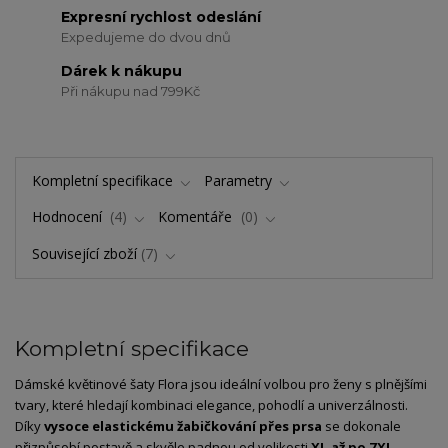
Expresní rychlost odeslání
Expedujeme do dvou dnů
Dárek k nákupu
Při nákupu nad 799Kč
Kompletní specifikace
Parametry
Hodnocení
4
Komentáře
0
Související zboží
7
Kompletní specifikace
Dámské květinové šaty Flora jsou ideální volbou pro ženy s plnějšími
tvary, které hledají kombinaci elegance, pohodlí a univerzálnosti.
Díky
vysoce elastickému žabičkování přes prsa
se dokonale
přizpůsobí postavě a skvěle padnou od velikosti
XL až po 7XL
.