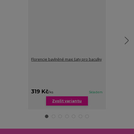
Florencie bavlněné maxi šaty pro baculky
Kristýna pruho
319 Kč
199 Kč
/
ks
Skladem
/
ks
Zvolit variantu
Zv