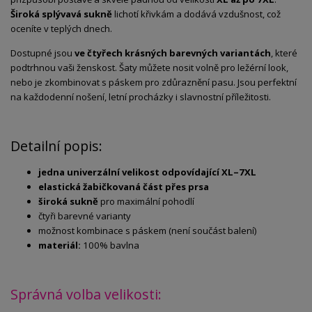
Široká splývavá sukně
lichotí křivkám a dodává vzdušnost, což
oceníte v teplých dnech.
Dostupné jsou
ve čtyřech krásných barevných variantách
, které
podtrhnou vaši ženskost. Šaty můžete nosit volně pro ležérní look,
nebo je zkombinovat s páskem pro zdůraznění pasu. Jsou perfektní
na každodenní nošení, letní procházky i slavnostní příležitosti.
Detailní popis:
jedna univerzální velikost odpovídající XL–7XL
elastická žabičkovaná část přes prsa
široká sukně
pro maximální pohodlí
čtyři barevné varianty
možnost kombinace s páskem (není součást balení)
materiál:
100% bavlna
Správná volba velikosti: