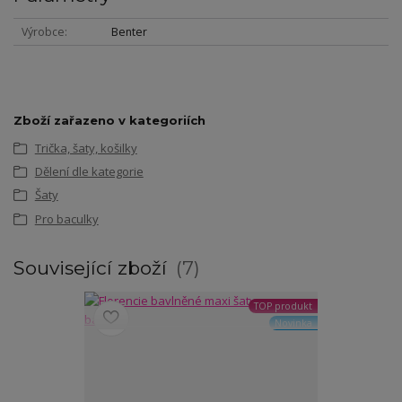
Výrobce
Benter
Zboží zařazeno v kategoriích
Trička, šaty, košilky
Dělení dle kategorie
Šaty
Pro baculky
Související zboží
7
TOP produkt
Novinka