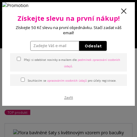
0
Získejte slevu na první nákup!
0 Kč
Získejte 50 Kč slevu na první objednávku. Stačí zadat váš
email!
Menu
Odeslat
Úvod
Trička, šaty, košilky
Šaty
Flora bavlněné šaty s květinovým
vzorem pro baculky
Přeji si odebírat novinky e-mailem dle
podmínek zpracování osobních
údajů
.
Flora bavlněné šaty s
Souhlasím se
zpracováním osobních údajů
pro účely registrace.
květinovým vzorem pro
Zavřít
baculky
TOP produkt