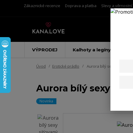
Zákaznické recenze
Doprava a platba
Slevy a věrnostn
VÝPRODEJ
Kalhoty a legíny
Úvod
Erotické prádlo
Aurora bílý sexy síťovaný
Aurora bílý sexy síťo
Novinka