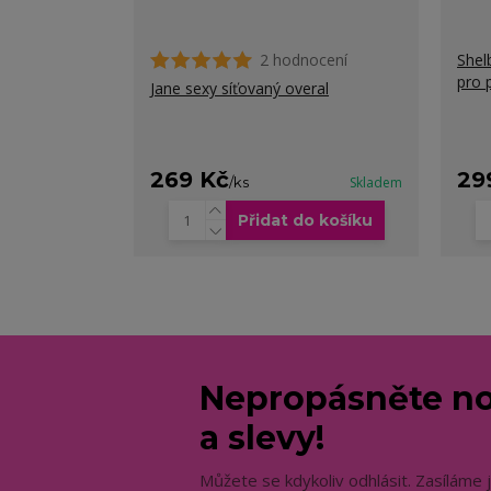
2 hodnocení
Shel
pro 
Jane sexy síťovaný overal
269 Kč
29
/
ks
Skladem
Přidat do košíku
Nepropásněte no
a slevy!
Můžete se kdykoliv odhlásit. Zasíláme 