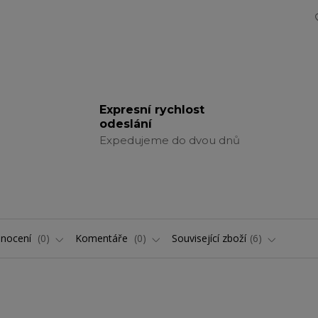
Expresní rychlost
odeslání
Expedujeme do dvou dnů
nocení
0
Komentáře
0
Související zboží
6