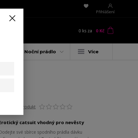
Přihlášení
0
ks
za
0 Kč
t
y
Noční prádlo
Více
Ohodnotit produkt
Erotický catsuit vhodný pro nevěsty
Dodejte své sbírce spodního prádla dávku