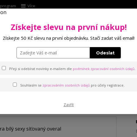
í program
Více
Získejte slevu na první nákup!
Hleda
Získejte 50 Kč slevu na první objednávku. Stačí zadat váš email!
Punčochové zboží
Kalhotky
Podprsenk
Odeslat
 overal
Přeji si odebírat novinky e-mailem dle
podmínek zpracování osobních údajů
.
Souhlasím se
zpracováním osobních údajů
pro účely registrace.
vaný overal
Zavřít