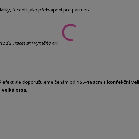
rky, focení i jako překvapení pro partnera
ůvodů vracet ani vyměňovat.
vný efekt ale doporučujeme ženám od
155-180cm s konfekční vel
 velká prsa
.