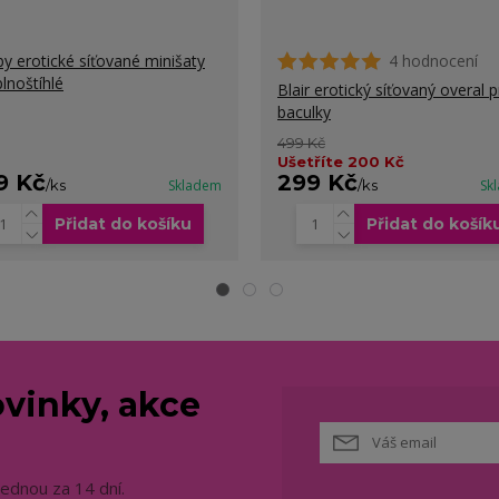
by erotické síťované minišaty
4 hodnocení
plnoštíhlé
Blair erotický síťovaný overal 
baculky
499 Kč
Ušetříte 200 Kč
9 Kč
299 Kč
/
ks
Skladem
/
ks
Sk
Přidat do košíku
Přidat do košík
vinky, akce
jednou za 14 dní.