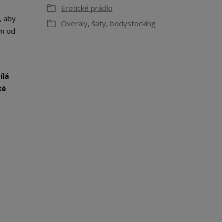
Erotické prádlo
, aby
Overaly, šaty, bodystocking
ám od
ílá
ké