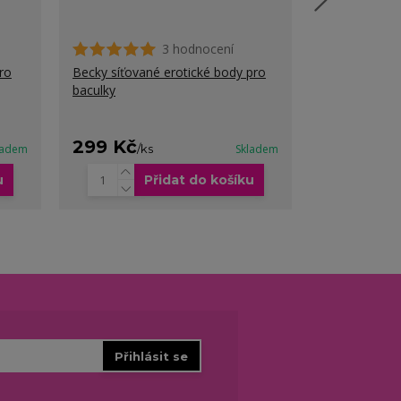
3 hodnocení
pro
Becky síťované erotické body pro
Melinda sexy
baculky
299 Kč
249 Kč
ladem
/
ks
Skladem
/
k
u
Přidat do košíku
Přihlásit se