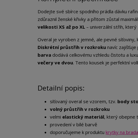
Dodejte své sbírce spodního prádla dávku raf
zdůraznil ženské křivky a přitom zůstal maximá
velikosti XS až po XL
– univerzální střih, který
Overal je vyroben z jemné, ale pevné síťoviny,
Diskrétní průstřih v rozkroku
navíc zajišťuje 
barva
dodává celkovému vzhledu čistotu a luxu
večery ve dvou
. Tento kousek je perfektní vol
Detailní popis:
síťovaný overal se vzorem, tzv.
body st
volný průstřih v rozkroku
velmi
elastický materiál
, který obepne 
provedení v bílé barvě
doporučujeme k produktu
krytky na brad