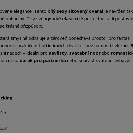
inované elegance! Tento
bílý sexy síťovaný overal
je navržen tak
lně pohodlný. Díky své
vysoké elasticitě
perfektně sedí postav
 se krásně přizpůsobí.
 která smyslně odhaluje a zároveň ponechává prostor pro fantazii.
pohodlí i praktičnost při intimních chvílích – bez nutnosti svlékání.
B
sní nádech – ideální pro
nevěsty
,
svatební noc
nebo
romantic
bou i jako
dárek pro partnerku
nebo součást svatební výbavy.
ocking
tělo
avky