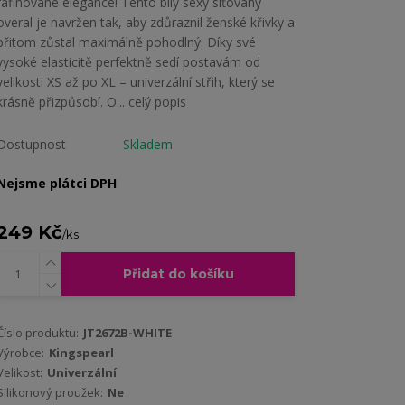
rafinované elegance! Tento bílý sexy síťovaný
overal je navržen tak, aby zdůraznil ženské křivky a
přitom zůstal maximálně pohodlný. Díky své
vysoké elasticitě perfektně sedí postavám od
velikosti XS až po XL – univerzální střih, který se
krásně přizpůsobí. O...
celý popis
Dostupnost
Skladem
Nejsme plátci DPH
249 Kč
/
ks
Přidat do košíku
Číslo produktu:
JT2672B-WHITE
Výrobce:
Kingspearl
Velikost:
Univerzální
Silikonový proužek:
Ne