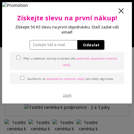
0
Získejte slevu na první nákup!
0 Kč
Získejte 50 Kč slevu na první objednávku. Stačí zadat váš
email!
Menu
Odeslat
Úvod
Doplňky
Textilní ramínka k podprsence - 2 a 3 páry
Přeji si odebírat novinky e-mailem dle
podmínek zpracování osobních
údajů
.
Textilní ramínka k
Souhlasím se
zpracováním osobních údajů
pro účely registrace.
podprsence - 2 a 3 páry
Zavřít