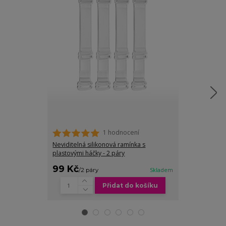
1 hodnocení
Prodloužení k
2ks/3ks
Neviditelná silikonová ramínka s
plastovými háčky - 2 páry
cena od
99 Kč
69 Kč
/
2 páry
Skladem
/
set
Přidat do košíku
Zv