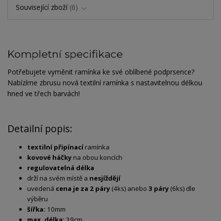
Související zboží
6
Kompletní specifikace
Potřebujete vyměnit ramínka ke své oblíbené podprsence?
Nabízíme zbrusu nová textilní ramínka s nastavitelnou délkou
hned ve třech barvách!
Detailní popis:
textilní připínací
ramínka
kovové háčky
na obou koncích
regulovatelná délka
drží na svém místě a
nesjíždějí
uvedená
cena je za 2 páry
(4ks) anebo
3 páry
(6ks) dle
výběru
šířka:
10mm
max. délka:
39cm