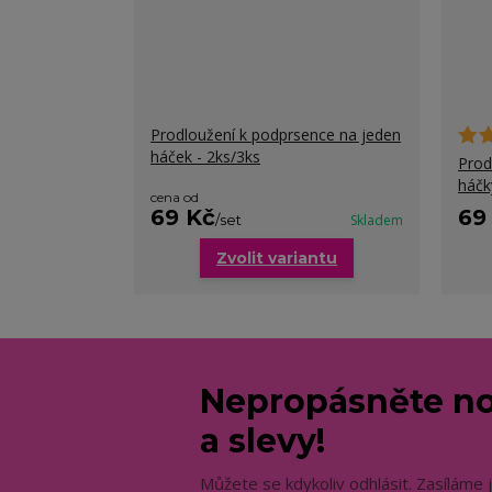
Prodloužení k podprsence na jeden
háček - 2ks/3ks
Prod
háčk
cena od
69 Kč
69
/
set
Skladem
Zvolit variantu
Nepropásněte no
a slevy!
Můžete se kdykoliv odhlásit. Zasíláme 