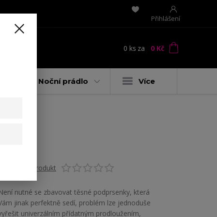
Přihlášení
0
ks
za
0 Kč
t
y
Noční prádlo
Více
Ohodnotit produkt
Není nutné se zbavovat těsné podprsenky, která
Vám jinak perfektně sedí, problém lze jednoduše
vyřešit univerzálním přídatným prodloužením,