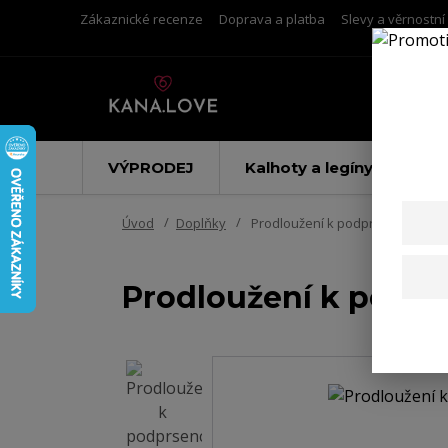
Zákaznické recenze
Doprava a platba
Slevy a věrnostn
VÝPRODEJ
Kalhoty a legíny
Úvod
Doplňky
Prodloužení k podprsence na dv
Prodloužení k podpr