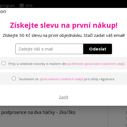
í program
Více
Získejte slevu na první nákup!
Hleda
Získejte 50 Kč slevu na první objednávku. Stačí zadat váš email!
Punčochové zboží
Kalhotky
Podprsenk
Odeslat
a háčky - 2ks/3ks
Přeji si odebírat novinky e-mailem dle
podmínek zpracování osobních údajů
.
Souhlasím se
zpracováním osobních údajů
pro účely registrace.
sence na dva háčky - 2ks/3ks
Zavřít