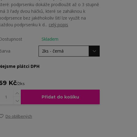
které: podprsenku dokáže prodloužit až o 3 stupně
má 3 řady dvou háčků, které se zaháknou k
podprsence bez jakéhokoliv šití lze využít na
každou podprsenku k d...
celý popis
Dostupnost
Skladem
Barva
Nejsme plátci DPH
69 Kč
/
2ks
Přidat do košíku
Do oblíbených