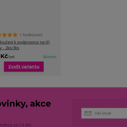
1 hodnocení
loužení k podprsence na tři
y - 2ks/3ks
 Kč
/
set
Skladem
Zvolit variantu
vinky, akce
jednou za 14 dní.